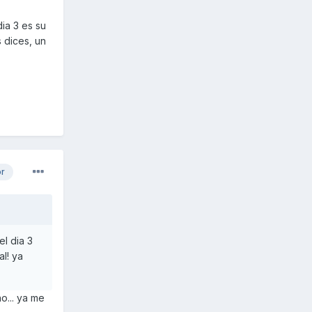
ia 3 es su
 dices, un
or
l dia 3
l! ya
o... ya me