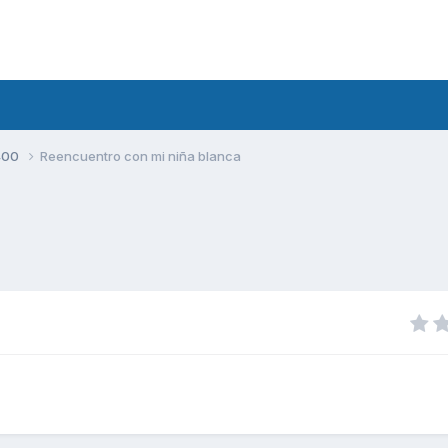
400
Reencuentro con mi niña blanca