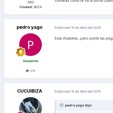
contaras como te va la bicha cuan
ABS
Ciudad:
IBIZA
pedro yago
Publicado
15 de Abril del 2015
Está chulisima....pero ponle las pe
Usuarios
418
CUCUIBIZA
Publicado
15 de Abril del 2015
pedro yago dijo: