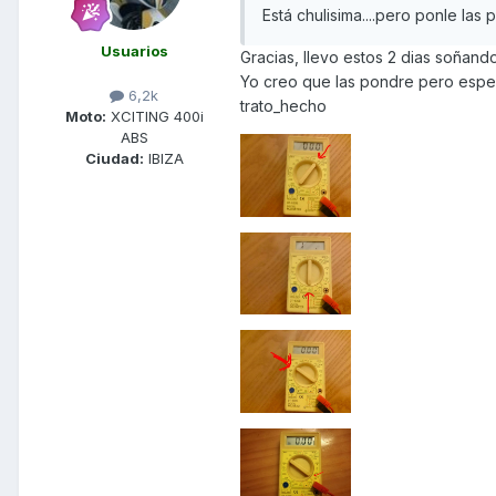
Está chulisima....pero ponle la
Usuarios
Gracias, llevo estos 2 dias soñand
Yo creo que las pondre pero esper
6,2k
trato_hecho
Moto:
XCITING 400i
ABS
Ciudad:
IBIZA