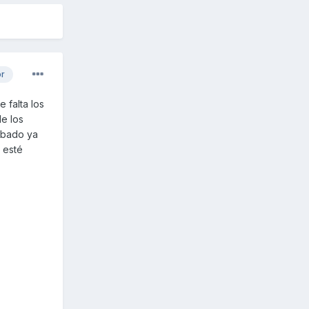
or
 falta los
de los
ábado ya
 esté