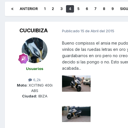
ANTERIOR
1
2
3
4
5
6
7
8
9
SIG
CUCUIBIZA
Publicado
15 de Abril del 2015
Bueno compissss el ansia me pudo. 
vinilos de las ruedas letras en or
guardabarros en oro pero no creo
decido si las pongo o no. Esto sue
acabada...
Usuarios
6,2k
Moto:
XCITING 400i
ABS
Ciudad:
IBIZA