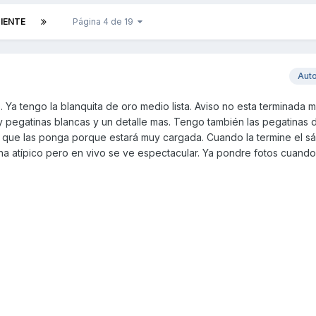
UIENTE
Página 4 de 19
Aut
Ya tengo la blanquita de oro medio lista. Aviso no esta terminada me
o y pegatinas blancas y un detalle mas. Tengo también las pegatinas 
 que las ponga porque estará muy cargada. Cuando la termine el s
na atípico pero en vivo se ve espectacular. Ya pondre fotos cuando