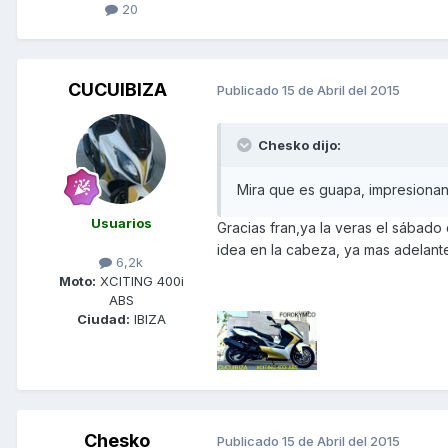
20
CUCUIBIZA
Publicado
15 de Abril del 2015
Chesko dijo:
Mira que es guapa, impresionan
Usuarios
Gracias fran,ya la veras el sábad
idea en la cabeza, ya mas adelante
6,2k
Moto:
XCITING 400i
ABS
Ciudad:
IBIZA
Chesko
Publicado
15 de Abril del 2015