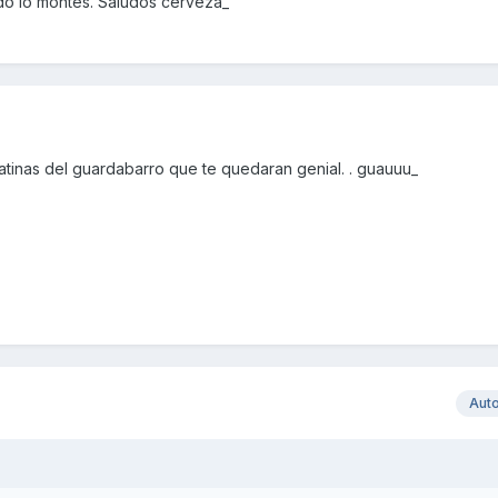
do lo montes. Saludos cerveza_
gatinas del guardabarro que te quedaran genial. . guauuu_
Aut