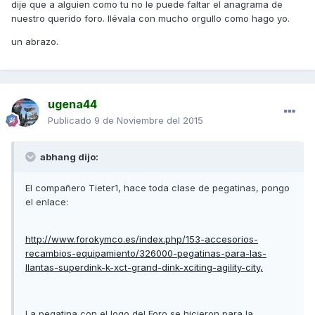
dije que a alguien como tu no le puede faltar el anagrama de
nuestro querido foro. llévala con mucho orgullo como hago yo.
un abrazo.
ugena44
Publicado
9 de Noviembre del 2015
abhang dijo:
El compañero Tieter1, hace toda clase de pegatinas, pongo
el enlace:
http://www.forokymco.es/index.php/153-accesorios-
recambios-equipamiento/326000-pegatinas-para-las-
llantas-superdink-k-xct-grand-dink-xciting-agility-city,
La pegatina con el logo del Foro se hicieron para la