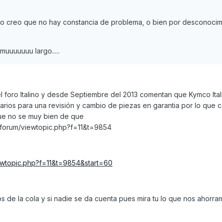
iano creo que no hay constancia de problema, o bien por desconocim
muuuuuuu largo.....
l foro Italino y desde Septiembre del 2013 comentan que Kymco Ital
uarios para una revisión y cambio de piezas en garantia por lo que
que no se muy bien de que
com/forum/viewtopic.php?f=11&t=9854
viewtopic.php?f=11&t=9854&start=60
s de la cola y si nadie se da cuenta pues mira tu lo que nos ahorr