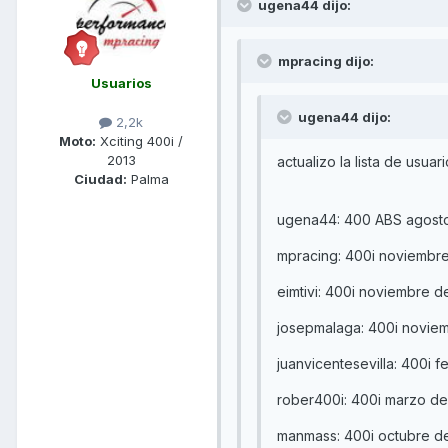
ugena44 dijo:
mpracing dijo:
Usuarios
ugena44 dijo:
2,2k
Moto:
Xciting 400i /
2013
actualizo la lista de usua
Ciudad:
Palma
ugena44: 400 ABS agost
mpracing: 400i noviembr
eimtivi: 400i noviembre 
josepmalaga: 400i novie
juanvicentesevilla: 400i
rober400i: 400i marzo d
manmass: 400i octubre d