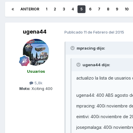
ANTERIOR
1
2
3
4
5
6
7
8
9
10
ugena44
Publicado
11 de Febrero del 2015
mpracing dijo:
ugena44 dijo:
Usuarios
actualizo la lista de usuario
5,8k
Moto:
Xciting 400
ugena44: 400 ABS agosto d
mpracing: 400i noviembre d
eimtivi: 400i noviembre de 
josepmalaga: 400i noviemb