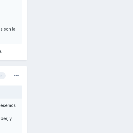
s son la
.
or
biésemos
der, y