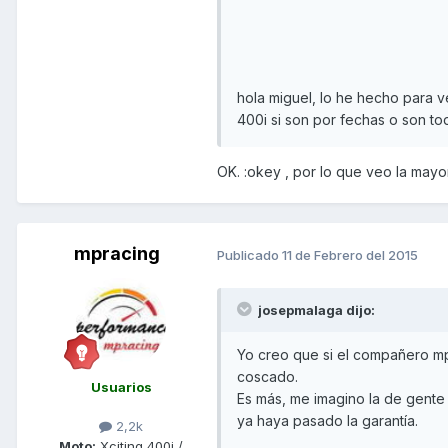
hola miguel, lo he hecho para v
400i si son por fechas o son to
OK. :okey , por lo que veo la mayor
mpracing
Publicado
11 de Febrero del 2015
josepmalaga dijo:
Yo creo que si el compañero m
coscado.
Usuarios
Es más, me imagino la de gente 
ya haya pasado la garantía.
2,2k
Moto:
Xciting 400i /