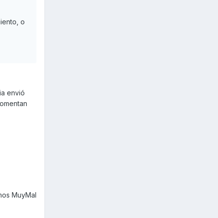
iento, o
ia envió
 comentan
amos MuyMal