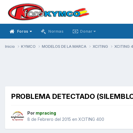
Foros
Normas
Donar
Inicio
KYMCO
MODELOS DE LA MARCA
XCITING
XCITING 
PROBLEMA DETECTADO (SILEMBL
Por
mpracing
8 de Febrero del 2015
en
XCITING 400