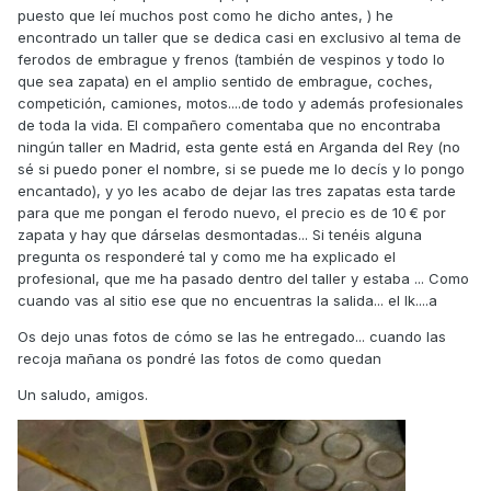
puesto que leí muchos post como he dicho antes, ) he
encontrado un taller que se dedica casi en exclusivo al tema de
ferodos de embrague y frenos (también de vespinos y todo lo
que sea zapata) en el amplio sentido de embrague, coches,
competición, camiones, motos....de todo y además profesionales
de toda la vida. El compañero comentaba que no encontraba
ningún taller en Madrid, esta gente está en Arganda del Rey (no
sé si puedo poner el nombre, si se puede me lo decís y lo pongo
encantado), y yo les acabo de dejar las tres zapatas esta tarde
para que me pongan el ferodo nuevo, el precio es de 10 € por
zapata y hay que dárselas desmontadas... Si tenéis alguna
pregunta os responderé tal y como me ha explicado el
profesional, que me ha pasado dentro del taller y estaba ... Como
cuando vas al sitio ese que no encuentras la salida... el Ik....a
Os dejo unas fotos de cómo se las he entregado... cuando las
recoja mañana os pondré las fotos de como quedan
Un saludo, amigos.