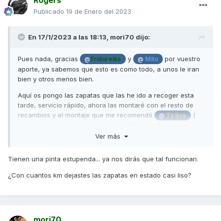
Publicado
19 de Enero del 2023
En 17/1/2023 a las 18:13,
mori70
dijo:
Pues nada, gracias
y
por vuestro
@
Fridureiks
@
Mito
aporte, ya sabemos que esto es como todo, a unos le iran
bien y otros menos bien.
Aquí os pongo las zapatas que las he ido a recoger esta
tarde, servicio rápido, ahora las montaré con el resto de
recambios y el montaje que me recomendó
(
@
Tiritos
correa honda forza, tech pulliey de 16g, muelle de
contraste blanco malossi y muelles rojos en el embrague
Ver más
también malossi).
Tienen una pinta estupenda... ya nos dirás que tal funcionan.
Le he preguntado qué material es el que ponía y me ha
dicho que ferodo de toda la vida, sin mezclas de telas, ni
¿Con cuantos km dejastes las zapatas en estado casi liso?
amianto, ni historias.. Ferodo , ferodo--.. Eso es lo que me
ha dicho, ah y la medida del ferodo es de 3.8mm
exactamente.
Dejo la foto de la tarjeta del taller por si os
@
fededb
mori70