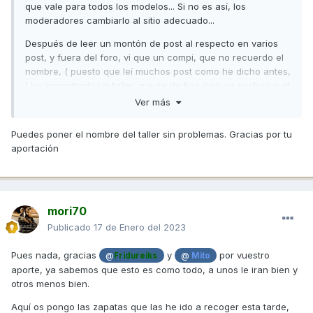
que vale para todos los modelos... Si no es así, los
moderadores cambiarlo al sitio adecuado...
Después de leer un montón de post al respecto en varios
post, y fuera del foro, vi que un compi, que no recuerdo el
nombre, ( puesto que leí muchos post como he dicho antes,
) he encontrado un taller que se dedica casi en exclusivo al
tema de ferodos de embrague y frenos (también de
Ver más
vespinos y todo lo que sea zapata) en el amplio sentido de
embrague, coches, competición, camiones, motos....de todo
Puedes poner el nombre del taller sin problemas. Gracias por tu
y además profesionales de toda la vida. El compañero
aportación
comentaba que no encontraba ningún taller en Madrid, esta
gente está en Arganda del Rey (no sé si puedo poner el
nombre, si se puede me lo decís y lo pongo encantado), y
yo les acabo de dejar las tres zapatas esta tarde para que
mori70
me pongan el ferodo nuevo, el precio es de 10 € por zapata
y hay que dárselas desmontadas... Si tenéis alguna
Publicado
17 de Enero del 2023
pregunta os responderé tal y como me ha explicado el
profesional, que me ha pasado dentro del taller y estaba ...
Pues nada, gracias
y
por vuestro
@
Fridureiks
@
Mito
Como cuando vas al sitio ese que no encuentras la salida...
aporte, ya sabemos que esto es como todo, a unos le iran bien y
el Ik....a
otros menos bien.
Os dejo unas fotos de cómo se las he entregado... cuando
Aquí os pongo las zapatas que las he ido a recoger esta tarde,