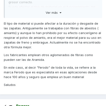
grosor correcto.
Puede afectar el tipo de material en el funcionamiento del
embrague?
Ver más
Saludos
✌️
✌️
✌️
El tipo de material si puede afectar a la duración y desgaste de
las zapatas. Antiguamente se trabajaba con fibras de abestos (
amianto) y aunque lo han prohibido por su efecto cancerígeno al
respirar el polvo de amianto, era el mejor material para su uso en
zapatas de freno y embrague. Actualmente no se ha encontrado
otra fórmula mejor.
Los fabricantes emplean otros aglomerados de fibras como
pueden ser las de Aramida.
En este caso, al decir "Ferodo" de toda la vida, se refiere a la
marca Ferodo que es especialista en esas aplicaciones desde
hace 100 años y seguro que emplea un buen material
Saludos
Rogers