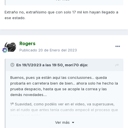
Extraño no, extrañísimo que con solo 17 mil km hayan llegado a
ese estado.
Rogers
Publicado
20 de Enero del 2023
En 19/1/2023 a las 19:50,
mori70
dijo:
Buenos, pues ya están aquí las conclusiones... queda
probarla en carretera bien de bien... ahora solo he hecho la
prueba despacio, hasta que se acople la correa y las
demás novedades....
1ª Suavidad, como podéis ver en el video, va supersuave,
sin el ruido que antes tenía cuando empecé el proceso que
parecía un avión.
Ver más
2ª Suavidad, en la calle, voy a 3000 rpm a punta de gas y