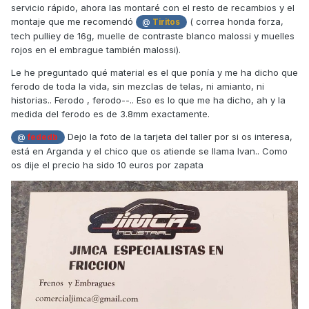
las recoja mañana os pondré las fotos de como quedan
servicio rápido, ahora las montaré con el resto de recambios y el
montaje que me recomendó
( correa honda forza,
@
Tiritos
Un saludo, amigos.
tech pulliey de 16g, muelle de contraste blanco malossi y muelles
rojos en el embrague también malossi).
Le he preguntado qué material es el que ponía y me ha dicho que
ferodo de toda la vida, sin mezclas de telas, ni amianto, ni
historias.. Ferodo , ferodo--.. Eso es lo que me ha dicho, ah y la
medida del ferodo es de 3.8mm exactamente.
Dejo la foto de la tarjeta del taller por si os interesa,
@
fededb
está en Arganda y el chico que os atiende se llama Ivan.. Como
os dije el precio ha sido 10 euros por zapata