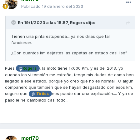
interesa, está en Arganda y el chico que os atiende se
Publicado
19 de Enero del 2023
llama Ivan.. Como os dije el precio ha sido 10 euros por
zapata
En 19/1/2023 a las 15:57,
Rogers
dijo:
Tienen una pinta estupenda... ya nos dirás que tal
funcionan.
¿Con cuantos km dejastes las zapatas en estado casi liso?
Pues
, la moto tiene 17.000 Km, y es del 2013, yo
@
Rogers
cuando las vi también me extraño, tengo mis dudas de como han
llegado a ese estado, porque yo creo que no es normal....O algún
compañero que también que se hayan desgastado con esos km,
seguro que
nos puede dar una explicación.... Y ya de
@
Tiritos
paso le he cambiado casi todo...
mori70