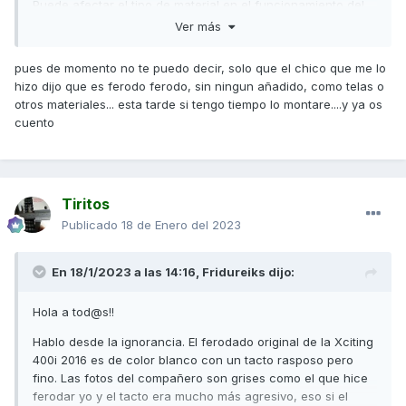
Puede afectar el tipo de material en el funcionamiento del
embrague?
Ver más
Saludos
✌️
✌️
✌️
pues de momento no te puedo decir, solo que el chico que me lo
hizo dijo que es ferodo ferodo, sin ningun añadido, como telas o
otros materiales... esta tarde si tengo tiempo lo montare....y ya os
cuento
Tiritos
Publicado
18 de Enero del 2023
En 18/1/2023 a las 14:16,
Fridureiks
dijo:
Hola a tod@s!!
Hablo desde la ignorancia. El ferodado original de la Xciting
400i 2016 es de color blanco con un tacto rasposo pero
fino. Las fotos del compañero son grises como el que hice
ferodar yo y el tacto era mucho más agresivo, eso si el