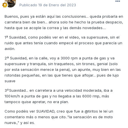
Publicado
19 de Enero del 2023
Buenos, pues ya están aquí las conclusiones... queda probarla en
carretera bien de bien... ahora solo he hecho la prueba despacio,
hasta que se acople la correa y las demás novedades....
1ª Suavidad, como podéis ver en el video, va supersuave, sin el
ruido que antes tenía cuando empecé el proceso que parecía un
avión.
2ª Suavidad, en la calle, voy a 3000 rpm a punta de gas y va
supersuave y tranquila, sin traqueteos, sin tirones, genial (solo
por esta sensación merece la pena), un apunte, muy bien en las
rotondas pequeñas, en las que tienes que aflojar... pues de lujo
suave
3º Suavidad... en carretera a una velocidad moderada, iba a
100 km/h a punta de gas y no llegaba a las 6000 rmp, más
tampoco quise apretar, no era plan.
Como podéis ver SUAVIDAD, creo que fue a @tiritos le leí un
comentario más o menos que cito.."la sensación es de moto
nueva.," y así es.