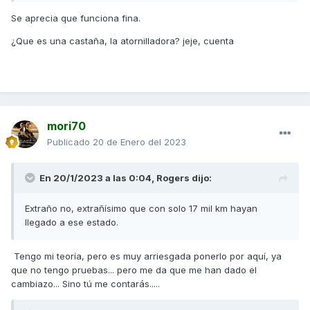
va supersuave y tranquila, sin traqueteos, sin tirones, genial
Se aprecia que funciona fina.
(solo por esta sensación merece la pena), un apunte, muy
bien en las rotondas pequeñas, en las que tienes que
¿Que es una castaña, la atornilladora? jeje, cuenta
aflojar... pues de lujo suave
3º Suavidad... en carretera a una velocidad moderada, iba a
100 km/h a punta de gas y no llegaba a las 6000 rmp, más
tampoco quise apretar, no era plan.
Como podéis ver SUAVIDAD, creo que fue a @tiritos le leí un
mori70
comentario más o menos que cito.."la sensación es de moto
Publicado
20 de Enero del 2023
nueva.," y así es.
Podéis ver en el video que la rueda como que engancha y
En 20/1/2023 a las 0:04,
Rogers
dijo:
empieza a girar, bueno, pues cuando termine de dar la
vuelta de prueba unos 12 Km, la rueda ya no hacía ese
Extraño no, extrañísimo que con solo 17 mil km hayan
movimiento,... tuvo que ser que estaba fría y que estaba
llegado a ese estado.
todo nuevo.
Os dejo unos videos de cuando la pruebo recién montado
Tengo mi teoría, pero es muy arriesgada ponerlo por aquí, ya
en el garaje.
que no tengo pruebas... pero me da que me han dado el
cambiazo... Sino tú me contarás.....