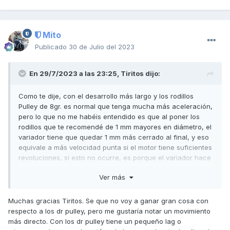
Mito
Publicado
30 de Julio del 2023
En 29/7/2023 a las 23:25,
Tiritos
dijo:
Como te dije, con el desarrollo más largo y los rodillos
Pulley de 8gr. es normal que tenga mucha más aceleración,
pero lo que no me habéis entendido es que al poner los
rodillos que te recomendé de 1 mm mayores en diámetro, el
variador tiene que quedar 1 mm más cerrado al final, y eso
equivale a más velocidad punta si el motor tiene suficientes
revoluciones, si esto no ocurre, es porque el variador hace
tope polea con polea, con lo cual se puede corregir
Ver más
poniendo más espacio entre bulón y polea fija (en este
caso aumentando el grosor de la arandela que va detrás de
la polea ventilador de 0,2 mm a 0,5 mm) de esta manera se
Muchas gracias Tiritos. Se que no voy a ganar gran cosa con
reduciría un poco el desarrollo conseguido en la salida
respecto a los dr pulley, pero me gustaría notar un movimiento
pero sería más efectivo al final.
más directo. Con los dr pulley tiene un pequeño lag o