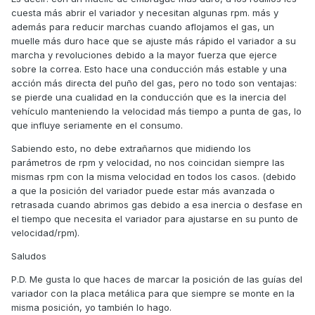
porque no tiene explicación.
cuesta más abrir el variador y necesitan algunas rpm. más y
además para reducir marchas cuando aflojamos el gas, un
Lo que comentas de las arandelas es algo muy interesante
muelle más duro hace que se ajuste más rápido el variador a su
porque le das un comportamiento en parado que con los
marcha y revoluciones debido a la mayor fuerza que ejerce
rodillos es imposible conseguir pero claro del mismo
sobre la correa. Esto hace una conducción más estable y una
tamaño que el bulón para no dañar la correa no?
acción más directa del puño del gas, pero no todo son ventajas:
se pierde una cualidad en la conducción que es la inercia del
ACTUALIZO
vehículo manteniendo la velocidad más tiempo a punta de gas, lo
Definitivamente lo de esta moto no lo entiendo
Lleva
😅
que influye seriamente en el consumo.
parada desde ayer y ahora que he salido a hacer unos
Sabiendo esto, no debe extrañarnos que midiendo los
recados va perfecta. SIN HACER NADA.
parámetros de rpm y velocidad, no nos coincidan siempre las
Os ilustoó porque he conectado la APP para registrar los
mismas rpm con la misma velocidad en todos los casos. (debido
datos (debía haberlo hecho antes)
a que la posición del variador puede estar más avanzada o
retrasada cuando abrimos gas debido a esa inercia o desfase en
Aquí tenemos velocidad y revoluciones, ambas gráficas
el tiempo que necesita el variador para ajustarse en su punto de
están sincronizadas. Podemos ver que aceleré a tope
velocidad/rpm).
desde parado y a 40km/h iba a 7350rpm (7 y una raya en el
velocímetro). Luego tuve que aflojar un poco por el tráfico y
Saludos
volví a enroscar a tope consiguiendo 7500rpm a 50km/h y
P.D. Me gusta lo que haces de marcar la posición de las guías del
unas 7950rpm a 75km/h
variador con la placa metálica para que siempre se monte en la
Esos valores son lo que esperaba de los rodillos TechPulley
misma posición, yo también lo hago.