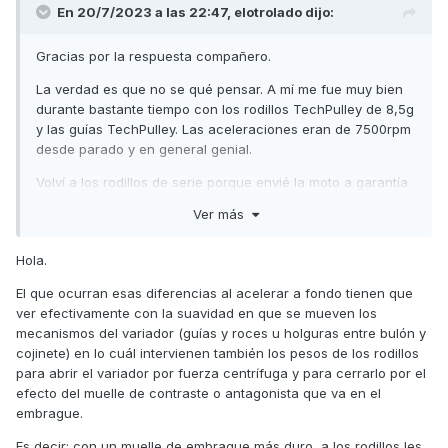
En 20/7/2023 a las 22:47,
elotrolado
dijo:
Gracias por la respuesta compañero.
La verdad es que no se qué pensar. A mí me fue muy bien
durante bastante tiempo con los rodillos TechPulley de 8,5g
y las guías TechPulley. Las aceleraciones eran de 7500rpm
desde parado y en general genial.
Volví a los rodillos de serie porque envié la moto a garantía
por diversos problemas y todo era porque necesitaba una
Ver más
actualización. Que por cierto le dio mucha fuerza a la moto.
Reinstale los rodillos TechPulley y con la actualización iba
Hola.
como loca la moto a 8250rpm y los vendí, la dejé de serie
El que ocurran esas diferencias al acelerar a fondo tienen que
esperando un día meterle los de 9g para aprovechar esa
ver efectivamente con la suavidad en que se mueven los
fuerza extra que fue cuando empecé a escribir en el hilo y
mecanismos del variador (guías y roces u holguras entre bulón y
ahora la moto aún llevando 8.5g no va igual...
cojinete) en lo cuál intervienen también los pesos de los rodillos
Por ejemplo los DrPulley de 8.5g iban bastante bien, sobre
para abrir el variador por fuerza centrífuga y para cerrarlo por el
las 7500rpm a tope cosa que no me explico por qué los
efecto del muelle de contraste o antagonista que va en el
Tech siendo más agresivos van peor.
embrague.
En fin le haré kms y ya está, seguro que deben soltarse
Es decir: con un muelle de embrague más duro, a los rodillos les