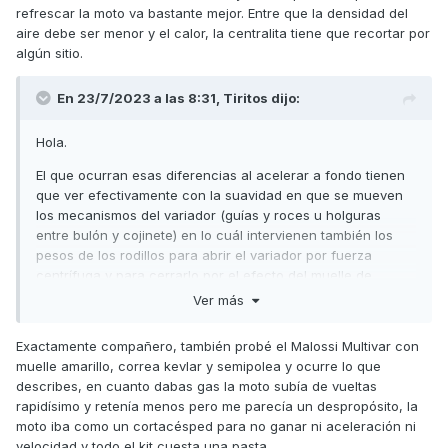
refrescar la moto va bastante mejor. Entre que la densidad del
Gracias compañeros por esa gran ayuda que nos dais
aire debe ser menor y el calor, la centralita tiene que recortar por
algún sitio.
En 23/7/2023 a las 8:31,
Tiritos
dijo:
Hola.
El que ocurran esas diferencias al acelerar a fondo tienen
que ver efectivamente con la suavidad en que se mueven
los mecanismos del variador (guías y roces u holguras
entre bulón y cojinete) en lo cuál intervienen también los
pesos de los rodillos para abrir el variador por fuerza
centrífuga y para cerrarlo por el efecto del muelle de
contraste o antagonista que va en el embrague.
Ver más
Es decir: con un muelle de embrague más duro, a los
Exactamente compañero, también probé el Malossi Multivar con
rodillos les cuesta más abrir el variador y necesitan algunas
muelle amarillo, correa kevlar y semipolea y ocurre lo que
rpm. más y además para reducir marchas cuando aflojamos
describes, en cuanto dabas gas la moto subía de vueltas
el gas, un muelle más duro hace que se ajuste más rápido
rapidísimo y retenía menos pero me parecía un despropósito, la
el variador a su marcha y revoluciones debido a la mayor
moto iba como un cortacésped para no ganar ni aceleración ni
fuerza que ejerce sobre la correa. Esto hace una
velocidad y todo el kit cuesta una pasta.
conducción más estable y una acción más directa del puño