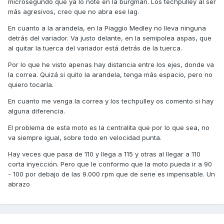
microsegundo que ya lo noté en la burgman. Los techpulley al ser
No hace falta poner otros rodillos más pesados ni comprar
más agresivos, creo que no abra ese lag.
unos Techpulley que en este caso van a potenciar aun más
las revoluciones.
En cuanto a la arandela, en la Piaggio Medley no lleva ninguna
detrás del variador. Va justo delante, en la semipolea aspas, que
Saludos
al quitar la tuerca del variador está detrás de la tuerca.
Por lo que he visto apenas hay distancia entre los ejes, donde va
la correa. Quizá si quito la arandela, tenga más espacio, pero no
quiero tocarla.
En cuanto me venga la correa y los techpulley os comento si hay
alguna diferencia.
El problema de esta moto es la centralita que por lo que sea, no
va siempre igual, sobre todo en velocidad punta.
Hay veces que pasa de 110 y llega a 115 y otras al llegar a 110
corta inyección. Pero que le conformo que la moto pueda ir a 90
- 100 por debajo de las 9.000 rpm que de serie es impensable. Un
abrazo