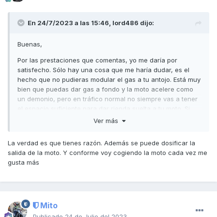
En 24/7/2023 a las 15:46,
lord486
dijo:
Buenas,
Por las prestaciones que comentas, yo me daría por
satisfecho. Sólo hay una cosa que me haría dudar, es el
hecho que no pudieras modular el gas a tu antojo. Está muy
bien que puedas dar gas a fondo y la moto acelere como
un demonio, pero en tráfico normal no siempre vas a tener
el espacio suficiente para dar rienda suelta a tu moto. Si
puedes dosificarlo cuando te apetezca o cuando lo
Ver más
necesites, todo perfecto. Si no lo puedes dosificar
correctamente, merece la pena buscar una configuración
La verdad es que tienes razón. Además se puede dosificar la
menos agresiva como montar rodillos algo más pesados.
salida de la moto. Y conforme voy cogiendo la moto cada vez me
gusta más
Saludos,
Mito
Publicado
24 de Julio del 2023