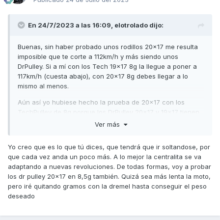
En 24/7/2023 a las 16:09,
elotrolado
dijo:
Buenas, sin haber probado unos rodillos 20x17 me resulta
imposible que te corte a 112km/h y más siendo unos
DrPulley. Si a mí con los Tech 19x17 8g la llegue a poner a
117km/h (cuesta abajo), con 20x17 8g debes llegar a lo
mismo al menos.
Aún así yo hubiese hecho la prueba de 20x17 con los
TechPulley de 8g porque los DrPulley 20x17 y 19x17 tienen
formas muy distintas, se te pueden dar la vuelta o no
Ver más
encajar bien cosa que no pasaría con los Tech y que
además son mas agresivos y mejor para lo que buscas.
Yo creo que es lo que tú dices, que tendrá que ir soltandose, por
que cada vez anda un poco más. A lo mejor la centralita se va
Y además tendría paciencia y le haría kms a los que ya
adaptando a nuevas revoluciones. De todas formas, voy a probar
tienes instalados, que a mí los TechPulley que he pasado
los dr pulley 20x17 en 8,5g también. Quizá sea más lenta la moto,
de 9g a 8,5g me han tardado un cojón en soltarse, dales
pero iré quitando gramos con la dremel hasta conseguir el peso
tiempo a los tuyos.
deseado