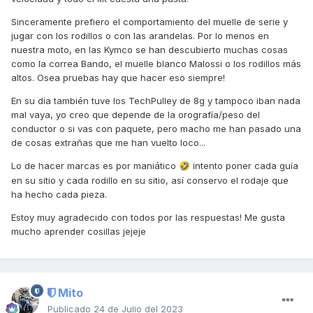
del gas, pero no todo son ventajas: se pierde una cualidad
Sinceramente prefiero el comportamiento del muelle de serie y
en la conducción que es la inercia del vehículo
jugar con los rodillos o con las arandelas. Por lo menos en
manteniendo la velocidad más tiempo a punta de gas, lo
nuestra moto, en las Kymco se han descubierto muchas cosas
que influye seriamente en el consumo.
como la correa Bando, el muelle blanco Malossi o los rodillos más
altos. Osea pruebas hay que hacer eso siempre!
Sabiendo esto, no debe extrañarnos que midiendo los
parámetros de rpm y velocidad, no nos coincidan siempre
En su día también tuve los TechPulley de 8g y tampoco iban nada
las mismas rpm con la misma velocidad en todos los casos.
mal vaya, yo creo que depende de la orografía/peso del
(debido a que la posición del variador puede estar más
conductor o si vas con paquete, pero macho me han pasado una
avanzada o retrasada cuando abrimos gas debido a esa
de cosas extrañas que me han vuelto loco...
inercia o desfase en el tiempo que necesita el variador
para ajustarse en su punto de velocidad/rpm).
Lo de hacer marcas es por maniático
intento poner cada guía
🤣
en su sitio y cada rodillo en su sitio, así conservo el rodaje que
Saludos
ha hecho cada pieza.
P.D. Me gusta lo que haces de marcar la posición de las
Estoy muy agradecido con todos por las respuestas! Me gusta
guías del variador con la placa metálica para que siempre
mucho aprender cosillas jejeje
se monte en la misma posición, yo también lo hago.
Mito
Publicado
24 de Julio del 2023