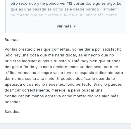
otro recorrido y he podido ver 112 cortando, algo es algo. Lo
que es una pasada es como sale desde parado. También
he notado que en cuestas que iba a 80, ahora fácilmente
se mete en 90. Con esta velocidad punta ya me conformo.
Ver más
Pero lo cierto es que sale muy revolucionada. Por eso
pensé en meterle los de 8,5 gramos. Aunque me pierda
salida, si la moto puede ir a 90 - 100 a 8000 rpm me
Buenas,
conformo.
Por las prestaciones que comentas, yo me daría por satisfecho.
En el rodillo pone 2017. No los he pesado en la báscula de
Sólo hay una cosa que me haría dudar, es el hecho que no
precisión.
pudieras modular el gas a tu antojo. Está muy bien que puedas
dar gas a fondo y la moto acelere como un demonio, pero en
De todas formas sale como un cohete, si no llevo cuidado
tráfico normal no siempre vas a tener el espacio suficiente para
me entra el control de tracción jajajaja. En ciudad desde
dar rienda suelta a tu moto. Si puedes dosificarlo cuando te
luego no hay narices a salir más rápido y eso me está
apetezca o cuando lo necesites, todo perfecto. Si no lo puedes
gustando mucho.
dosificar correctamente, merece la pena buscar una
configuración menos agresiva como montar rodillos algo más
pesados.
Saludos,