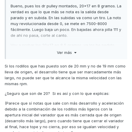
Bueno, pues los dr pulley montados, 20x17 en 8 gramos. La
verdad es que lo que más se nota es la salida desde
parado y en subida. En las subidas va como un tiro. La noto
muy revolucionada desde 0, se mete en 7500-8000
fácilmente. Luego baja un poco. En bajadas ahora pilla 111 y
de ahí no pasa, corte al canto.
Voy a probar los 20x17 en 8,5 gramos, ya los he pedido,
por qué quizás sea lo que busque, que salga más tranquila
Ver más
y que me pase de 111 en bajadas. Todo con los deslizadores
de serie y la correa con 8500 kms.
Si los rodillos que has puesto son de 20 mm y no de 19 mm como
lleva de origen, el desarrollo tiene que ser marcadamente más
Iré contando que tal va hasta que reciba los otros
largo, no puede ser que te alcance la misma velocidad con las
mismas rpm.
¿Seguro que son de 20? Si es así y con lo que explicas:
(Parece que sí notas que sale con más desarrollo y aceleración
debido a la combinación de los rodillos más ligeros con la
apertura inicial del variador que es más cerrada que de origen
(desarrollo más largo), pero cuando tiene que cerrar el variador
al final, hace tope y no cierra, por eso se igualan velocidad y