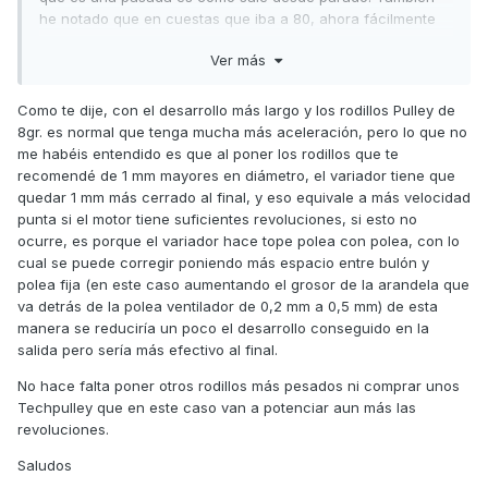
he notado que en cuestas que iba a 80, ahora fácilmente
se mete en 90. Con esta velocidad punta ya me conformo.
Ver más
Pero lo cierto es que sale muy revolucionada. Por eso
pensé en meterle los de 8,5 gramos. Aunque me pierda
salida, si la moto puede ir a 90 - 100 a 8000 rpm me
Como te dije, con el desarrollo más largo y los rodillos Pulley de
conformo.
8gr. es normal que tenga mucha más aceleración, pero lo que no
me habéis entendido es que al poner los rodillos que te
En el rodillo pone 2017. No los he pesado en la báscula de
recomendé de 1 mm mayores en diámetro, el variador tiene que
precisión.
quedar 1 mm más cerrado al final, y eso equivale a más velocidad
punta si el motor tiene suficientes revoluciones, si esto no
De todas formas sale como un cohete, si no llevo cuidado
ocurre, es porque el variador hace tope polea con polea, con lo
me entra el control de tracción jajajaja. En ciudad desde
cual se puede corregir poniendo más espacio entre bulón y
luego no hay narices a salir más rápido y eso me está
polea fija (en este caso aumentando el grosor de la arandela que
gustando mucho.
va detrás de la polea ventilador de 0,2 mm a 0,5 mm) de esta
manera se reduciría un poco el desarrollo conseguido en la
salida pero sería más efectivo al final.
No hace falta poner otros rodillos más pesados ni comprar unos
Techpulley que en este caso van a potenciar aun más las
revoluciones.
Saludos