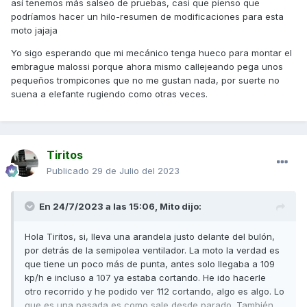
así tenemos más salseo de pruebas, casi que pienso que
podríamos hacer un hilo-resumen de modificaciones para esta
moto jajaja
Yo sigo esperando que mi mecánico tenga hueco para montar el
embrague malossi porque ahora mismo callejeando pega unos
pequeños trompicones que no me gustan nada, por suerte no
suena a elefante rugiendo como otras veces.
Tiritos
Publicado
29 de Julio del 2023
En 24/7/2023 a las 15:06,
Mito
dijo:
Hola Tiritos, si, lleva una arandela justo delante del bulón,
por detrás de la semipolea ventilador. La moto la verdad es
que tiene un poco más de punta, antes solo llegaba a 109
kp/h e incluso a 107 ya estaba cortando. He ido hacerle
otro recorrido y he podido ver 112 cortando, algo es algo. Lo
que es una pasada es como sale desde parado. También