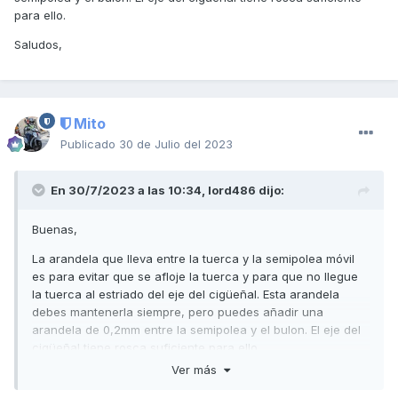
El problema de esta moto es la centralita que por lo que
para ello.
sea, no va siempre igual, sobre todo en velocidad punta.
Saludos,
Hay veces que pasa de 110 y llega a 115 y otras al llegar a
110 corta inyección. Pero que le conformo que la moto
pueda ir a 90 - 100 por debajo de las 9.000 rpm que de
serie es impensable. Un abrazo
Mito
Publicado
30 de Julio del 2023
En 30/7/2023 a las 10:34,
lord486
dijo:
Buenas,
La arandela que lleva entre la tuerca y la semipolea móvil
es para evitar que se afloje la tuerca y para que no llegue
la tuerca al estriado del eje del cigüeñal. Esta arandela
debes mantenerla siempre, pero puedes añadir una
arandela de 0,2mm entre la semipolea y el bulon. El eje del
cigüeñal tiene rosca suficiente para ello.
Ver más
Saludos,