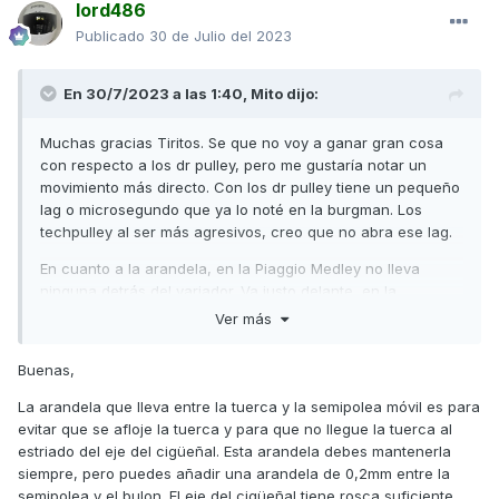
lord486
Publicado
30 de Julio del 2023
En 30/7/2023 a las 1:40,
Mito
dijo:
Muchas gracias Tiritos. Se que no voy a ganar gran cosa
con respecto a los dr pulley, pero me gustaría notar un
movimiento más directo. Con los dr pulley tiene un pequeño
lag o microsegundo que ya lo noté en la burgman. Los
techpulley al ser más agresivos, creo que no abra ese lag.
En cuanto a la arandela, en la Piaggio Medley no lleva
ninguna detrás del variador. Va justo delante, en la
semipolea aspas, que al quitar la tuerca del variador está
Ver más
detrás de la tuerca.
Buenas,
Por lo que he visto apenas hay distancia entre los ejes,
donde va la correa. Quizá si quito la arandela, tenga más
La arandela que lleva entre la tuerca y la semipolea móvil es para
espacio, pero no quiero tocarla.
evitar que se afloje la tuerca y para que no llegue la tuerca al
estriado del eje del cigüeñal. Esta arandela debes mantenerla
En cuanto me venga la correa y los techpulley os comento
siempre, pero puedes añadir una arandela de 0,2mm entre la
si hay alguna diferencia.
semipolea y el bulon. El eje del cigüeñal tiene rosca suficiente