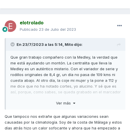
de 8,5g. Ayer mismo a 50km/h la moto iba a 7000rpm, hoy
7500rpm.
No entiendo nada...
elotrolado
Publicado
23 de Julio del 2023
En 23/7/2023 a las 5:14,
Mito
dijo:
Que gran trabajo compañero con la Medley, la verdad que
me está ayudando un montón. La centralita que lleva la
Medley es un auténtico misterio. Con el variador de serie y
rodillos originales de 8,4 gr, un día no pasa de 109 kms ni
cuesta abajo. Al otro día, la coje mi mujer y la pone a 112 y
me dice que no ha notado cortes, yo alucino. Y sé que es
así, porque, como sabes, se queda grabado en el marcador
la máxima velocidad.
Ver más
Ya tengo los dr pulley de 8 gramos, los monto está semana
y según vea cómo va iré viendo si cambio guías, muelle de
Que tampoco nos extrañe que algunas variaciones sean
contraste o correa.
causadas por la climatología. Soy de la costa de Málaga y estos
días atrás hizo un calor sofocante y ahora que ha empezado a
Seguiremos informando jejejeje.