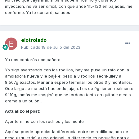
acortándolo.
inyección, no va ser dificil, con que ande 115-120 en bajadas, me
conformo. Ya te contaré, saludos
Un saludo
elotrolado
Publicado
18 de Julio del 2023
Ya nos contarás compañero.
Yo sigo avanzando con los rodillos, hoy me puse un rato con la
amoladora nueva y le bajé el peso a 3 rodillos TechPulley a
8,507g exactos. Mañana espero terminar los otros 3 y montarlos.
Que largo se me está haciendo jajaja. Los de 9g tienen realmente
9.110g, jamás me imaginé que se tardaba tanto en quitarle medio
gramo a un bulón...
Actualizo el post:
Ayer terminé con los rodillos y los monté
Aquí se puede apreciar la diferencia entre un rodillo bajado de
peso (izquierda) y uno original, la diferencia es pequeña para el