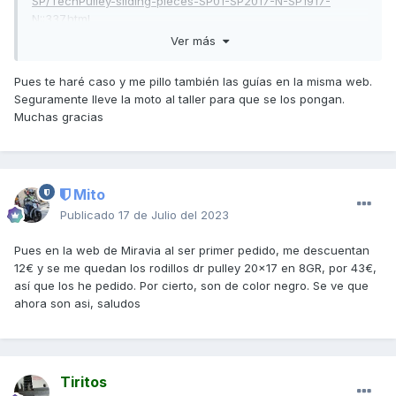
SP/TechPulley-sliding-pieces-SP01-SP2017-N-SP1917-
N::337.html
Ver más
Yo los tengo, van un poco más ajustados que los originales.
Necesitarás unos kms más de rodaje para ver los
Pues te haré caso y me pillo también las guías en la misma web.
resultados al completo pero merece la pena, cuando
Seguramente lleve la moto al taller para que se los pongan.
asientan el variador va finísimo, sobre todo en ralenti que la
Muchas gracias
moto ni se oye ni vibra.
Yo uso una pistola de impacto, si no es imposible con esta
moto. Lo que hice fue marcar con un rotulador el apriete
original y hasta ahí lo dejo.
Mito
Publicado
17 de Julio del 2023
Pues en la web de Miravia al ser primer pedido, me descuentan
12€ y se me quedan los rodillos dr pulley 20x17 en 8GR, por 43€,
así que los he pedido. Por cierto, son de color negro. Se ve que
ahora son asi, saludos
Tiritos