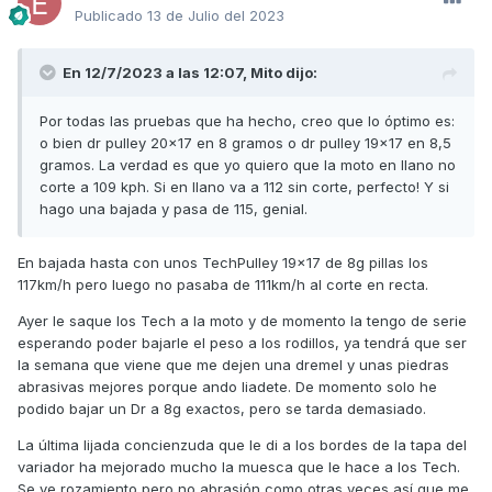
Publicado
13 de Julio del 2023
En 12/7/2023 a las 12:07,
Mito
dijo:
Por todas las pruebas que ha hecho, creo que lo óptimo es:
o bien dr pulley 20x17 en 8 gramos o dr pulley 19x17 en 8,5
gramos. La verdad es que yo quiero que la moto en llano no
corte a 109 kph. Si en llano va a 112 sin corte, perfecto! Y si
hago una bajada y pasa de 115, genial.
En bajada hasta con unos TechPulley 19x17 de 8g pillas los
117km/h pero luego no pasaba de 111km/h al corte en recta.
Ayer le saque los Tech a la moto y de momento la tengo de serie
esperando poder bajarle el peso a los rodillos, ya tendrá que ser
la semana que viene que me dejen una dremel y unas piedras
abrasivas mejores porque ando liadete. De momento solo he
podido bajar un Dr a 8g exactos, pero se tarda demasiado.
La última lijada concienzuda que le di a los bordes de la tapa del
variador ha mejorado mucho la muesca que le hace a los Tech.
Se ve rozamiento pero no abrasión como otras veces así que me