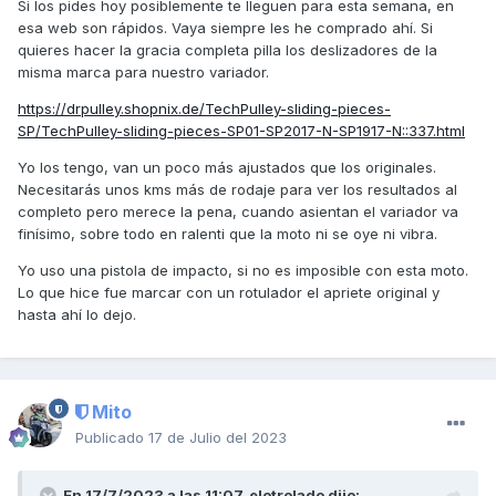
Si los pides hoy posiblemente te lleguen para esta semana, en
esa web son rápidos. Vaya siempre les he comprado ahí. Si
quieres hacer la gracia completa pilla los deslizadores de la
misma marca para nuestro variador.
https://drpulley.shopnix.de/TechPulley-sliding-pieces-
SP/TechPulley-sliding-pieces-SP01-SP2017-N-SP1917-N::337.html
Yo los tengo, van un poco más ajustados que los originales.
Necesitarás unos kms más de rodaje para ver los resultados al
completo pero merece la pena, cuando asientan el variador va
finísimo, sobre todo en ralenti que la moto ni se oye ni vibra.
Yo uso una pistola de impacto, si no es imposible con esta moto.
Lo que hice fue marcar con un rotulador el apriete original y
hasta ahí lo dejo.
Mito
Publicado
17 de Julio del 2023
En 17/7/2023 a las 11:07,
elotrolado
dijo: