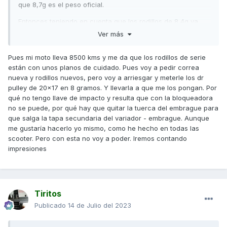
que 8,7g es el peso oficial.
Entonces teniendo en cuenta que los rodillos de 8,4g ya
están a media vida con 9000kms y la correa igual, es
Ver más
normal que con el tiempo coja más revoluciones y menos
velocidad.
Pues mi moto lleva 8500 kms y me da que los rodillos de serie
están con unos planos de cuidado. Pues voy a pedir correa
Vaya que con lo que no estoy de acuerdo es con los
nueva y rodillos nuevos, pero voy a arriesgar y meterle los dr
rodillos originales de menor precio del que corresponde.
pulley de 20x17 en 8 gramos. Y llevarla a que me los pongan. Por
qué no tengo llave de impacto y resulta que con la bloqueadora
no se puede, por qué hay que quitar la tuerca del embrague para
que salga la tapa secundaria del variador - embrague. Aunque
me gustaría hacerlo yo mismo, como he hecho en todas las
scooter. Pero con esta no voy a poder. Iremos contando
impresiones
Tiritos
Publicado
14 de Julio del 2023