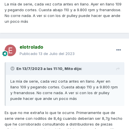
La mía de serie, cada vez corta antes en llano. Ayer en llano 109
tapa del variador ha mejorado mucho la muesca que le
y pegando cortes. Cuesta abajo 110 y a 9.800 rpm y frenandose.
hace a los Tech. Se ve rozamiento pero no abrasión como
No corre nada. A ver si con los dr pulley puede hacer que ande
otras veces así que me quedo tranquilo en ese aspecto.
un poco más
Seguimos en contacto compañero.
elotrolado
Publicado
13 de Julio del 2023
En 13/7/2023 a las 11:10,
Mito
dijo:
La mía de serie, cada vez corta antes en llano. Ayer en
llano 109 y pegando cortes. Cuesta abajo 110 y a 9.800 rpm
y frenandose. No corre nada. A ver si con los dr pulley
puede hacer que ande un poco más
Es que no me extraña lo que te ocurre. Primeramente que de
serie viene con rodillos de 8,4g cuando deberían ser 8,7g hecho
que he corroborado consultando a distribuidores de piezas