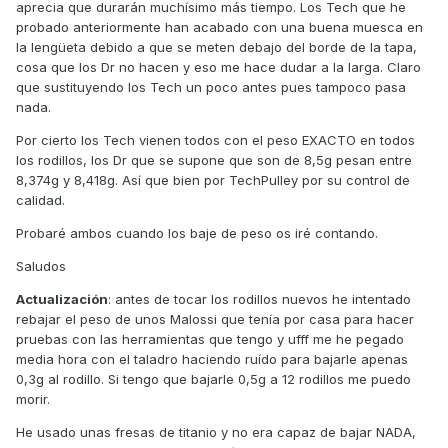
aprecia que durarán muchísimo más tiempo. Los Tech que he
probado anteriormente han acabado con una buena muesca en
la lengüeta debido a que se meten debajo del borde de la tapa,
cosa que los Dr no hacen y eso me hace dudar a la larga. Claro
que sustituyendo los Tech un poco antes pues tampoco pasa
nada.
Por cierto los Tech vienen todos con el peso EXACTO en todos
los rodillos, los Dr que se supone que son de 8,5g pesan entre
8,374g y 8,418g. Así que bien por TechPulley por su control de
calidad.
Probaré ambos cuando los baje de peso os iré contando.
Saludos
Actualización
: antes de tocar los rodillos nuevos he intentado
rebajar el peso de unos Malossi que tenía por casa para hacer
pruebas con las herramientas que tengo y ufff me he pegado
media hora con el taladro haciendo ruído para bajarle apenas
0,3g al rodillo. Si tengo que bajarle 0,5g a 12 rodillos me puedo
morir.
He usado unas fresas de titanio y no era capaz de bajar NADA,