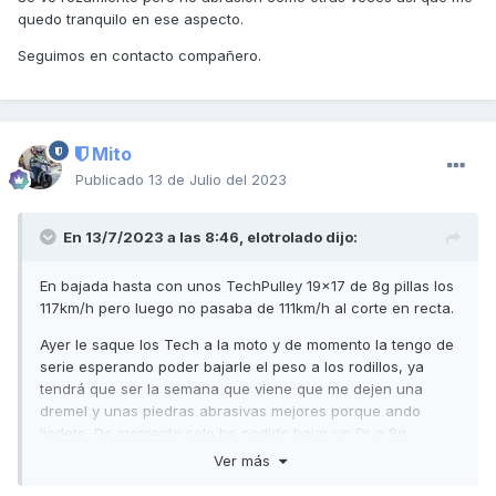
quedo tranquilo en ese aspecto.
Seguimos en contacto compañero.
Mito
Publicado
13 de Julio del 2023
En 13/7/2023 a las 8:46,
elotrolado
dijo:
En bajada hasta con unos TechPulley 19x17 de 8g pillas los
117km/h pero luego no pasaba de 111km/h al corte en recta.
Ayer le saque los Tech a la moto y de momento la tengo de
serie esperando poder bajarle el peso a los rodillos, ya
tendrá que ser la semana que viene que me dejen una
dremel y unas piedras abrasivas mejores porque ando
liadete. De momento solo he podido bajar un Dr a 8g
exactos, pero se tarda demasiado.
Ver más
La última lijada concienzuda que le di a los bordes de la