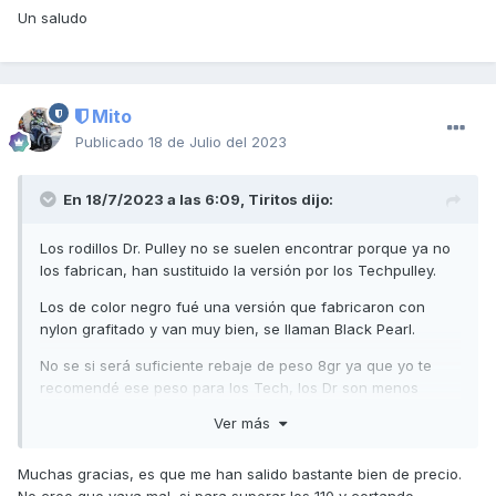
Un saludo
Mito
Publicado
18 de Julio del 2023
En 18/7/2023 a las 6:09,
Tiritos
dijo:
Los rodillos Dr. Pulley no se suelen encontrar porque ya no
los fabrican, han sustituido la versión por los Techpulley.
Los de color negro fué una versión que fabricaron con
nylon grafitado y van muy bien, se llaman Black Pearl.
No se si será suficiente rebaje de peso 8gr ya que yo te
recomendé ese peso para los Tech, los Dr son menos
agresivos en salida, pero mal no te irá.
Ver más
En todo caso, si notas que sale demasiado perezosa,
puedes añadirle arandelas (de 0,2mm por ejemplo) en el
Muchas gracias, es que me han salido bastante bien de precio.
extremo del bulón, de esa manera se ajusta el desarrollo
No creo que vaya mal, si para superar los 110 y cortando