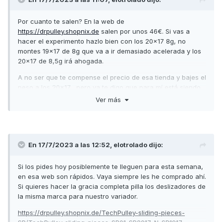
Por cuanto te salen? En la web de
https://drpulley.shopnix.de
salen por unos 46€. Si vas a
hacer el experimento hazlo bien con los 20x17 8g, no
montes 19x17 de 8g que va a ir demasiado acelerada y los
20x17 de 8,5g irá ahogada.
A no ser que te compense el precio de esa tienda y bajes el
peso a los 20x17... pero ya te digo que para mí está siendo
un incordio bajar el peso. Hoy me ha llegado una amoladora
Ver más
a ver si me pongo esta semana.
Lo único bueno que saco es que en vez de perder dinero
vendiendo los rodillos por la mitad de lo que me costaron
por lo menos he comprado una herramienta que me servirá
En 17/7/2023 a las 12:52,
elotrolado
dijo:
para más cosas.
Si los pides hoy posiblemente te lleguen para esta semana,
en esa web son rápidos. Vaya siempre les he comprado ahí.
Si quieres hacer la gracia completa pilla los deslizadores de
la misma marca para nuestro variador.
https://drpulley.shopnix.de/TechPulley-sliding-pieces-