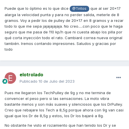
Puede que lo óptimo es lo que dice
que al ser 20x17
@Tiritos
alarga la velocidad punta y para no perder salida, meterle de 8
gramos. Voy a pedir los de pulley de 20x17 en 8 gramos y a rezar
todo lo que me sepa jajajajajaja. No creo.....con poco que le haga
seguro que me pasa de 110 kp/h que ni cuesta abajo los pilla por
qué corta inyección todo el rato. Cambiaré correa nueva original
también. Iremos contando impresiones. Saludos y gracias por
todo
elotrolado
Publicado
10 de Julio del 2023
Pues me llegaron los TechPulley de 9g y no me termina de
convencer el peso pero si las sensaciones. La moto vibra
bastante menos y son más suaves y silenciosos que los DrPulley.
Creo que rebajare los Tech a 8,5g porque ahora con 9g van casi
igual que los Dr de 8,5g y estos,
los Dr los bajaré a 8g.
No obstante he visto el rozamiento que han tenido los Dr y se