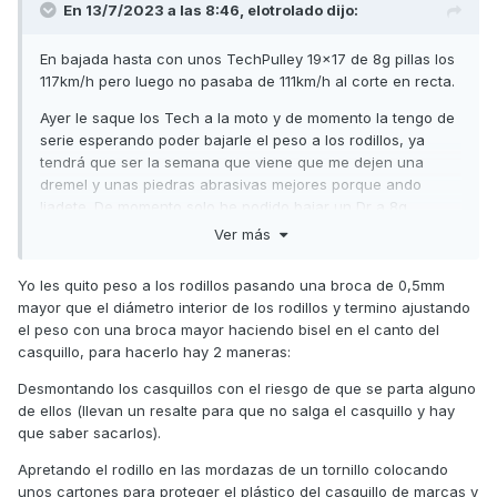
En 13/7/2023 a las 8:46,
elotrolado
dijo:
En bajada hasta con unos TechPulley 19x17 de 8g pillas los
117km/h pero luego no pasaba de 111km/h al corte en recta.
Ayer le saque los Tech a la moto y de momento la tengo de
serie esperando poder bajarle el peso a los rodillos, ya
tendrá que ser la semana que viene que me dejen una
dremel y unas piedras abrasivas mejores porque ando
liadete. De momento solo he podido bajar un Dr a 8g
exactos, pero se tarda demasiado.
Ver más
La última lijada concienzuda que le di a los bordes de la
Yo les quito peso a los rodillos pasando una broca de 0,5mm
tapa del variador ha mejorado mucho la muesca que le
mayor que el diámetro interior de los rodillos y termino ajustando
hace a los Tech. Se ve rozamiento pero no abrasión como
el peso con una broca mayor haciendo bisel en el canto del
otras veces así que me quedo tranquilo en ese aspecto.
casquillo, para hacerlo hay 2 maneras:
Seguimos en contacto compañero.
Desmontando los casquillos con el riesgo de que se parta alguno
de ellos (llevan un resalte para que no salga el casquillo y hay
que saber sacarlos).
Apretando el rodillo en las mordazas de un tornillo colocando
unos cartones para proteger el plástico del casquillo de marcas y