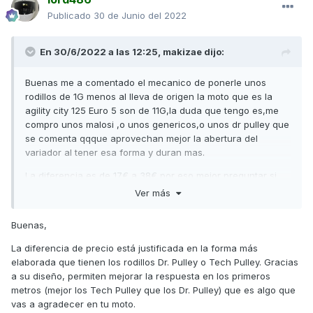
Publicado
30 de Junio del 2022
En 30/6/2022 a las 12:25,
makizae
dijo:
Buenas me a comentado el mecanico de ponerle unos
rodillos de 1G menos al lleva de origen la moto que es la
agility city 125 Euro 5 son de 11G,la duda que tengo es,me
compro unos malosi ,o unos genericos,o unos dr pulley que
se comenta qqque aprovechan mejor la abertura del
variador al tener esa forma y duran mas.
La diferencia es de 17€ a 38€ por eso mejor preguntar si
vale la pena realmente en rendimiento y durabilidad.
Ver más
Buenas,
Alguien que haya probado los dos puede darme una
La diferencia de precio está justificada en la forma más
opinion para hacer la compra?
elaborada que tienen los rodillos Dr. Pulley o Tech Pulley. Gracias
Solo hablo de rodillos con variador de serie no me quiero
a su diseño, permiten mejorar la respuesta en los primeros
de momento liar a cambiar mas cosas,con mejorar la salida
metros (mejor los Tech Pulley que los Dr. Pulley) que es algo que
mas rapida me conformo.
vas a agradecer en tu moto.