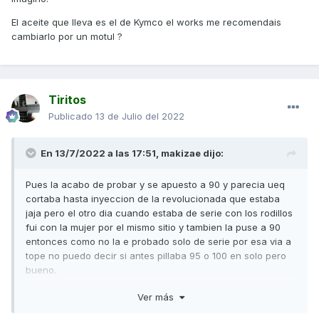
El aceite que lleva es el de Kymco el works me recomendais
cambiarlo por un motul ?
Tiritos
Publicado
13 de Julio del 2022
En 13/7/2022 a las 17:51,
makizae
dijo:
Pues la acabo de probar y se apuesto a 90 y parecia ueq
cortaba hasta inyeccion de la revolucionada que estaba
jaja pero el otro dia cuando estaba de serie con los rodillos
fui con la mujer por el mismo sitio y tambien la puse a 90
entonces como no la e probado solo de serie por esa via a
tope no puedo decir si antes pillaba 95 o 100 en solo pero
bueno.
De todos modos la moto a mejorado mucho lo unico es que
Ver más
se nota muy revolucionada,en parte es por las arandelas