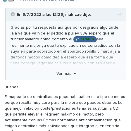
En 6/7/2022 a las 12:26,
makizae
dijo:
Gracias por tu respuesta aunque por desgracia algo tarde
jaja ya que ya hice el pedido a pulley 38€ espero que el
funcionamiento como comento el
sea
@
lord486
realmente mejor ya que tu explicacion se contradice con la
suya en parte sobretodo en el apartado rodillo y marca jaja
de todos modos como decia espero que esa forma que
tiene consiga llegar mejor a los huecos y con ello abrir y
cerrar mas variador que de eso se trara este tipo de rodillos
Ver más
basicamente.
De todos modos si que es verdad el tema de las
Buenas,
revoluciones,y sobretodo el relenti tambien esta muy
bajo,imagino que tendra algun tipo de manera de aumentar
El mapeado de centralitas es poco habitual en este tipo de motos
el relenti un poco este tipo de motos no?
porque resulta muy caro para la mejora que puedes obtener. Lo
que mejor relación coste/prestaciones tenía es sustituir la CDI
Tambien imagino que saldra algun tipo de modificacion de
que permite elevar el régimen máximo del motor, pero
centralita para qquitarle el capado que les han puesto,pero
actualmente con las últimas normativas anticontaminacion que
de momento parece que los entendidos no se han puesto al
exigen centralitas más sofisticadas que integran el encendido
tema del sofware y programcion de la centralita,una pena.