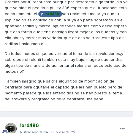
necesita rpm para poder incluso subir más de velocidad,
Gracias por tu respuesta aunque por desgracia algo tarde jaja ya
tanto es así que en el modelo E4 le ponen una arandela
que ya hice el pedido a pulley 38€ espero que el funcionamiento
separadora para que la correa actúe desde más abajo).
como comento el
sea realmente mejor ya que tu
@
lord486
explicacion se contradice con la suya en parte sobretodo en el
En cuanto a la calidad de los rodillos yo te aconsejo los
apartado rodillo y marca jaja de todos modos como decia espero
buenos, ya sean Malossi, Polini o Bando.
que esa forma que tiene consiga llegar mejor a los huecos y con
ello abrir y cerrar mas variador que de eso se trara este tipo de
Un saludo
rodillos basicamente.
De todos modos si que es verdad el tema de las revoluciones,y
sobretodo el relenti tambien esta muy bajo,imagino que tendra
algun tipo de manera de aumentar el relenti un poco este tipo de
motos no?
Tambien imagino que saldra algun tipo de modificacion de
centralita para qquitarle el capado que les han puesto,pero de
momento parece que los entendidos no se han puesto al tema
del sofware y programcion de la centralita,una pena.
lord486
Publicado
6 de Julio del 2022