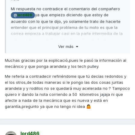
Mi respuesta no contradice el comentario del compañero
ya que empiezo diciendo que estoy de
@
lord486
acuerdo con lo que te dijo, yo solamente trato de hacerte
entender que el principal problema de tu moto es que la
correa empieza a trabajar casi en la parte intermedia de la
polea y por eso sale muy baja de vueltas, es decir: el
variador lleva siempre una marcha más avanzada de lo que
Ver más
debería, ocurriendo que embraga antes con poca fuerza
(falta de revoluciones), y continúa "ahogada" hasta el final,
Muchas gracias por la explicació,pues le pasó la información al
faltando revoluciones para empujar y coger más velocidad.
mecánico y que ponga arandela y los tech pulley.
La solución a esto pasa por 2 opciones sencillas:
Me refería a contradecir refiriéndome que tú decías redondos y
el los otros,de todas maneras si le pongo las dos cosas juntas
1.- Rodillos redondos más ligeros de peso como te dijo el
arandela y y rodillos no se quedará muy acelerada no ? Tampoco
mecánico ( se aumentan las r.p.m. en todas las velocidades)
quiero ir dando la nota corriendo a 50 kilometros jajaja ni que
2.- Arandela de 1,5 a 2 mm de espesor (15mm Ø interior))
afecte a nada de la mecánica que es nueva y está en
colocada entre el bulón y polea fija ( se aumentan las r.p.m.
garantía,pregunto ya que no tengo ni idea
🤷
en todas las velocidades al caer la correa en el diámetro
inferior de la polea tal como debería ser de fábrica).
Los rodillos Techpulley en este caso más ligeros, consiguen
lord486
una mejor salida (no mucho más debido al problema