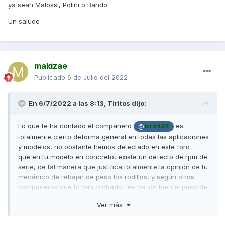
ya sean Malossi, Polini o Bando.
Un saludo
makizae
Publicado
6 de Julio del 2022
En 6/7/2022 a las 8:13,
Tiritos
dijo:
Lo que te ha contado el compañero
es
@
lord486
totalmente cierto deforma general en todas las aplicaciones
y modelos, no obstante
hemos detectado en este foro
que
en tu modelo en concreto, existe un defecto de rpm de
serie, de tal manera que justifica totalmente la opinión de tu
mecánico de rebajar de peso los rodillos, y según otros
compañeros que lo han probado, les ha ido bien el peso de
9,5 gr o de 10 gr con rodillos redondos mientras que con los
Ver más
poligonales no han visto tal mejora porque están diseñados
para otro efecto distinto al que necesita tu moto (tu moto