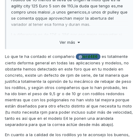
agility city 125 Euro 5 son de 11G,la duda que tengo es,me
compro unos malosi ,o unos genericos,o unos dr pulley que
se comenta qqque aprovechan mejor la abertura del
variador al tener esa forma y duran mas.
La diferencia es de 17€ a 38€ por eso mejor preguntar si
vale la pena realmente en rendimiento y durabilidad.
Ver más
Lo que te ha contado el compañero
es totalmente
@
lord486
Alguien que haya probado los dos puede darme una
cierto deforma general en todas las aplicaciones y modelos, no
opinion para hacer la compra?
obstante
hemos detectado en este foro que
en tu modelo en
concreto, existe un defecto de rpm de serie, de tal manera que
Solo hablo de rodillos con variador de serie no me quiero
justifica totalmente la opinión de tu mecánico de rebajar de peso
de momento liar a cambiar mas cosas,con mejorar la salida
los rodillos, y según otros compañeros que lo han probado, les
mas rapida me conformo.
ha ido bien el peso de 9,5 gr o de 10 gr con rodillos redondos
mientras que con los poligonales no han visto tal mejora porque
están diseñados para otro efecto distinto al que necesita tu moto
(tu moto necesita rpm para poder incluso subir más de velocidad,
tanto es así que en el modelo E4 le ponen una arandela
separadora para que la correa actúe desde más abajo).
En cuanto a la calidad de los rodillos yo te aconsejo los buenos,