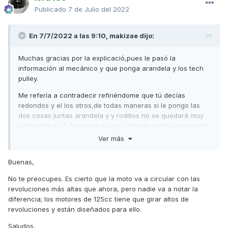
comentado) y en cuanto empiezan a actuar alargan la
Publicado
7 de Julio del 2022
marcha innecesariamente para las condiciones de tu moto.
Ya que los tienes, te aconsejo que pongas la arandela al
En 7/7/2022 a las 9:10,
makizae
dijo:
menos de 1,5 mm de grueso en el bulón y junto con los
Techpulley conseguirás mejores prestaciones en todo
Muchas gracias por la explicació,pues le pasó la
régimen.
información al mecánico y que ponga arandela y los tech
El ralentí en estas motos lo regula la centralita, y no se
pulley.
puede actuar en él, en cuanto pongas la arandela se
Me refería a contradecir refiriéndome que tú decías
soluciona todo.
redondos y el los otros,de todas maneras si le pongo las
Un saludo
dos cosas juntas arandela y y rodillos no se quedará muy
acelerada no ? Tampoco quiero ir dando la nota corriendo
a 50 kilometros jajaja ni que afecte a nada de la mecánica
Ver más
que es nueva y está en garantía,pregunto ya que no tengo
ni idea
🤷
Buenas,
No te preocupes. Es cierto que la moto va a circular con las
revoluciones más altas que ahora, pero nadie va a notar la
diferencia; los motores de 125cc tiene que girar altos de
revoluciones y están diseñados para ello.
Saludos,