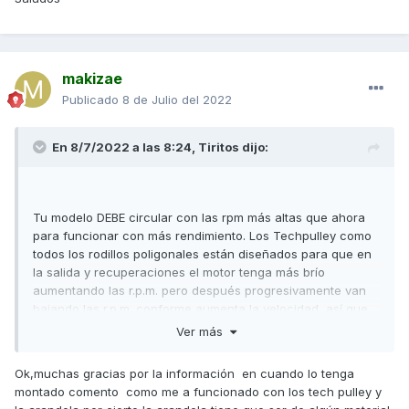
makizae
Publicado
8 de Julio del 2022
En 8/7/2022 a las 8:24,
Tiritos
dijo:
Tu modelo DEBE circular con las rpm más altas que ahora
para funcionar con más rendimiento. Los Techpulley como
todos los rodillos poligonales están diseñados para que en
la salida y recuperaciones el motor tenga más brío
aumentando las r.p.m. pero después progresivamente van
bajando las r.p.m. conforme aumenta la velocidad, así que
no vas a llevar el motor acelerado constantemente. Por ese
Ver más
efecto te he aconsejado colocar además la arandela de 1,5
mm. porque con los Techpulley solos no sería suficiente
Ok,muchas gracias por la información en cuando lo tenga
para el problema que tienes.
montado comento como me a funcionado con los tech pulley y