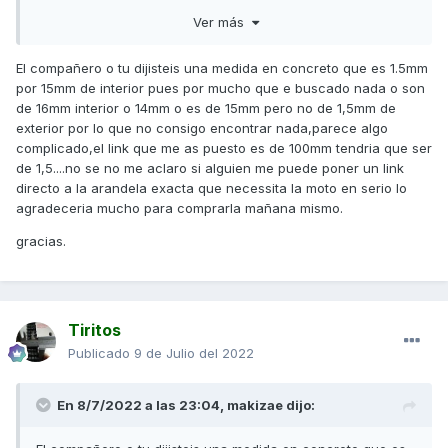
http://www.mootio-hobby.com/arandela-diametro-interior-
Ver más
152-mm-espesor-100mm-tipo-de-normal-pack-de-
30_ref_018112.html#.Ysi0irchWNw
.
El compañero o tu dijisteis una medida en concreto que es 1.5mm
El traqueteo al ralentí seguro que también se corrige.
por 15mm de interior pues por mucho que e buscado nada o son
de 16mm interior o 14mm o es de 15mm pero no de 1,5mm de
Saludos
exterior por lo que no consigo encontrar nada,parece algo
complicado,el link que me as puesto es de 100mm tendria que ser
de 1,5....no se no me aclaro si alguien me puede poner un link
directo a la arandela exacta que necessita la moto en serio lo
agradeceria mucho para comprarla mañana mismo.
gracias.
Tiritos
Publicado
9 de Julio del 2022
En 8/7/2022 a las 23:04,
makizae
dijo: