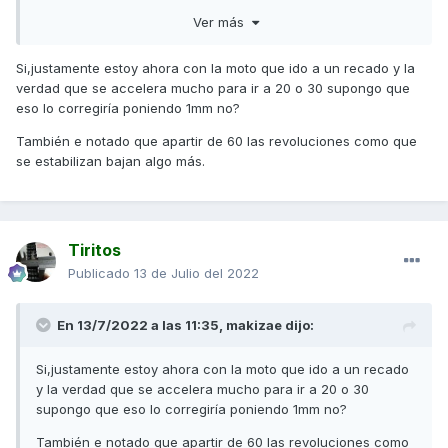
En cualquier caso, tampoco le añadas más de 2mm porque
Ver más
llega un momento que se acorta tanto el desarrollo que es
muy difícil conducir en ciudad.
Si,justamente estoy ahora con la moto que ido a un recado y la
Saludos,
verdad que se accelera mucho para ir a 20 o 30 supongo que
eso lo corregiría poniendo 1mm no?
También e notado que apartir de 60 las revoluciones como que
se estabilizan bajan algo más.
Tiritos
Publicado
13 de Julio del 2022
En 13/7/2022 a las 11:35,
makizae
dijo:
Si,justamente estoy ahora con la moto que ido a un recado
y la verdad que se accelera mucho para ir a 20 o 30
supongo que eso lo corregiría poniendo 1mm no?
También e notado que apartir de 60 las revoluciones como