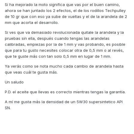
imagino,seria jugar de probar con 1 mm menos a ver y eso
Sí ha mejorado la moto significa que vas por el buen camino,
imagino.
ahora se han juntado los 2 efectos, el de los rodillos Techpulley
de 10 gr que con eso ya sube de vueltas y el de la arandela de 2
El aceite que lleva es el de Kymco el works me recomendais
mm que acorta el desarrollo.
cambiarlo por un motul ?
Si ves que va demasiado revolucionada quitale la arandela y la
pruebas sin ella, después cuando tengas las arandelas
calibradas, empiezas por la de 1 mm y vas probando, es posible
que para tu gusto necesites colocar otra de 0,5 mm o al revés,
que te guste más con tan solo 0,5 mm en lugar de 1 mm.
Ya verás como se nota mucho cada cambio de arandela hasta
que veas cuál te gusta más.
Un saludo
P.D. el aceite que llevas es correcto mientras tengas la garantía.
A mí me gusta más la densidad de un 5W30 supersintetico API
SN.