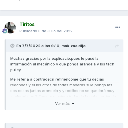
Tiritos
Publicado
8 de Julio del 2022
En 7/7/2022 a las 9:10,
makizae
dijo:
Muchas gracias por la explicació,pues le pasó la
información al mecánico y que ponga arandela y los tech
pulley.
Me refería a contradecir refiriéndome que tú decías
redondos y el los otros,de todas maneras si le pongo las
dos cosas juntas arandela y y rodillos no se quedará muy
acelerada no ? Tampoco quiero ir dando la nota corriendo
a 50 kilometros jajaja ni que afecte a nada de la mecánica
Ver más
que es nueva y está en garantía,pregunto ya que no tengo
ni idea
🤷