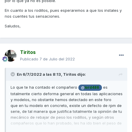
por lo que ya no es posible.
En cuanto a los rodillos, pues esperaremos a que los instales y
nos cuentes tus sensaciones.
Saludos,
Tiritos
Publicado
7 de Julio del 2022
En 6/7/2022 a las 8:13,
Tiritos
dijo:
Lo que te ha contado el compañero
es
@
lord486
totalmente cierto deforma general en todas las aplicaciones
y modelos, no obstante
hemos detectado en este foro
que
en tu modelo en concreto, existe un defecto de rpm de
serie, de tal manera que justifica totalmente la opinión de tu
mecánico de rebajar de peso los rodillos, y según otros
compañeros que lo han probado, les ha ido bien el peso de
9,5 gr o de 10 gr con rodillos redondos mientras que con los