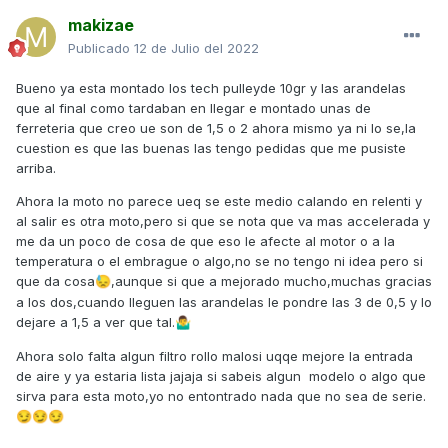
makizae
Publicado
12 de Julio del 2022
Bueno ya esta montado los tech pulleyde 10gr y las arandelas
que al final como tardaban en llegar e montado unas de
ferreteria que creo ue son de 1,5 o 2 ahora mismo ya ni lo se,la
cuestion es que las buenas las tengo pedidas que me pusiste
arriba.
Ahora la moto no parece ueq se este medio calando en relenti y
al salir es otra moto,pero si que se nota que va mas accelerada y
me da un poco de cosa de que eso le afecte al motor o a la
temperatura o el embrague o algo,no se no tengo ni idea pero si
que da cosa
,aunque si que a mejorado mucho,muchas gracias
😓
a los dos,cuando lleguen las arandelas le pondre las 3 de 0,5 y lo
dejare a 1,5 a ver que tal.
🤷‍♂️
Ahora solo falta algun filtro rollo malosi uqqe mejore la entrada
de aire y ya estaria lista jajaja si sabeis algun modelo o algo que
sirva para esta moto,yo no entontrado nada que no sea de serie.
😏
😏
😏