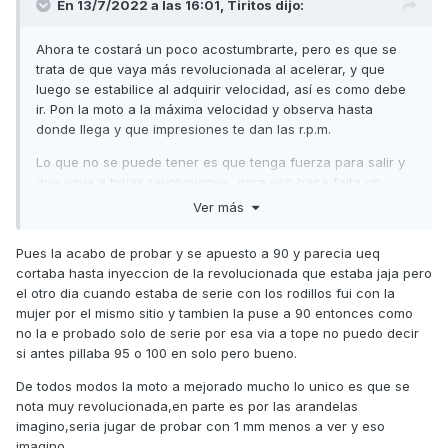
En 13/7/2022 a las 16:01,
Tiritos
dijo:
Ahora te costará un poco acostumbrarte, pero es que se
trata de que vaya más revolucionada al acelerar, y que
luego se estabilice al adquirir velocidad, así es como debe
ir. Pon la moto a la máxima velocidad y observa hasta
donde llega y que impresiones te dan las r.p.m.
Lo que no se puede tener es que tenga fuerza para salir y
que vaya a bajas revoluciones, para eso hace falta un
motor de mucha cilindrada para que el par sea capaz de
Ver más
acelerar la moto con marcha larga, y eso desde luego no
existe en las scooter de poca cilindrada.
Pues la acabo de probar y se apuesto a 90 y parecia ueq
cortaba hasta inyeccion de la revolucionada que estaba jaja pero
Un saludo
el otro dia cuando estaba de serie con los rodillos fui con la
mujer por el mismo sitio y tambien la puse a 90 entonces como
no la e probado solo de serie por esa via a tope no puedo decir
si antes pillaba 95 o 100 en solo pero bueno.
De todos modos la moto a mejorado mucho lo unico es que se
nota muy revolucionada,en parte es por las arandelas
imagino,seria jugar de probar con 1 mm menos a ver y eso
imagino.