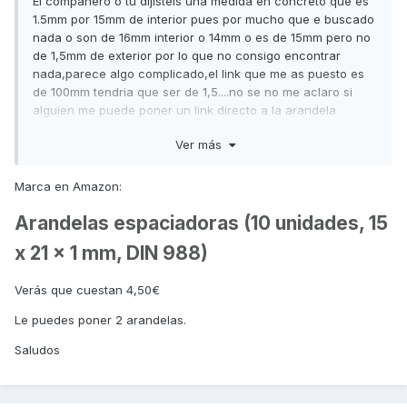
El compañero o tu dijisteis una medida en concreto que es
1.5mm por 15mm de interior pues por mucho que e buscado
nada o son de 16mm interior o 14mm o es de 15mm pero no
de 1,5mm de exterior por lo que no consigo encontrar
nada,parece algo complicado,el link que me as puesto es
de 100mm tendria que ser de 1,5....no se no me aclaro si
alguien me puede poner un link directo a la arandela
exacta que necessita la moto en serio lo agradeceria
Ver más
mucho para comprarla mañana mismo.
gracias.
Marca en Amazon:
Arandelas espaciadoras (10 unidades, 15
x 21 x 1 mm, DIN 988)
Verás que cuestan 4,50€
Le puedes poner 2 arandelas.
Saludos