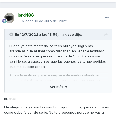
lord486
Publicado
13 de Julio del 2022
En 12/7/2022 a las 18:59,
makizae
dijo:
Bueno ya esta montado los tech pulleyde 10gr y las
arandelas que al final como tardaban en llegar e montado
unas de ferreteria que creo ue son de 1,5 o 2 ahora mismo
ya ni lo se,la cuestion es que las buenas las tengo pedidas
que me pusiste arriba.
Ahora la moto no parece ueq se este medio calando en
relenti y al salir es otra moto,pero si que se nota que va
mas accelerada y me da un poco de cosa de que eso le
Ver más
afecte al motor o a la temperatura o el embrague o algo,no
se no tengo ni idea pero si que da cosa
,aunque si que a
😓
Buenas,
mejorado mucho,muchas gracias a los dos,cuando lleguen
las arandelas le pondre las 3 de 0,5 y lo dejare a 1,5 a ver
Me alegro que ya sientas mucho mejor tu moto, quizás ahora es
que tal.
🤷‍♂️
como debería ser de serie. No te preocupes porque no vas a