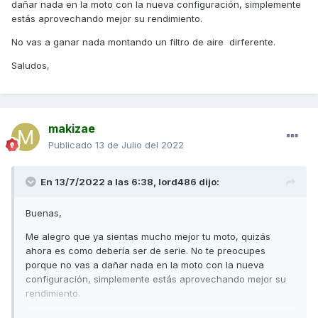
dañar nada en la moto con la nueva configuración, simplemente
Ahora solo falta algun filtro rollo malosi uqqe mejore la
estás aprovechando mejor su rendimiento.
entrada de aire y ya estaria lista jajaja si sabeis algun
modelo o algo que sirva para esta moto,yo no entontrado
No vas a ganar nada montando un filtro de aire dirferente.
nada que no sea de serie.
😏
😏
😏
Saludos,
makizae
Publicado
13 de Julio del 2022
En 13/7/2022 a las 6:38,
lord486
dijo:
Buenas,
Me alegro que ya sientas mucho mejor tu moto, quizás
ahora es como debería ser de serie. No te preocupes
porque no vas a dañar nada en la moto con la nueva
configuración, simplemente estás aprovechando mejor su
rendimiento.
No vas a ganar nada montando un filtro de aire dirferente.