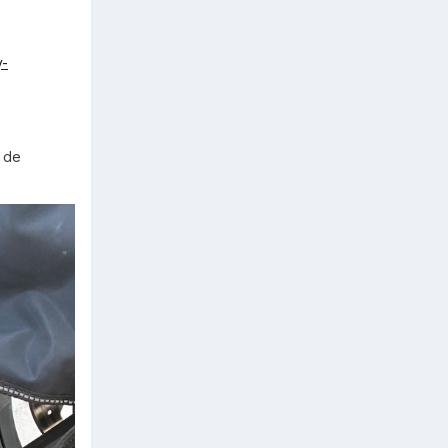
y-
o de