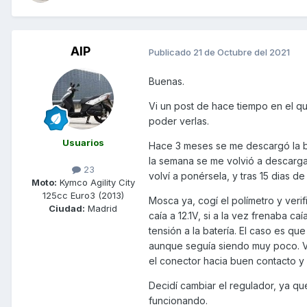
AIP
Publicado
21 de Octubre del 2021
Buenas.
Vi un post de hace tiempo en el q
poder verlas.
Usuarios
Hace 3 meses se me descargó la bat
la semana se me volvió a descargar
23
volví a ponérsela, y tras 15 dias d
Moto:
Kymco Agility City
125cc Euro3 (2013)
Mosca ya, cogí el polímetro y verif
Ciudad:
Madrid
caía a 12.1V, si a la vez frenaba ca
tensión a la batería. El caso es q
aunque seguía siendo muy poco. Va
el conector hacia buen contacto y 
Decidí cambiar el regulador, ya qu
funcionando.