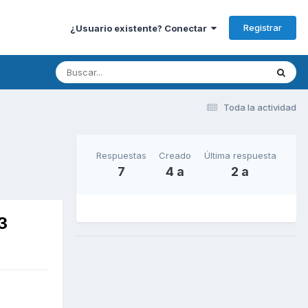
Registrar
¿Usuario existente? Conectar
Toda la actividad
Respuestas
Creado
Última respuesta
7
4 a
2 a
3