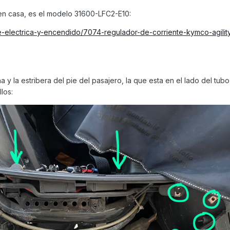
en casa, es el modelo 31600-LFC2-E10:
e-electrica-y-encendido/7074-regulador-de-corriente-kymco-agilit
 y la estribera del pie del pasajero, la que esta en el lado del tub
los: