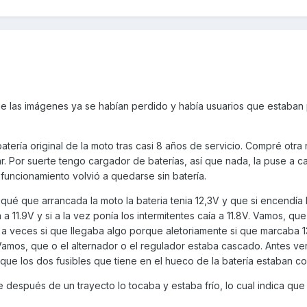
ue las imágenes ya se habían perdido y había usuarios que estaban
ería original de la moto tras casi 8 años de servicio. Compré otra
. Por suerte tengo cargador de baterías, así que nada, la puse a c
e funcionamiento volvió a quedarse sin batería.
iqué que arrancada la moto la bateria tenia 12,3V y que si encendía 
ía a 11.9V y si a la vez ponía los intermitentes caía a 11.8V. Vamos, qu
ue a veces si que llegaba algo porque aletoriamente si que marcaba 
mos, que o el alternador o el regulador estaba cascado. Antes ver
que los dos fusibles que tiene en el hueco de la batería estaban co
e después de un trayecto lo tocaba y estaba frío, lo cual indica qu