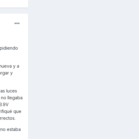
 pidiendo
 nueva y a
argar y
las luces
e no llegaba
13.9V
ifiqué que
rrectos.
e no estaba