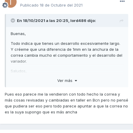
de preguntarle mañana le diré pero que es raro que ahora
Publicado
18 de Octubre del 2021
con los rodillos de 14gr valla mejor mucho mejor corra más
y tengas más fuerza y variador original
En 18/10/2021 a las 20:25,
lord486
dijo:
Buenas,
Todo indica que tienes un desarrollo excesivamente largo.
Y créeme que una diferencia de 1mm en la anchura de la
correa cambia mucho el comportamiento y el desarrollo del
variador.
Saludos,
Ver más
Pues eso parece me la vendieron con todo hecho la correa y
más cosas revisadas y cambiadas en taller en Bcn pero no pensé
que pudiera ser eso pero todo parece apuntar a que la correa no
es la suya supongo que es más ancha