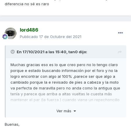
diferencia no sé es raro
lord486
Publicado
17 de Octubre del 2021
En 17/10/2021 a las 15:40,
tan0
dijo:
Muchas gracias eso es lo que creo pero no lo tengo claro
porque e estado buscando información por el foro y no la
logro encontrar con algo al 100% ,parece ser que algo a
cambiado porque la e revisado de pies a cabeza y la moto
va perfecta de maravilla pero no anda como la antigua que
tenía y parece que arriba a altas vueltas le cuesta más
mantener el par (la fuerza ) cuando viene un repechoncillo
sin embargo desde abajo responde muy bien con mucho
Ver más
brío hasta los 120 130 más o menos después se descafeina
mucho y le cuesta llegar a los 140 y Alós 7000 rpm y lo que
menos entiendo a sido lo de el variador malossi no e notado
Buenas,
una gran diferencia se nota si pero en el modelo de antes