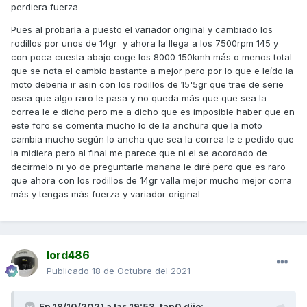
mientras que las Malossi o las Kymco de origen miden 24,2
perdiera fuerza
aprox. Debido a que tienen un bisel en ambos flancos.
Pues al probarla a puesto el variador original y cambiado los
Las correas más anchas proporcionan directamente un
rodillos por unos de 14gr y ahora la llega a los 7500rpm 145 y
desarrollo más largo, con lo cual el diseño del Malossi no
con poca cuesta abajo coge los 8000 150kmh más o menos total
da el rendimiento adecuado.
que se nota el cambio bastante a mejor pero por lo que e leído la
moto debería ir asin con los rodillos de 15'5gr que trae de serie
También puede influir el llevar un muelle de contraste muy
osea que algo raro le pasa y no queda más que que sea la
flojo, pero en este caso supongo que has puesto el muelle
correa le e dicho pero me a dicho que es imposible haber que en
blanco que suele venir en el Kit Malossi.
este foro se comenta mucho lo de la anchura que la moto
cambia mucho según lo ancha que sea la correa le e pedido que
Como dices que has pedido la correa Malossi, cuando la
la midiera pero al final me parece que ni el se acordado de
cambies vas a notar el efecto.
decírmelo ni yo de preguntarle mañana le diré pero que es raro
A propósito, te aconsejo que en parado cómo has
que ahora con los rodillos de 14gr valla mejor mucho mejor corra
explicado no subas el motor de vueltas, no se como la ECU
más y tengas más fuerza y variador original
no te ha dado un fallo motor.
La respuesta a tu pregunta si hay tanta diferencia entre tu
modelo actual y el anterior que tuviste, mi opinión es que no
tienes que notar esa diferencia tan acusada, ambos
lord486
modelos cumplían la Euro III.
Publicado
18 de Octubre del 2021
Un saludo
En 18/10/2021 a las 19:53,
tan0
dijo: