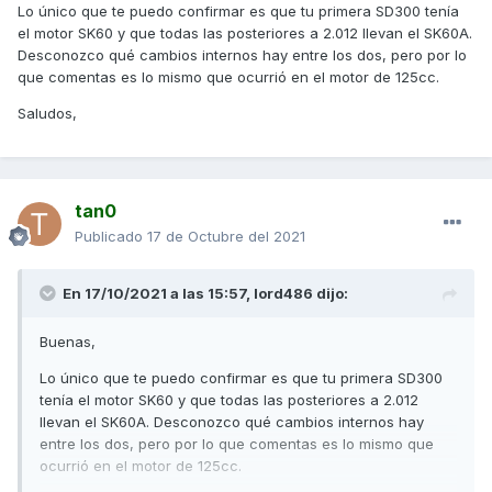
Lo único que te puedo confirmar es que tu primera SD300 tenía
cuando lo puse era la noche y el día tanto que le tuve que
el motor SK60 y que todas las posteriores a 2.012 llevan el SK60A.
poner rodillos bastante más pesados era muy radical el
Desconozco qué cambios internos hay entre los dos, pero por lo
cambio ahora se nota algo pero no tanto no es una gran
que comentas es lo mismo que ocurrió en el motor de 125cc.
diferencia no sé es raro
Saludos,
tan0
Publicado
17 de Octubre del 2021
En 17/10/2021 a las 15:57,
lord486
dijo:
Buenas,
Lo único que te puedo confirmar es que tu primera SD300
tenía el motor SK60 y que todas las posteriores a 2.012
llevan el SK60A. Desconozco qué cambios internos hay
entre los dos, pero por lo que comentas es lo mismo que
ocurrió en el motor de 125cc.