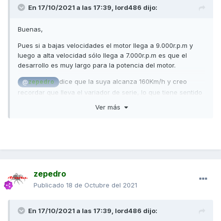
En 17/10/2021 a las 17:39,
lord486
dijo:
Buenas,
Pues si a bajas velocidades el motor llega a 9.000r.p.m y
luego a alta velocidad sólo llega a 7.000r.p.m es que el
desarrollo es muy largo para la potencia del motor.
dice que la suya alcanza 160Km/h y creo
@
zepedro
recordar que lleva el variador de serie, lo que tiene sentido
porque los variadores racing mejoran las aceleraciones
Ver más
pero suelen sacrificar algo la velocidad máxima.
Saludos, no a 9000 solo llega puesta en el caballete
haciendo un pausa en los 7000rpm pero en marcha no
pasa de 7000rpm y 140 costándole llegar
zepedro
Publicado
18 de Octubre del 2021
En 17/10/2021 a las 17:39,
lord486
dijo: