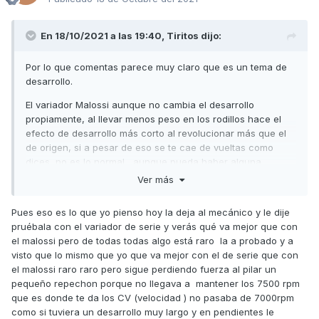
En 18/10/2021 a las 19:40,
Tiritos
dijo:
Por lo que comentas parece muy claro que es un tema de
desarrollo.
El variador Malossi aunque no cambia el desarrollo
propiamente, al llevar menos peso en los rodillos hace el
efecto de desarrollo más corto al revolucionar más que el
de origen, si a pesar de eso se te cae de vueltas como
dices, no es lo normal , aunque pueda haber alguna
pequeña diferencia con los modelos SK60 no sería esa que
Ver más
cuentas.
Pues eso es lo que yo pienso hoy la deja al mecánico y le dije
Lo más probable es que no lleve la correa adecuada ( hay
pruébala con el variador de serie y verás qué va mejor que con
muchas copias de esa correa en el mercado debido
al alto
el malossi pero de todas todas algo está raro la a probado y a
coste de la correa original). Esas correas se están
visto que lo mismo que yo que va mejor con el de serie que con
metiendo como originales, de tal manera que si no procede
el malossi raro raro pero sigue perdiendo fuerza al pilar un
directamente del concesionario Kymco y se pagan los 130€
pequeño repechon porque no llegava a mantener los 7500 rpm
que creo que cuestan ahora, no son fiables.
que es donde te da los CV (velocidad ) no pasaba de 7000rpm
Normalmente las " piratas" son más anchas, miden 25,2 mm
como si tuviera un desarrollo muy largo y en pendientes le