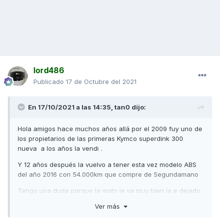
lord486
Publicado
17 de Octubre del 2021
En 17/10/2021 a las 14:35,
tan0
dijo:
Hola amigos hace muchos años allá por el 2009 fuy uno de
los propietarios de las primeras Kymco superdink 300
nueva a los años la vendi .
Y 12 años después la vuelvo a tener esta vez modelo ABS
del año 2016 con 54.000km que compre de Segundamano
Tengo una duda porque la moto le va muy bien la e dejado
perfecta pero no anda como debería la antigua me cogía
Ver más
155kmh de marcador y unas 8100rpm aprox