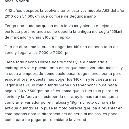
años la vendi .
Y 12 años después la vuelvo a tener esta vez modelo ABS del año
2016 con 54.000km que compre de Segundamano
Tengo una duda porque la moto le va muy bien la e dejado
perfecta pero no anda como debería la antigua me cogía 155kmh
de marcador y unas 8100rpm aprox
Esta de ahora me le cuesta coger los 140kmh estando toda de
serie y llegar a los 7.000 o 7.200 rpm
Tiene todo hecho Correa aceite filtros y le e cambiado el
embrague y le e puesto tanto embrague como variador malossi y
la cosa a empeorado como suele pasar coge menos punta pero
esque ahora le cuesta más coger los 140kmh y le cuesta más
llegar a las 7.000 rpm cuando viene un repechoncillo de nada
baja a 130 y 6500rpm no sé es cómo que la fuerza la pierde el
sonido y la fuerza es estupenda es raroy lo más raro es que al
cambiar el variador por el malossi y 18gr no noto como en la
antigua cuando se lo puse la moto parecía que iba a reventar en
esta apenas noto la diferencia del de serie al malossi es poco
como para no pagar por cambiarlo la verdad