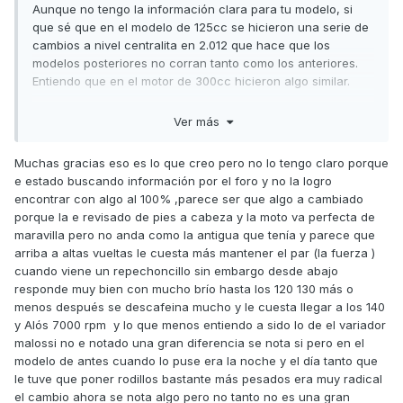
Aunque no tengo la información clara para tu modelo, si
Tienen menos fuerza ?
que sé que en el modelo de 125cc se hicieron una serie de
cambios a nivel centralita en 2.012 que hace que los
modelos posteriores no corran tanto como los anteriores.
Dejaros de decirme que si tengo que leer porque antes de
Entiendo que en el motor de 300cc hicieron algo similar.
nada es lo primero que e buscado mucha información pero
Seguro que algún compañero con el mismo modelo te
a los que e leído que les pasa nadie les a dado una
Ver más
podrá confirmar si es así.
solución mas bien que se quedan conformes con que es
así si estoy equivocado o sabéis que le pasa decírmelo
Saludos,
Muchas gracias eso es lo que creo pero no lo tengo claro porque
gracias y si esque es así el modelo ABS pues también
e estado buscando información por el foro y no la logro
decírmelo que es normal y asin no me calentarse la cabeza
encontrar con algo al 100% ,parece ser que algo a cambiado
porque no paro de revisar y mirar que puede ser también e
porque la e revisado de pies a cabeza y la moto va perfecta de
hecho reglaje de válvulas no se ya bueno hay os lo dejo y
maravilla pero no anda como la antigua que tenía y parece que
perdonar el tocho pero si no no me puedo explicar bien
arriba a altas vueltas le cuesta más mantener el par (la fuerza )
para que me ayudeis gracias de antemano kompis
cuando viene un repechoncillo sin embargo desde abajo
responde muy bien con mucho brío hasta los 120 130 más o
menos después se descafeina mucho y le cuesta llegar a los 140
y Alós 7000 rpm y lo que menos entiendo a sido lo de el variador
malossi no e notado una gran diferencia se nota si pero en el
modelo de antes cuando lo puse era la noche y el día tanto que
le tuve que poner rodillos bastante más pesados era muy radical
el cambio ahora se nota algo pero no tanto no es una gran