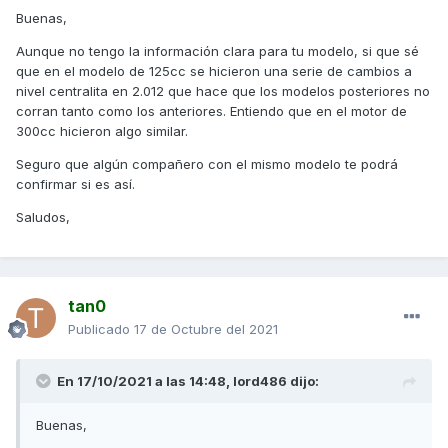
Esta de ahora me le cuesta coger los 140kmh estando toda
Buenas,
de serie y llegar a los 7.000 o 7.200 rpm
Aunque no tengo la información clara para tu modelo, si que sé
Tiene todo hecho Correa aceite filtros y le e cambiado el
que en el modelo de 125cc se hicieron una serie de cambios a
embrague y le e puesto tanto embrague como variador
nivel centralita en 2.012 que hace que los modelos posteriores no
malossi y la cosa a empeorado como suele pasar coge
corran tanto como los anteriores. Entiendo que en el motor de
menos punta pero esque ahora le cuesta más coger los
300cc hicieron algo similar.
140kmh y le cuesta más llegar a las 7.000 rpm cuando viene
Seguro que algún compañero con el mismo modelo te podrá
un repechoncillo de nada baja a 130 y 6500rpm no sé es
confirmar si es así.
cómo que la fuerza la pierde el sonido y la fuerza es
estupenda es raroy lo más raro es que al cambiar el
Saludos,
variador por el malossi y 18gr no noto como en la antigua
cuando se lo puse la moto parecía que iba a reventar en
esta apenas noto la diferencia del de serie al malossi es
poco como para no pagar por cambiarlo la verdad
tan0
Publicado
17 de Octubre del 2021
Ahora las preguntas
En 17/10/2021 a las 14:48,
lord486
dijo:
Tanto a cambiado el modelo ABS con respecto a las de
antes del 2011?
Buenas,
Corre menos ?