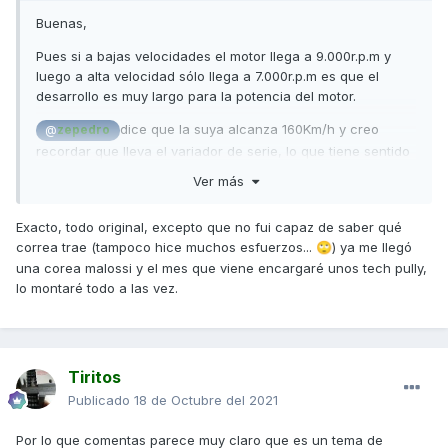
Buenas,
Pues si a bajas velocidades el motor llega a 9.000r.p.m y
luego a alta velocidad sólo llega a 7.000r.p.m es que el
desarrollo es muy largo para la potencia del motor.
dice que la suya alcanza 160Km/h y creo
@
zepedro
recordar que lleva el variador de serie, lo que tiene sentido
porque los variadores racing mejoran las aceleraciones
Ver más
pero suelen sacrificar algo la velocidad máxima.
Saludos,
Exacto, todo original, excepto que no fui capaz de saber qué
correa trae (tampoco hice muchos esfuerzos...
) ya me llegó
🙄
una corea malossi y el mes que viene encargaré unos tech pully,
lo montaré todo a las vez.
Tiritos
Publicado
18 de Octubre del 2021
Por lo que comentas parece muy claro que es un tema de