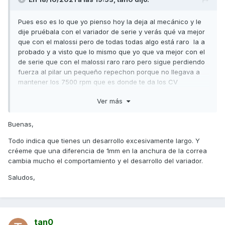
Pues eso es lo que yo pienso hoy la deja al mecánico y le
dije pruébala con el variador de serie y verás qué va mejor
que con el malossi pero de todas todas algo está raro la a
probado y a visto que lo mismo que yo que va mejor con el
de serie que con el malossi raro raro pero sigue perdiendo
fuerza al pilar un pequeño repechon porque no llegava a
mantener los 7500 rpm que es donde te da los CV
(velocidad ) no pasaba de 7000rpm como si tuviera un
Ver más
desarrollo muy largo y en pendientes le perdiera fuerza
Pues al probarla a puesto el variador original y cambiado
Buenas,
los rodillos por unos de 14gr y ahora la llega a los 7500rpm
145 y con poca cuesta abajo coge los 8000 150kmh más o
Todo indica que tienes un desarrollo excesivamente largo. Y
menos total que se nota el cambio bastante a mejor pero
créeme que una diferencia de 1mm en la anchura de la correa
por lo que e leído la moto debería ir asin con los rodillos de
cambia mucho el comportamiento y el desarrollo del variador.
15'5gr que trae de serie osea que algo raro le pasa y no
Saludos,
queda más que que sea la correa le e dicho pero me a
dicho que es imposible haber que en este foro se comenta
mucho lo de la anchura que la moto cambia mucho según
lo ancha que sea la correa le e pedido que la midiera pero
al final me parece que ni el se acordado de decírmelo ni yo
tan0