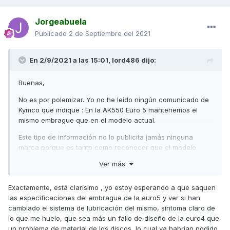
Jorgeabuela
Publicado
2 de Septiembre del 2021
En 2/9/2021 a las 15:01,
lord486
dijo:
Buenas,
No es por polemizar. Yo no he leído ningún comunicado de
Kymco que indique : En la AK550 Euro 5 mantenemos el
mismo embrague que en el modelo actual.
Este tipo de información no lo publicita jamás ninguna
marca porque es tanto como reconocer que el modelo
anterior tenía un fallo de diseño. Todas las notas de prensa
Ver más
se limitan a esbozar mejoras que a cualquier profano le
parezca un gran aporte aunque toda la competencia lleve
Exactamente, está clarísimo , yo estoy esperando a que saquen
años montándolo. Por ejemplo la horquilla invertida y los
las especificaciones del embrague de la euro5 y ver si han
discos delanteros dobles de anclaje radial en las nuevas
cambiado el sistema de lubricación del mismo, síntoma claro de
Honda CB500.
lo que me huelo, que sea más un fallo de diseño de la euro4 que
En la época que trabajé en marketing de producto, una
un problema de material de los discos, lo cual ya habrían podido