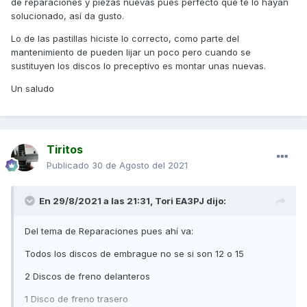
de reparaciones y piezas nuevas pues perfecto que te lo hayan
Reparacion instalación electrica freno de mano
solucionado, así da gusto.
Cambio aceite motor
Lo de las pastillas hiciste lo correcto, como parte del
mantenimiento de pueden lijar un poco pero cuando se
Cambio filtro aceite
sustituyen los discos lo preceptivo es montar unas nuevas.
Engrase caballete central
Un saludo
Cambio 2 mandos más centralita
Los 2 embellecedores de la cúpula frontal
Esto se lo han echo en 1 día y todo en garantia excepto las
Tiritos
pastillas que fue dicision mía cambiarlas las de delante
Publicado
30 de Agosto del 2021
estaban cristalizadas al 50% y las traseras tenían un 20%
de vida
En 29/8/2021 a las 21:31,
Tori EA3PJ
dijo:
Me querían quitar la parte cristalizada de las delanteras y
pensé mejor nuevas igual que los discos y a ver que pasa,
Del tema de Reparaciones pues ahí va:
los discos montados llevan más taladros para que
refrigeren más.
Todos los discos de embrague no se si son 12 o 15
KM de moto 12000
2 Discos de freno delanteros
1 Disco de freno trasero