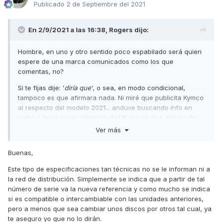
Publicado
2 de Septiembre del 2021
En 2/9/2021 a las 16:38,
Rogers
dijo:
Hombre, en uno y otro sentido poco espabilado será quien
espere de una marca comunicados como los que
comentas, no?
Si te fijas dije: '
diría que
', o sea, en modo condicional,
tampoco es que afirmara nada.
Ni miré que publicita Kymco
al respecto del modelo 2021... anduve buscando
info en
webs y foros especializados de UK y creo que alguno de
USA y de lo que hablaban es de los pequeños cambios que
Ver más
indiqué por lo que me hizo sospechar que no hay
variaciones en cuanto al conjunto embrague.
Buenas,
Un saludo
Este tipo de especificaciones tan técnicas no se le informan ni a
la red de distribución. Simplemente se indica que a partir de tal
número de serie va la nueva referencia y como mucho se indica
si es compatible o intercambiable con las unidades anteriores,
pero a menos que sea cambiar unos discos por otros tal cual, ya
te aseguro yo que no lo dirán.