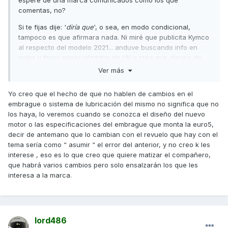
espere de una marca comunicados como los que
comentas, no?
Si te fijas dije: '
diría que
', o sea, en modo condicional,
tampoco es que afirmara nada.
Ni miré que publicita Kymco
al respecto del modelo 2021... anduve buscando
info en
webs y foros especializados de UK y creo que alguno de
USA y de lo que hablaban es de los pequeños cambios que
Ver más
indiqué por lo que me hizo sospechar que no hay
variaciones en cuanto al conjunto embrague.
Yo creo que el hecho de que no hablen de cambios en el
embrague o sistema de lubricación del mismo no significa que no
Un saludo
los haya, lo veremos cuando se conozca el diseño del nuevo
motor o las especificaciones del embrague que monta la euro5,
decir de antemano que lo cambian con el revuelo que hay con el
tema sería como “ asumir “ el error del anterior, y no creo k les
interese , eso es lo que creo que quiere matizar el compañero,
que habrá varios cambios pero solo ensalzarán los que les
interesa a la marca.
lord486