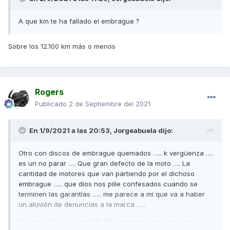
A que km te ha fallado el embrague ?
Sobre los 12.100 km más o menos
Rogers
Publicado
2 de Septiembre del 2021
En 1/9/2021 a las 20:53,
Jorgeabuela
dijo:
Otro con discos de embrague quemados ….. k vergüenza ….
es un no parar …. Que gran defecto de la moto …. La
cantidad de motores que van partiendo por el dichoso
embrague ….. que dios nos pille confesados cuando se
terminen las garantías ….. me parece a mi que va a haber
un aluvión de denuncias a la marca …..
De que año es la tuya ??? Por hacerme una idea si es de