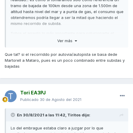
pensé mejor nuevas igual que los discos y a ver que pasa,
tramo de bajada de 100km desde una zona de 1.500m de
los discos montados llevan más taladros para que
altitud hasta nivel del mar y a punta de gas, el consumo que
refrigeren más.
obtendremos podría llegar a ser la mitad que haciendo el
KM de moto 12000
mismo recorrido de subida.
Sobre el arreglo lo más importante para solucionarte el
problema eran los discos de embrague + el cambio de
Ver más
lubricante y el resto de reparaciones y piezas nuevas pues
perfecto que te lo hayan solucionado, así da gusto.
Que tal? si el recorriddo por autovia/autopista se basa dede
Martorell a Mataro, pues es un poco combinado entre subidas y
Lo de las pastillas hiciste lo correcto, como parte del
bajadas
mantenimiento de pueden lijar un poco pero cuando se
sustituyen los discos lo preceptivo es montar unas nuevas.
Un saludo
Tori EA3PJ
Publicado
30 de Agosto del 2021
En 30/8/2021 a las 11:42,
Tiritos
dijo:
Lo del embrague estaba claro a juzgar por lo que