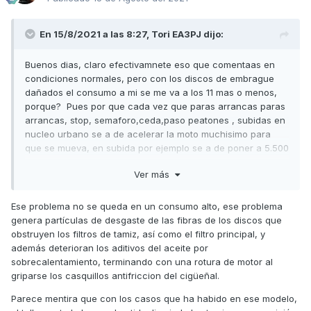
En 15/8/2021 a las 8:27,
Tori EA3PJ
dijo:
Buenos dias, claro efectivamnete eso que comentaas en
condiciones normales, pero con los discos de embrague
dañados el consumo a mi se me va a los 11 mas o menos,
porque? Pues por que cada vez que paras arrancas paras
arrancas, stop, semaforo,ceda,paso peatones , subidas en
nucleo urbano se a de acelerar la moto muchisimo para
que se mueva, en subida por ejemplo se a de poner a 5.500
r.p.m para que suba eso implica una aceleracion bastante
Ver más
brutal con lo cual el consumo se dispara por no estar
correctamente el sistema de embrague ,lo que hace es
patinar y no engrana como es debido.
Ese problema no se queda en un consumo alto, ese problema
genera partículas de desgaste de las fibras de los discos que
obstruyen los filtros de tamiz, así como el filtro principal, y
además deterioran los aditivos del aceite por
sobrecalentamiento, terminando con una rotura de motor al
griparse los casquillos antifriccion del cigüeñal.
Parece mentira que con los casos que ha habido en ese modelo,