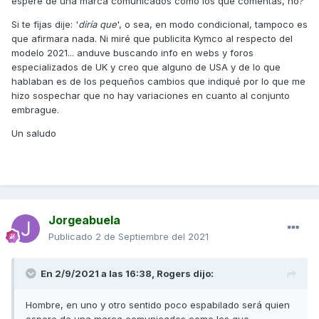
espere de una marca comunicados como los que comentas, no?
discos delanteros dobles de anclaje radial en las nuevas
Honda CB500.
Si te fijas dije: '
diría que
', o sea, en modo condicional, tampoco es
que afirmara nada.
Ni miré que publicita Kymco al respecto del
En la época que trabajé en marketing de producto, una
modelo 2021... anduve buscando
info en webs y foros
parte importante de mi trabajo era decidir qué se decía y
especializados de UK y creo que alguno de USA y de lo que
como se decía sobre novedades y mejoras técnicas que
hablaban es de los pequeños cambios que indiqué por lo que me
incluir en los nuevos lanzamientos...
hizo sospechar que no hay variaciones en cuanto al conjunto
Saludos,
embrague.
Un saludo
Jorgeabuela
Publicado
2 de Septiembre del 2021
En 2/9/2021 a las 16:38,
Rogers
dijo:
Hombre, en uno y otro sentido poco espabilado será quien