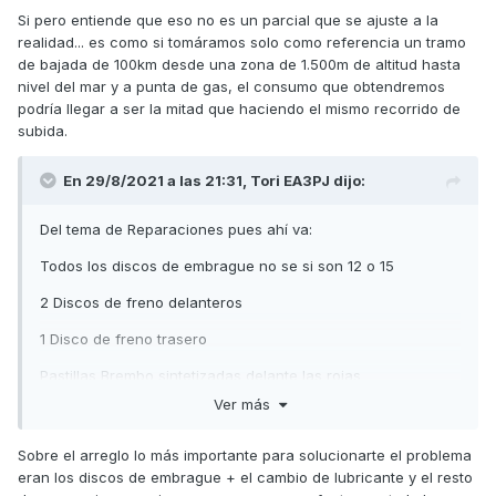
Si pero entiende que eso no es un parcial que se ajuste a la
realidad... es como si tomáramos solo como referencia un tramo
de bajada de 100km desde una zona de 1.500m de altitud hasta
nivel del mar y a punta de gas, el consumo que obtendremos
podría llegar a ser la mitad que haciendo el mismo recorrido de
subida.
En 29/8/2021 a las 21:31,
Tori EA3PJ
dijo:
Del tema de Reparaciones pues ahí va:
Todos los discos de embrague no se si son 12 o 15
2 Discos de freno delanteros
1 Disco de freno trasero
Pastillas Brembo sintetizadas delante las rojas
Ver más
Pastillas de Freno Traseras unas doradas no recuerdo la
marca
Sobre el arreglo lo más importante para solucionarte el problema
Puños calefactables nuevos cambiados por desgaste
eran los discos de embrague + el cambio de lubricante y el resto