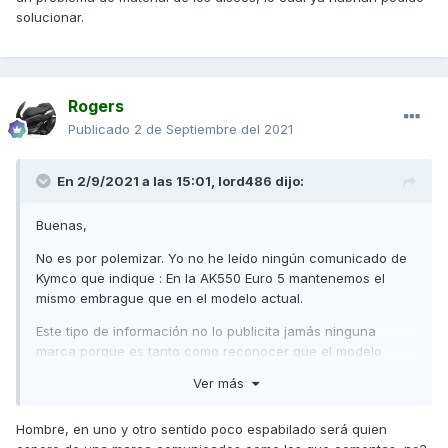
parte importante de mi trabajo era decidir qué se decía y
solucionar.
como se decía sobre novedades y mejoras técnicas que
incluir en los nuevos lanzamientos...
Saludos,
Rogers
Publicado
2 de Septiembre del 2021
En 2/9/2021 a las 15:01,
lord486
dijo:
Buenas,
No es por polemizar. Yo no he leído ningún comunicado de
Kymco que indique : En la AK550 Euro 5 mantenemos el
mismo embrague que en el modelo actual.
Este tipo de información no lo publicita jamás ninguna
marca porque es tanto como reconocer que el modelo
anterior tenía un fallo de diseño. Todas las notas de prensa
Ver más
se limitan a esbozar mejoras que a cualquier profano le
parezca un gran aporte aunque toda la competencia lleve
Hombre, en uno y otro sentido poco espabilado será quien
años montándolo. Por ejemplo la horquilla invertida y los