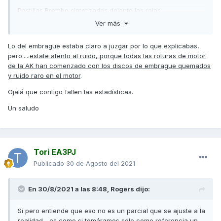
Pastillas Brembo sintetizadas delante las rojas
Ver más
Pastillas de Freno Traseras unas doradas no recuerdo la
marca
Lo del embrague estaba claro a juzgar por lo que explicabas,
Puños calefactables nuevos cambiados por desgaste
pero.....
estate atento al ruido, porque todas las roturas de motor
de la AK han comenzado con los discos de embrague quemados
Reparacion instalación electrica freno de mano
y ruido raro en el motor
.
Cambio aceite motor
Ojalá que contigo fallen las estadísticas.
Cambio filtro aceite
Un saludo
Engrase caballete central
Cambio 2 mandos más centralita
Los 2 embellecedores de la cúpula frontal
Tori EA3PJ
Publicado
30 de Agosto del 2021
Esto se lo han echo en 1 día y todo en garantia excepto las
pastillas que fue dicision mía cambiarlas las de delante
estaban cristalizadas al 50% y las traseras tenían un 20%
En 30/8/2021 a las 8:48,
Rogers
dijo:
de vida
Si pero entiende que eso no es un parcial que se ajuste a la
Me querían quitar la parte cristalizada de las delanteras y
realidad... es como si tomáramos solo como referencia un