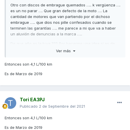
Otro con discos de embrague quemados ….. k vergüenza ….
es un no parar …. Que gran defecto de la moto …. La
cantidad de motores que van partiendo por el dichoso
embrague ….. que dios nos pille confesados cuando se
terminen las garantías ….. me parece a mi que va a haber
un aluvión de denuncias a la marca …..
De que año es la tuya ??? Por hacerme una idea si es de
las últimas ( 2.020 o así ) o anterior como la mía que partió
Ver más
el motor por el embrague justo también con 12.500km
Entonces son 4,1 L/100 km
Lo que comentas del consumo, está claro que subió por
patinar el embrague pero de todas formas la AK marca
Es de Marzo de 2019
siembre sobre medio litro de menos al consumo real (
comprobado cada vez que la lleno) , yendo lento si puedes
sacarle esos consumos que comentas tan bajos pero
súmale 0,5l al marcador para saber el consumo real
Tori EA3PJ
Publicado
2 de Septiembre del 2021
Entonces son 4,1 L/100 km
Es de Marzo de
2019