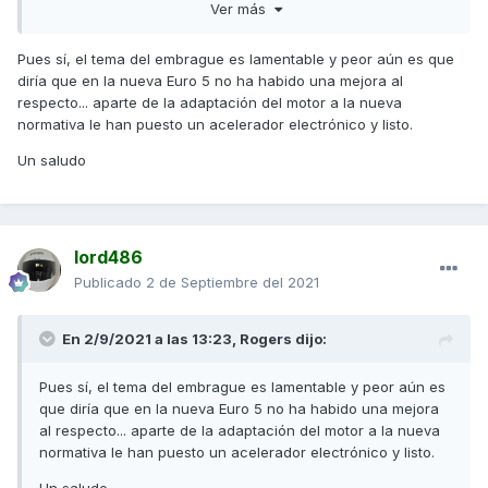
las últimas ( 2.020 o así ) o anterior como la mía que partió
Ver más
el motor por el embrague justo también con 12.500km
Pues sí, el tema del embrague es lamentable y peor aún es que
Lo que comentas del consumo, está claro que subió por
diría que en la nueva Euro 5 no ha habido una mejora al
patinar el embrague pero de todas formas la AK marca
respecto... aparte de la adaptación del motor a la nueva
siembre sobre medio litro de menos al consumo real (
normativa le han puesto un acelerador electrónico y listo.
comprobado cada vez que la lleno) , yendo lento si puedes
sacarle esos consumos que comentas tan bajos pero
Un saludo
súmale 0,5l al marcador para saber el consumo real
lord486
Publicado
2 de Septiembre del 2021
En 2/9/2021 a las 13:23,
Rogers
dijo:
Pues sí, el tema del embrague es lamentable y peor aún es
que diría que en la nueva Euro 5 no ha habido una mejora
al respecto... aparte de la adaptación del motor a la nueva
normativa le han puesto un acelerador electrónico y listo.