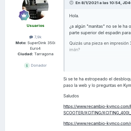
En 8/1/2021 a las 10:54,
JD4
Hola.
Usuarios
¿a algún "manitas" no se le ha 
parte superior del espadin para 
7,9k
Moto:
SuperDink 350i
Quizás una pieza en impresión 3d
Euro4
imán?
Ciudad:
Tarragona
Pensaba en la original, pero d
Donador
30.86+iiva+7 transporte (en Ma
No se, no se, no se si darle unos 
Si se te ha estropeado el desbloq
paso la web y lo preguntas en Kym
¿Qué opinan?
Saludos
Aunque no descarto la opción de
https://www.recambio-kymco.com/
Gracias
SCOOTER/XCITING/XCITING_400I_
https://www.recambio-kymco.com