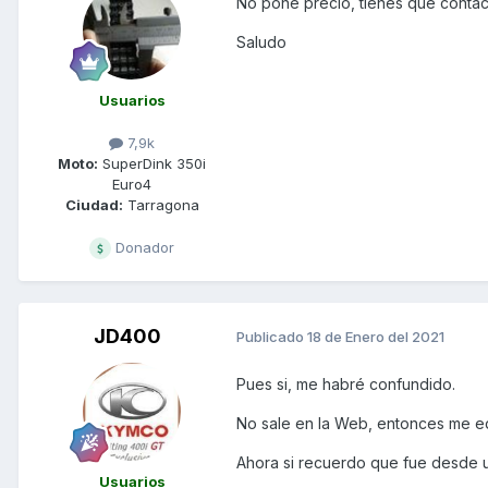
No pone precio, tienes que contact
Saludo
Usuarios
7,9k
Moto:
SuperDink 350i
Euro4
Ciudad:
Tarragona
Donador
JD400
Publicado
18 de Enero del 2021
Pues si, me habré confundido.
No sale en la Web, entonces me e
Ahora si recuerdo que fue desde u
Usuarios