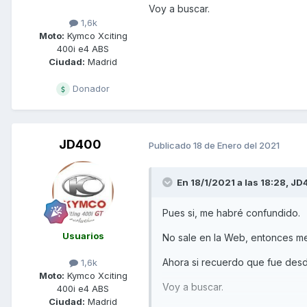
Voy a buscar.
1,6k
Moto:
Kymco Xciting
400i e4 ABS
Ciudad:
Madrid
Donador
JD400
Publicado
18 de Enero del 2021
En 18/1/2021 a las 18:28,
JD
Pues si, me habré confundido.
Usuarios
No sale en la Web, entonces m
Ahora si recuerdo que fue desd
1,6k
Moto:
Kymco Xciting
Voy a buscar.
400i e4 ABS
Ciudad:
Madrid