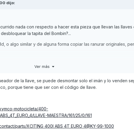
00
dijo:
ocurrido nada con respecto a hacer esta pieza que llevan las llaves 
desbloquear la tapita del Bombin?...
, o algo similar y de alguna forma copiar las ranurar originales, per
espués de conseguir respuesta en un concesionario me pidieron
Ver más
drid) o sea casi 45 Euro, me parece excesivo.
martillazos (es un decir) a la tapita y eliminarla.
ueador de la llave, se puede desmontar solo el imán y lo venden se
co, porque tiene que ser con el código de llave.
 "eliminar" la tapita, pero...¿Cómo seria?
kymco-motocicleta/400-
ABS_4T_EURO_4/LLAVE-MAESTRA/161/25/0/161
/contact/parts/XCITING 400I ABS 4T EURO 4@KY-99-1000