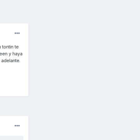
 tontin te
peen y haya
 adelante.