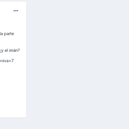
la parte
¿y el imán?
+iiva+7