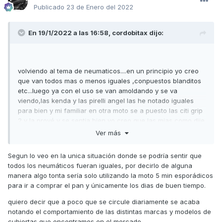
Publicado
23 de Enero del 2022
En 19/1/2022 a las 16:58,
cordobitax
dijo:
volviendo al tema de neumaticos....en un principio yo creo
que van todos mas o menos iguales ,conpuestos blanditos
etc...luego ya con el uso se van amoldando y se va
viendo,las kenda y las pirelli angel las he notado iguales
para bien y mi familiar en otra moto se a puesto las citi grip
2 y la prové y se sentia bien,yo creo que las mias como dije
estan cristalizadas y gastadas porque no me siento nada
Ver más
seguro pero en otra moto con los mismos neumaticos
nuevos si.
Segun lo veo en la unica situación donde se podría sentir que
todos los neumáticos fueran iguales, por decirlo de alguna
manera algo tonta sería solo utilizando la moto 5 min esporádicos
para ir a comprar el pan y únicamente los dias de buen tiempo.
quiero decir que a poco que se circule diariamente se acaba
notando el comportamiento de las distintas marcas y modelos de
cubiertas que encontramos en el mercado.