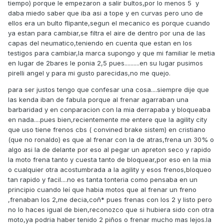
tiempo) porque le empezaron a salir bultos,por lo menos 5 y
daba miedo saber que iba asi a tope y en curvas pero uno de
ellos era un bulto flipante,segun el mecanico es porque cuando
ya estan para cambiar,se filtra el aire de dentro por una de las
capas del neumatico,teniendo en cuenta que estan en los
testigos para cambiar,la marca supongo y que mi familiar le metia
en lugar de 2bares le ponia 2,5 pues..........en su lugar pusimos
pirelli angel y para mi gusto parecidas,no me quejo.
para ser justos tengo que confesar una cosa....siempre dije que
las kenda iban de fabula porque al frenar agarraban una
barbaridad y en conparacion con la mia derrapaba y bloqueaba
en nada....pues bien,recientemente me entere que la agility city
que uso tiene frenos cbs ( convined brake sistem) en cristiano
(que no ronaldo) es que al frenar con la de atras,frena un 30% o
algo asi la de delante por eso al pegar un apreton seco y rapido
la moto frena tanto y cuesta tanto de bloquear,por eso en la mia
o cualquier otra acostumbrada a la agility y esos frenos,bloqueo
tan rapido y facil....no es tanta tonteria como pensaba en un
principio cuando leí que habia motos que al frenar un freno
,frenaban los 2,me decia,coñ* pues frenas con los 2 y listo pero
no lo haces igual de bien,reconozco que si hubiera sido con otra
moto,ya podria haber tenido 2 piños o frenar mucho mas lejos.la