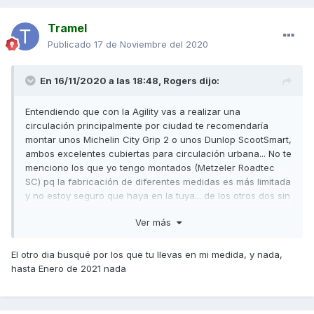
Tramel
Publicado
17 de Noviembre del 2020
En 16/11/2020 a las 18:48,
Rogers
dijo:
Entendiendo que con la Agility vas a realizar una
circulación principalmente por ciudad te recomendaría
montar unos Michelin City Grip 2 o unos Dunlop ScootSmart,
ambos excelentes cubiertas para circulación urbana... No te
menciono los que yo tengo montados (Metzeler Roadtec
SC) pq la fabricación de diferentes medidas es más limitada
y no estoy seguro que haya en la tuya... de los otros dos sin
problema alguno.
Ver más
Un saludo
El otro dia busqué por los que tu llevas en mi medida, y nada,
hasta Enero de 2021 nada