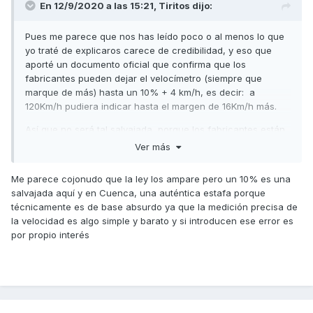
En 12/9/2020 a las 15:21,
Tiritos
dijo:
Pues me parece que nos has leído poco o al menos lo que
yo traté de explicaros carece de credibilidad, y eso que
aporté un documento oficial que confirma que los
fabricantes pueden dejar el velocímetro (siempre que
marque de más) hasta un 10% + 4 km/h, es decir: a
120Km/h pudiera indicar hasta el margen de 16Km/h más.
Así que no será tal salvajada, porque los fabricantes están
obligados por ley en Europa a que el velocímetro indique
Ver más
cifras de más.
Me parece cojonudo que la ley los ampare pero un 10% es una
Un saludo
salvajada aquí y en Cuenca, una auténtica estafa porque
técnicamente es de base absurdo ya que la medición precisa de
la velocidad es algo simple y barato y si introducen ese error es
por propio interés