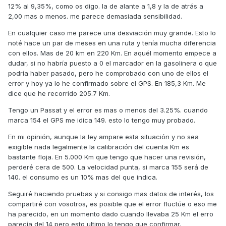
12% al 9,35%, como os digo. la de alante a 1,8 y la de atrás a
2,00 mas o menos. me parece demasiada sensibilidad.
En cualquier caso me parece una desviación muy grande. Esto lo
noté hace un par de meses en una ruta y tenía mucha diferencia
con ellos. Mas de 20 km en 220 Km. En aquél momento empece a
dudar, si no habría puesto a 0 el marcador en la gasolinera o que
podría haber pasado, pero he comprobado con uno de ellos el
error y hoy ya lo he confirmado sobre el GPS. En 185,3 Km. Me
dice que he recorrido 205.7 Km.
Tengo un Passat y el error es mas o menos del 3.25%. cuando
marca 154 el GPS me idica 149. esto lo tengo muy probado.
En mi opinión, aunque la ley ampare esta situación y no sea
exigible nada legalmente la calibración del cuenta Km es
bastante floja. En 5.000 Km que tengo que hacer una revisión,
perderé cera de 500. La velocidad punta, si marca 155 será de
140. el consumo es un 10% mas del que indica.
Seguiré haciendo pruebas y si consigo mas datos de interés, los
compartiré con vosotros, es posible que el error fluctúe o eso me
ha parecido, en un momento dado cuando llevaba 25 Km el erro
parecía del 14 pero esto ultimo lo tengo que confirmar.