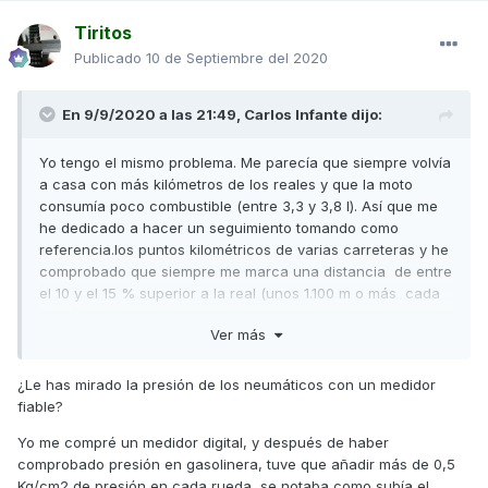
Tiritos
Publicado
10 de Septiembre del 2020
En 9/9/2020 a las 21:49,
Carlos Infante
dijo:
Yo tengo el mismo problema. Me parecía que siempre volvía
a casa con más kilómetros de los reales y que la moto
consumía poco combustible (entre 3,3 y 3,8 l). Así que me
he dedicado a hacer un seguimiento tomando como
referencia.los puntos kilométricos de varias carreteras y he
comprobado que siempre me marca una distancia de entre
el 10 y el 15 % superior a la real (unos 1.100 m o más cada
1.000) Esto supone dos problemas, el primero es que al
Ver más
vender la moto ésta marcará más kilómetros que los que
realmente ha rodado reduciendo así su valor de venta y la
segunda es que de cara a las revisiones y para que no
¿Le has mirado la presión de los neumáticos con un medidor
haya problemas con la garantía hay que llevarla al taller
fiable?
antes incluso de lo recomendado. Lo comentaré en la
Yo me compré un medidor digital, y después de haber
próxima revisión, veremos si kymco se hace cargo del
comprobado presión en gasolinera, tuve que añadir más de 0,5
problema. Por otra parte me parece exagerada la diferencia
Kg/cm2 de presión en cada rueda, se notaba como subía el