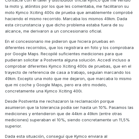
Contacté con el taller y distribuidor oficial Kymco que me vendió
la moto y, atónitos por los que les comentaba, me facilitaron su
moto Kymco Xciting 400s de prueba que amablemente comprobé
haciendo el mismo recorrido. Marcaba los mismos 49km. Dada
esta circunstancia y que dicho problema estaba fuera de su
alcance, me derivaron a un concesionario oficial.
En el concesionario me pidieron que hiciera pruebas en
diferentes recorridos, que los registrara en foto y los comprobara
por Google Maps. Recopilé suficientes mediciones para que
pudieran solicitar a Postventa alguna solución. Accedí incluso a
comprobar diferentes Kymco Xciting 400s de pruebas, que en el
trayecto de referencia de casa a trabajo, seguían marcando los
49km. Excepto una moto que me dejaron, que marcaba lo mismo
que mi coche y Google Maps, pero era otro modelo,
concretamente una Kymco Xciting 400i.
Desde Postventa me rechazaron la reclamación porque
asumieron que la tolerancia podía ser hasta un 10%. Pasamos las
mediciones y entendieron que de 44km a 49km (entre otras
mediciones) superaban el 10%, siendo concretamente un 11,5%
superior.
Dada esta situación, conseguí que Kymco enviara al