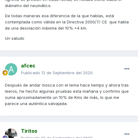
entre lo que marca el velocímetro y la velocidad que
diámetro del neumático.
registra el GPG. En mi caso a 110 de marcador llevo una
velocidad real según GPS de 98hm/h. La verdad es que
De todas maneras esa diferencia de la que hablas, está
esto último me da un poco igual pero lo anterior sí me
contemplada como válida en la Directiva 2000/7/ CE que habla
parece problemático.
de una desviación máxima del 10% +4 km.
Un saludo
afcec
Publicado
12 de Septiembre del 2020
Después de andar mosca con el tema hace tiempo y ahora tras
leeros, he hecho algunas pruebas esta mañana y confirmo que
suma aproximadamente un 10% de Kms de más, lo que me
parece una auténtica salvajada.
Tiritos