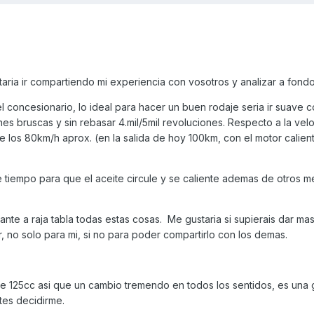
aria ir compartiendo mi experiencia con vosotros y analizar a fond
concesionario, lo ideal para hacer un buen rodaje seria ir suave c
es bruscas y sin rebasar 4.mil/5mil revoluciones. Respecto a la vel
 los 80km/h aprox. (en la salida de hoy 100km, con el motor calien
 tiempo para que el aceite circule y se caliente ademas de otros m
ante a raja tabla todas estas cosas. Me gustaria si supierais dar ma
, no solo para mi, si no para poder compartirlo con los demas.
 125cc asi que un cambio tremendo en todos los sentidos, es una
tes decidirme.