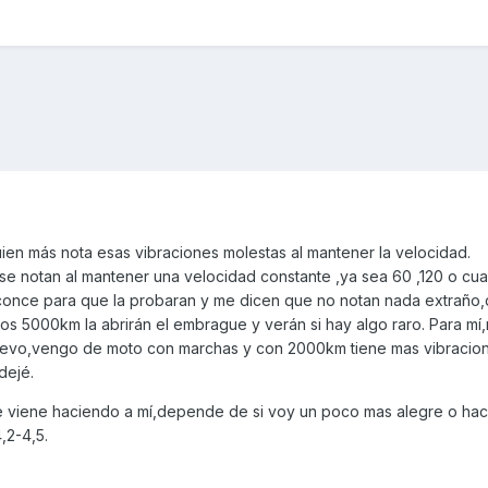
ien más nota esas vibraciones molestas al mantener la velocidad.
e notan al mantener una velocidad constante ,ya sea 60 ,120 o cual
conce para que la probaran y me dicen que no notan nada extraño,
 los 5000km la abrirán el embrague y verán si hay algo raro. Para mí
 llevo,vengo de moto con marchas y con 2000km tiene mas vibracio
dejé.
e viene haciendo a mí,depende de si voy un poco mas alegre o hac
,2-4,5.