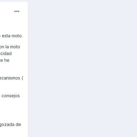
o esta moto.
on la moto
ocidad
te he
ecanismos (
s consejos
 gozada de