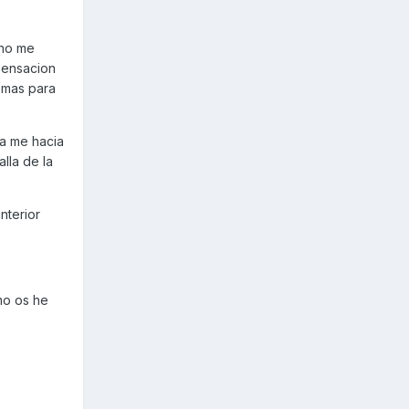
 no me
sensacion
 mas para
ra me hacia
lla de la
nterior
mo os he