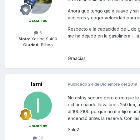
Ahora que tengo qie ir suave y si
aceleres y coger velocidad para s
Usuarios
Respecto a la capacidad de L de g
6
me ha dejado en la gasolinera + l
Moto:
Xciting S 400
Ciudad:
Bilbao
Graacias.
Ismi
Publicado
24 de Diciembre del 2019
No estoy seguro pero creo que le de
echar cuando lleva unos 250 km, an
al 100x100 porque no me fijo mucho
encendió antes la reserva. Con las
Usuarios
Salu2
32