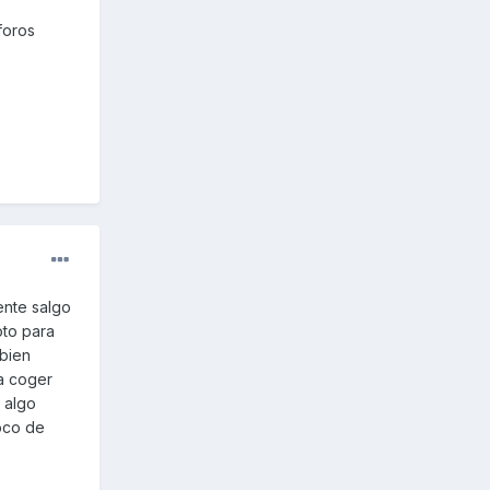
foros
ente salgo
oto para
 bien
a coger
 algo
oco de