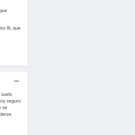
 que
los 9L que
l suelo
stoy seguro
y se
derse.