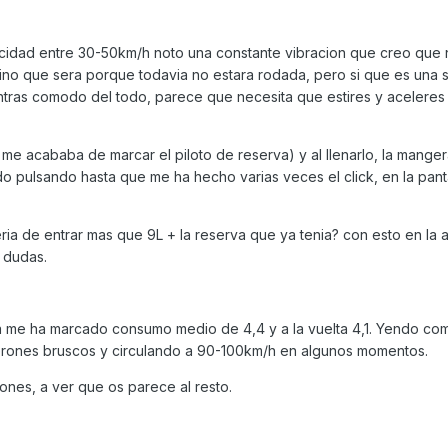
ocidad entre 30-50km/h noto una constante vibracion que creo que
no que sera porque todavia no estara rodada, pero si que es una 
ntras comodo del todo, parece que necesita que estires y aceleres
o me acababa de marcar el piloto de reserva) y al llenarlo, la mange
ido pulsando hasta que me ha hecho varias veces el click, en la panta
ria de entrar mas que 9L + la reserva que ya tenia? con esto en la a
 dudas.
da me ha marcado consumo medio de 4,4 y a la vuelta 4,1. Yendo co
elerones bruscos y circulando a 90-100km/h en algunos momentos.
nes, a ver que os parece al resto.