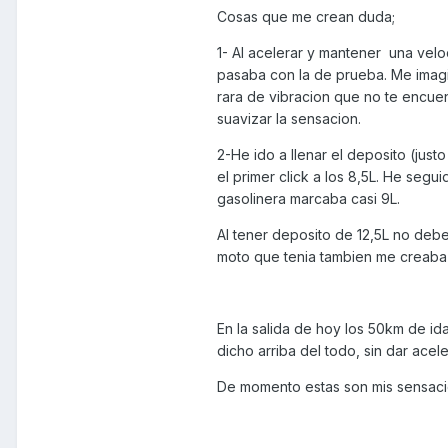
Cosas que me crean duda;
1- Al acelerar y mantener una vel
pasaba con la de prueba. Me imagi
rara de vibracion que no te encue
suavizar la sensacion.
2-He ido a llenar el deposito (just
el primer click a los 8,5L. He segu
gasolinera marcaba casi 9L.
Al tener deposito de 12,5L no debe
moto que tenia tambien me creaba
En la salida de hoy los 50km de i
dicho arriba del todo, sin dar ac
De momento estas son mis sensacio