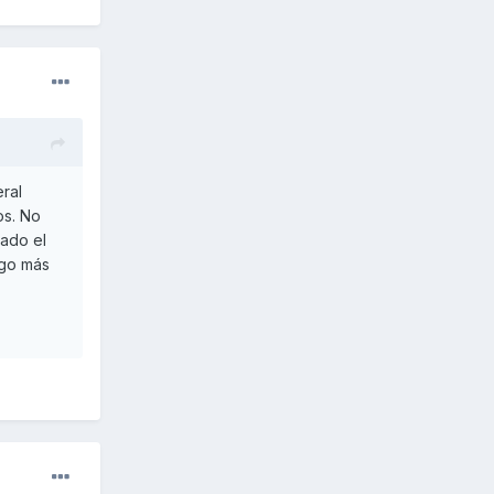
eral
os. No
tado el
lgo más