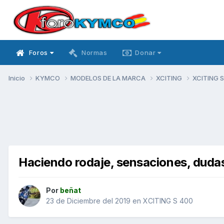
Foros
Normas
Donar
Inicio
KYMCO
MODELOS DE LA MARCA
XCITING
XCITING 
Haciendo rodaje, sensaciones, dudas
Por
beñat
23 de Diciembre del 2019
en
XCITING S 400