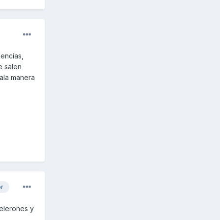
lencias,
e salen
mala manera
or
celerones y