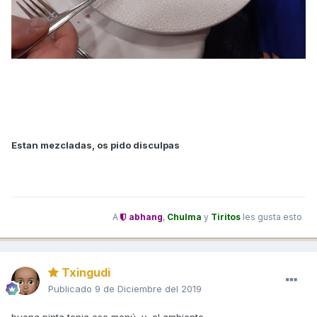
Estan mezcladas, os pido disculpas
A
abhang
,
Chulma
y
Tiritos
les gusta esto
Txingudi
Publicado
9 de Diciembre del 2019
buena pinta tenia ese menú y el ambiente ...