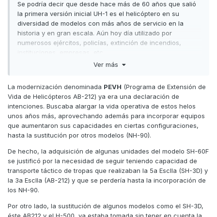
Se podría decir que desde hace más de 60 años que salió
la primera versión inicial UH-1 es el helicóptero en su
diversidad de modelos con más años de servicio en la
historia y en gran escala. Aún hoy día utilizado por
numerosos ejércitos, policías, extinción de incendios,
instituciones, empresas, etc...
Ver más
Me ha parecido rara la noticia de su jubilación puesto que a
estos aparatos les hicieron una profunda actualización que
La modernización denominada
PEVH
(Programa de Extensión de
empezó en el 2016. Deduzco que ante la imposibilidad de
Vida de Helicópteros AB-212) ya era una declaración de
no poder asumir la sustitución de los Harrier por algún F-35
intenciones. Buscaba alargar la vida operativa de estos helos
(inasumible coste presupuestario) el Ministerio de Defensa
unos años más, aprovechando además para incorporar equipos
opta por dotar al ala embarcada de la Armada con
que aumentaron sus capacidades en ciertas configuraciones,
helicópteros de última generación para la guerra naval,
hasta la sustitución por otros modelos (NH-90).
además de los Sikorsky MH-60R, están ya en proceso de
formación las nuevas escuadrillas de modelos Airbus H135
De hecho, la adquisición de algunas unidades del modelo SH-60F
y NH90.
se justificó por la necesidad de seguir teniendo capacidad de
transporte táctico de tropas que realizaban la 5a Esclla (SH-3D) y
la 3a Esclla (AB-212) y que se perdería hasta la incorporación de
los NH-90.
Por otro lado, la sustitución de algunos modelos como el SH-3D,
éste AB212 y el H-500, ya estaba tomada sin tener en cuenta la