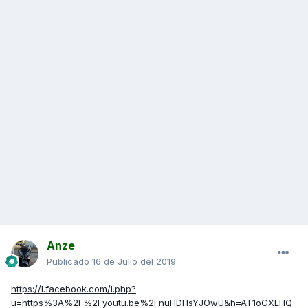
Anze
Publicado
16 de Julio del 2019
https://l.facebook.com/l.php?
u=https%3A%2F%2Fyoutu.be%2FnuHDHsYJOwU&h=AT1oGXLHQ