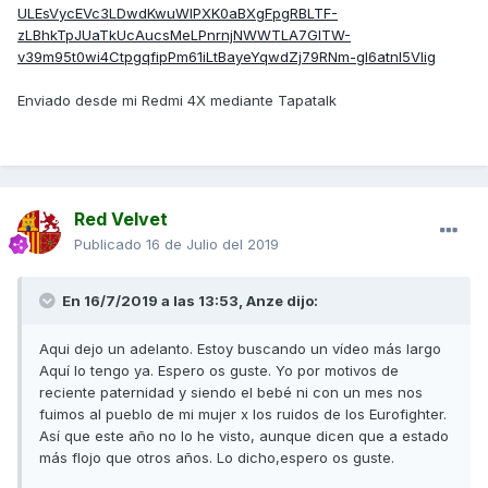
ULEsVycEVc3LDwdKwuWlPXK0aBXgFpgRBLTF-
zLBhkTpJUaTkUcAucsMeLPnrnjNWWTLA7GITW-
v39m95t0wi4CtpgqfipPm61iLtBayeYqwdZj79RNm-gl6atnI5Vlig
Enviado desde mi Redmi 4X mediante Tapatalk
Red Velvet
Publicado
16 de Julio del 2019
En 16/7/2019 a las 13:53,
Anze
dijo:
Aqui dejo un adelanto. Estoy buscando un vídeo más largo
Aquí lo tengo ya. Espero os guste. Yo por motivos de
reciente paternidad y siendo el bebé ni con un mes nos
fuimos al pueblo de mi mujer x los ruidos de los Eurofighter.
Así que este año no lo he visto, aunque dicen que a estado
más flojo que otros años. Lo dicho,espero os guste.