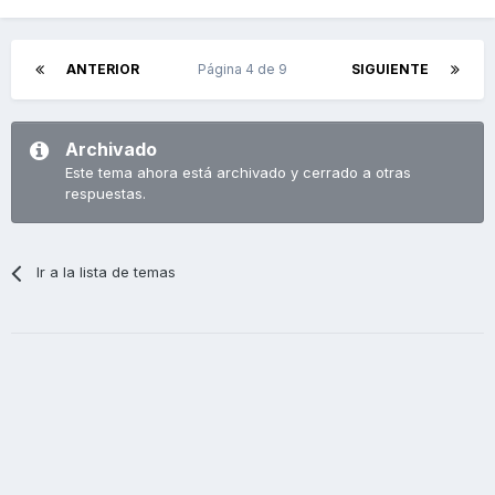
ANTERIOR
Página 4 de 9
SIGUIENTE
De vez en cuando, ya iré subiendo vídeos de YouTube
Archivado
relacionados con el tema. Es una temática que no para de
Este tema ahora está archivado y cerrado a otras
evolucionar y siempre para dar respuesta a un instinto muy
respuestas.
primitivo en el ser humano: el de querer volar.
Saludos y perdonad por el tostón.
Ir a la lista de temas