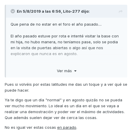
En 5/8/2019 a las 6:56,
Lito-277
dijo:
Que pena de no estar en el foro el año pasado....
El año pasado estuve por rota e intenté visitar la base con
mi hija, no hubo manera, no teníamos pase, solo se podia
en la visita de puertas abiertas o algo así que nos
explicaron que nunca es en agosto.
Fue una verdadera pena no conocer a nadie para visitarla,
Ver más
al final con conformamos con ver los barcos desde la playa
y algunos cazas despegar, paracaidistas entrenando etc,
pero todo esto desde la distancia.
Pues si volvéis por estas latitudes me das un toque y a ver qué se
puede hacer.
Ya te digo que un día "normal" y en agosto quizás no se pueda
ver mucho movimiento. Lo ideal es un día en el que se vaya a
Enviado desde mi RNE-L21 mediante Tapatalk
realizar una demostración y poder ver el máximo de actividades.
Que además suelen dejar ver de cerca las cosas.
No es igual ver estas cosas
en parado
.