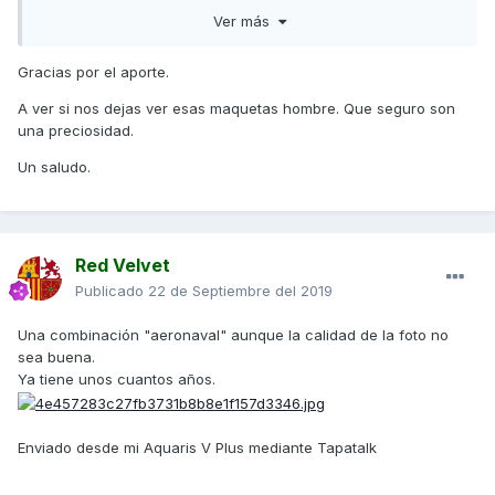
Poseo también una enciclopedia de la aviación que tiene ya
Ver más
unos 25 años.
Como aficionado a la aviación, hace más o menos un año
Gracias por el aporte.
que estoy suscrito a un canal de YouTube llamado:
A ver si nos dejas ver esas maquetas hombre. Que seguro son
Mauricio Pc. En él se exponen accidentes o incidentes
una preciosidad.
ocurridos realmente en la aviación comercial. Con multitud
Un saludo.
de detalles y con una simulación realizada por ordenador.
Exponiendo datos de cada uno de ellos.
Hay muchos vídeos, mas de cien y casi 200.000 suscritos.
Lo recomiendo a cualquier persona interesada por el tema.
Red Velvet
Seguro que algún forero conoce el canal, aquí dejo un
Publicado
22 de Septiembre del 2019
vídeo al azar, para ver si alguien “se engancha”.
Una combinación "aeronaval" aunque la calidad de la foto no
sea buena.
Ya tiene unos cuantos años.
Enviado desde mi Aquaris V Plus mediante Tapatalk