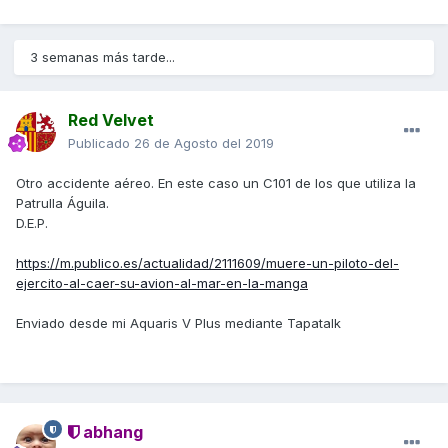
3 semanas más tarde...
Red Velvet
Publicado
26 de Agosto del 2019
Otro accidente aéreo. En este caso un C101 de los que utiliza la
Patrulla Águila.
D.E.P.
https://m.publico.es/actualidad/2111609/muere-un-piloto-del-
ejercito-al-caer-su-avion-al-mar-en-la-manga
Enviado desde mi Aquaris V Plus mediante Tapatalk
abhang