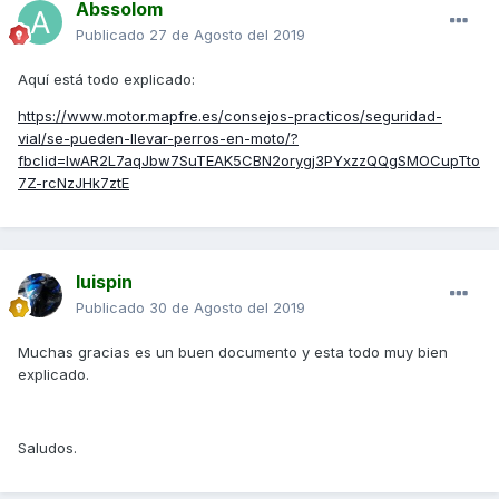
Abssolom
Publicado
27 de Agosto del 2019
Aquí está todo explicado:
https://www.motor.mapfre.es/consejos-practicos/seguridad-
vial/se-pueden-llevar-perros-en-moto/?
fbclid=IwAR2L7aqJbw7SuTEAK5CBN2orygj3PYxzzQQgSMOCupTto
7Z-rcNzJHk7ztE
luispin
Publicado
30 de Agosto del 2019
Muchas gracias es un buen documento y esta todo muy bien
explicado.
Saludos.