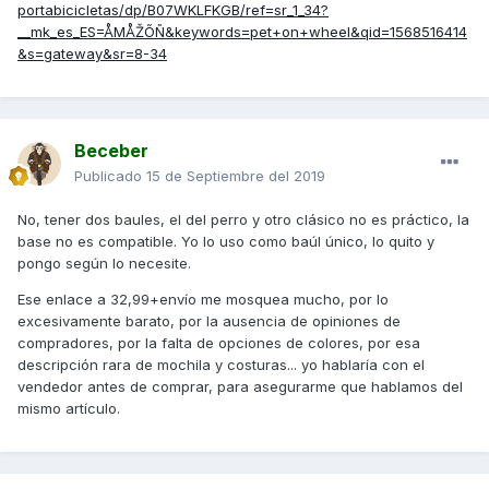
portabicicletas/dp/B07WKLFKGB/ref=sr_1_34?
__mk_es_ES=ÅMÅŽÕÑ&keywords=pet+on+wheel&qid=1568516414
&s=gateway&sr=8-34
Beceber
Publicado
15 de Septiembre del 2019
No, tener dos baules, el del perro y otro clásico no es práctico, la
base no es compatible. Yo lo uso como baúl único, lo quito y
pongo según lo necesite.
Ese enlace a 32,99+envío me mosquea mucho, por lo
excesivamente barato, por la ausencia de opiniones de
compradores, por la falta de opciones de colores, por esa
descripción rara de mochila y costuras... yo hablaría con el
vendedor antes de comprar, para asegurarme que hablamos del
mismo artículo.