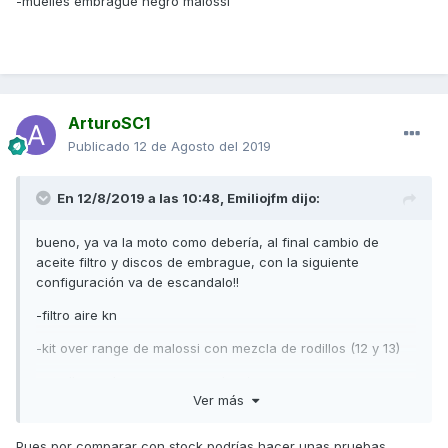
-muelles embrague negro malossi
ArturoSC1
Publicado
12 de Agosto del 2019
En 12/8/2019 a las 10:48,
Emiliojfm
dijo:
bueno, ya va la moto como debería, al final cambio de
aceite filtro y discos de embrague, con la siguiente
configuración va de escandalo!!
-filtro aire kn
-kit over range de malossi con mezcla de rodillos (12 y 13)
-muelles embrague negro malossi
Ver más
Pues por comparar con stock podrías hacer unas pruebas.........