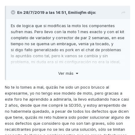
En 28/7/2019 a las 14:51,
Emiliojfm
dijo:
Es de logica que si modificas la moto los componentes
sufren mas. Pero llevo con la moto 1 mes exacto y con el kit
completo de variador y corrector de par 2 semanas, en ese
tiempo no se quema un embrague, venia ya tocado, y
si digo fallo generalizado es pork en el chat de problemas
lo apuntáis como tal, pero k vamos se cambia y sin
problema, mi duda era si mi configuración no era la ideal,
nunca pensé que los discos estaban tocados, muchas
Ver más
gracias a todos por cnt.
No te lo tomes a mal, quizás he sido un poco brusco al
expresarme, yo no tengo ese modelo de moto, pero gracias a
este foro he aprendido a admirarla, la llevo estudiando hace casi
2 años, desde que me compré la SD350, y estoy arrepentido de
no habermela quedado, a pesar de todos los defectos que dicen
que tiene, quizás mi reto hubiera sido poder solucionar alguno de
esos defectos que considero que no son tan graves, sólo son
recalcitrantes porque no se les da una solución, sólo se limitan