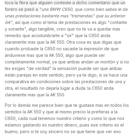
toca la fibra que alguien conteste a dicho comentario que un
forero se pasó a
"
una BMW C650, que como bien sabes le da
unas prestaciones bastante mas "tremendas" que su anterior
AK"
, así que como el tema de prestaciones es algo "contante
y sonante", algo tangible, creo que no te va a quedar mas
remedio que acostumbrarte a "oir" que la C650 anda
claramente mas que la AK 550. Otra cosa es que digas que
cuando probaste la C650 no sacaste la impresión de que
anduviese mas que la AK 550, algo que puede ser
completamente normal, ya que ambas andan un montón y si no
les exiges "de verdad" la sensación puede ser que ambas
están parejas en este sentido, pero ya te digo, si se hace una
comparativa en condiciones sobre las prestaciones de una y
otra, el resultado no dejaría lugar a duda: la C650 anda
claramente mas que la AK 550.
Por lo demás me parece bien que te gustase mas en todos los
sentidos la AK 550 y que al mismo precio la prefieras a la
C650, cada cual tenemos nuestro criterio y como lo que nos
estamos gastando es nuestro dinero, pues ese criterio es el
bueno, pero si te soy sincero no se que tiene que ver eso