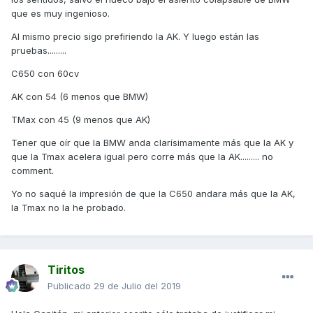
encima, igualmente entiendo a quienes la moto no les ha
que es muy ingenioso.
dado problemas y por lo tanto están encantados con ella,
motivos tienen desde luego.
Al mismo precio sigo prefiriendo la AK. Y luego están las
pruebas.........
C650 con 60cv
AK con 54 (6 menos que BMW)
TMax con 45 (9 menos que AK)
Tener que oír que la BMW anda clarísimamente más que la AK y
que la Tmax acelera igual pero corre más que la AK......... no
comment.
Yo no saqué la impresión de que la C650 andara más que la AK,
la Tmax no la he probado.
Tiritos
Publicado
29 de Julio del 2019