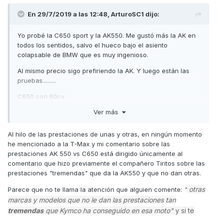
En 29/7/2019 a las 12:48,
ArturoSC1
dijo:
Yo probé la C650 sport y la AK550. Me gustó más la AK en
todos los sentidos, salvo el hueco bajo el asiento
colapsable de BMW que es muy ingenioso.
Al mismo precio sigo prefiriendo la AK. Y luego están las
pruebas.........
C650 con 60cv
Ver más
AK con 54 (6 menos que BMW)
TMax con 45 (9 menos que AK)
Al hilo de las prestaciones de unas y otras, en ningún momento
he mencionado a la T-Max y mi comentario sobre las
Tener que oír que la BMW anda clarísimamente más que la
prestaciones AK 550 vs C650 está dirigido únicamente al
AK y que la Tmax acelera igual pero corre más que la
comentario que hizo previamente el compañero Tiritos sobre las
AK......... no comment.
prestaciones "tremendas" que da la AK550 y que no dan otras.
Yo no saqué la impresión de que la C650 andara más que
otras
Parece que no te llama la atención que alguien comente:
"
la AK, la Tmax no la he probado.
marcas y modelos que no le dan las prestaciones tan
tremendas
que Kymco ha conseguido en esa moto"
y si te