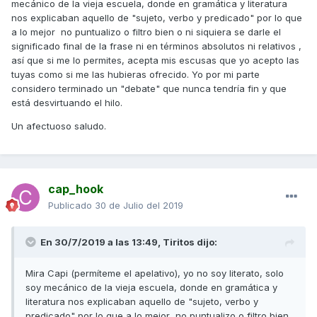
mecánico de la vieja escuela, donde en gramática y literatura
nos explicaban aquello de "sujeto, verbo y predicado" por lo que
En lo que a mi se refiere, el que hayas usado el
a lo mejor no puntualizo o filtro bien o ni siquiera se darle el
calificativo de
"tremendas"
en referencia a las
significado final de la frase ni en términos absolutos ni relativos ,
prestaciones de la AK 550 es lo de menos, algo
así que si me lo permites, acepta mis escusas que yo acepto las
meramente anecdótico y además es que son innegables
tuyas como si me las hubieras ofrecido. Yo por mi parte
las estupendas prestaciones de la moto. Lo importante
considero terminado un "debate" que nunca tendría fin y que
es el fondo o significado de la frase en sí, donde vienes
está desvirtuando el hilo.
a afirmar que el cambiar de AK 550 implica el irse a
Un afectuoso saludo.
marcas y modelos con menos prestaciones, sin
contemplar posibilidad alguna de que dicho cambio
pueda ser por marcas o modelos con mayores
prestaciones que la AK 550.
cap_hook
Espero haber aclarado mi punto de vista en este tema y
Publicado
30 de Julio del 2019
descartar con ello la mas mínima intención de ridiculizar a
nadie, ni a nada.
En 30/7/2019 a las 13:49,
Tiritos
dijo:
En cuanto a todo lo nuevo que comentas ahora, decirte
Mira Capi (permíteme el apelativo), yo no soy literato, solo
que poco o nada tiene que ver con lo que dijiste
soy mecánico de la vieja escuela, donde en gramática y
inicialmente y con lo que se trata. Tu hiciste una
literatura nos explicaban aquello de "sujeto, verbo y
afirmación respecto a las prestaciones de la AK 550 en
predicado" por lo que a lo mejor no puntualizo o filtro bien