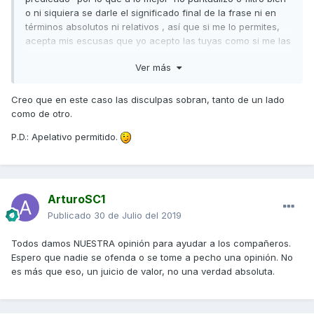
términos absolutos, ahora puntualizas y "filtras" por tipo
o ni siquiera se darle el significado final de la frase ni en
de scooter y cilindrada.., pues vale, es verdad que no
términos absolutos ni relativos , así que si me lo permites,
existe una scooter que no tenga mayor cilindrada y que
acepta mis escusas que yo acepto las tuyas como si me las
supere en prestaciones a la AK 550, como tampoco hay
hubieras ofrecido. Yo por mi parte considero terminado un
una scooter que no tenga mayor cilindrada y que supere
Ver más
"debate" que nunca tendría fin y que está desvirtuando el
en prestaciones a la BMW C650..., o como tampoco
hilo.
existe una scooter que no tenga mayor cilindrada y que
Creo que en este caso las disculpas sobran, tanto de un lado
Un afectuoso saludo.
supere en prestaciones a la T-Max.... ¿y.......?, porque
como de otro.
puestos a condicionar, filtrar, puntualizar, etc., en el tema
P.D.: Apelativo permitido.
de las prestaciones, podemos tirarnos el tiempo que
queramos, ¿no crees?
En cuanto a los temas de parte ciclo, cuestiones de fé,
ArturoSC1
opiniones y demás, pues cada cual a su aire, como
pasaría con cualquier otro modelo de moto.
Publicado
30 de Julio del 2019
Todos damos NUESTRA opinión para ayudar a los compañeros.
Espero que nadie se ofenda o se tome a pecho una opinión. No
es más que eso, un juicio de valor, no una verdad absoluta.