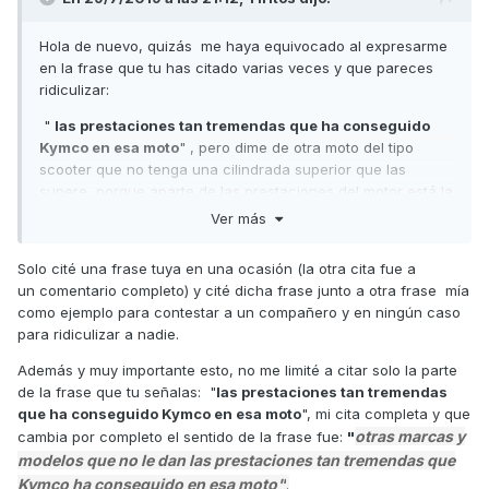
citado.
Hola de nuevo, quizás me haya equivocado al expresarme
en la frase que tu has citado varias veces y que pareces
ridiculizar:
"
las prestaciones tan tremendas que ha conseguido
Kymco en esa moto
" , pero dime de otra moto del tipo
scooter que no tenga una cilindrada superior que las
supere, porque aparte de las prestaciones del motor está la
parte ciclo que según creo no tiene nada que ver con la
Ver más
que tu citas de superior cilindrada, y digo según creo
porque es cuestion de fe, ya que yo no la he probado, pero
Solo cité una frase tuya en una ocasión (la otra cita fue a
todos los del foro que lo han hecho dicen lo mismo, incluso
un comentario completo) y cité dicha frase junto a otra frase mía
algunos que vienen de otro tipo de motos con más
como ejemplo para contestar a un compañero y en ningún caso
"categoría deportiva" si se puede llamar así. Y lo que no es
para ridiculizar a nadie.
menos cierto es que algunos compañeros que han dejado
la AK han manifestado que echan de menos su
Además y muy importante esto, no me limité a citar solo la parte
conducción.
de la frase que tu señalas: "
las prestaciones tan tremendas
que ha conseguido Kymco en esa moto
", mi cita completa y que
Saludos
otras marcas y
cambia por completo el sentido de la frase fue:
"
modelos que no le dan las prestaciones tan
tremendas
que
Kymco ha conseguido en esa moto"
.