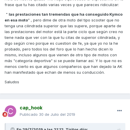
mas "tremendas" que su anterior AK"
, así que como el
frase que tu has citado varias veces y que pareces ridiculizar:
tema de prestaciones es algo "contante y sonante",
"
las prestaciones tan tremendas que ha conseguido Kymco
algo tangible, creo que no te va a quedar mas remedio
en esa moto
" , pero dime de otra moto del tipo scooter que no
que acostumbrarte a "oir" que la C650 anda claramente
tenga una cilindrada superior que las supere, porque aparte de
mas que la AK 550. Otra cosa es que digas que cuando
las prestaciones del motor está la parte ciclo que según creo no
probaste la C650 no sacaste la impresión de que
tiene nada que ver con la que tu citas de superior cilindrada, y
anduviese mas que la AK 550, algo que puede ser
digo según creo porque es cuestion de fe, ya que yo no la he
completamente normal, ya que ambas andan un montón
probado, pero todos los del foro que lo han hecho dicen lo
y si no les exiges "de verdad" la sensación puede ser
mismo, incluso algunos que vienen de otro tipo de motos con
más "categoría deportiva" si se puede llamar así. Y lo que no es
que ambas están parejas en este sentido, pero ya te
menos cierto es que algunos compañeros que han dejado la AK
digo, si se hace una comparativa en condiciones sobre
han manifestado que echan de menos su conducción.
las prestaciones de una y otra, el resultado no dejaría
lugar a duda: la C650 anda claramente mas que la AK
Saludos
550.
Por lo demás me parece bien que te gustase mas en
todos los sentidos la AK 550 y que al mismo precio la
cap_hook
prefieras a la C650, cada cual tenemos nuestro criterio y
Publicado
30 de Julio del 2019
como lo que nos estamos gastando es nuestro dinero,
pues ese criterio es el bueno, pero si te soy sincero no
se que tiene que ver eso con mi comentario que has
En 29/7/2019 a las 21:12,
Tiritos
dijo: