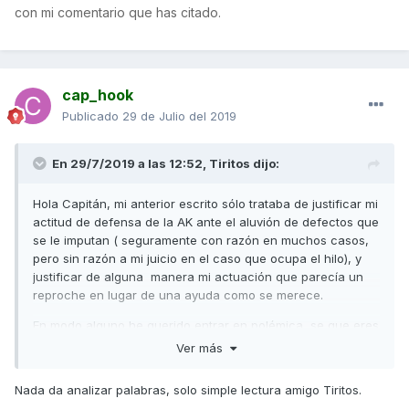
con mi comentario que has citado.
cap_hook
Publicado
29 de Julio del 2019
En 29/7/2019 a las 12:52,
Tiritos
dijo:
Hola Capitán, mi anterior escrito sólo trataba de justificar mi
actitud de defensa de la AK ante el aluvión de defectos que
se le imputan ( seguramente con razón en muchos casos,
pero sin razón a mi juicio en el caso que ocupa el hilo), y
justificar de alguna manera mi actuación que parecía un
reproche en lugar de una ayuda como se merece.
En modo alguno he querido entrar en polémica, se que eres
un buen analizador de las palabras que se emplean y lo
Ver más
comprenderás, a mi me gusta más analizar la mecánica y
aún con todo me equivoco muchas veces.
Nada da analizar palabras, solo simple lectura amigo Tiritos.