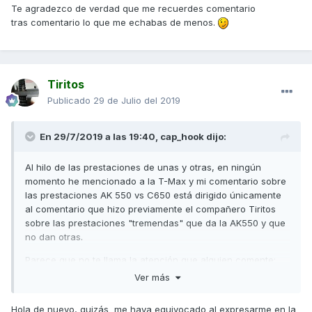
Pero te digo lo mismo que el otro día: Te echábamos de
Te agradezco de verdad que me recuerdes comentario
menos, ja ja y encantado de verte otra vez en acción.
tras comentario lo que me echabas de menos.
Un saludo
Tiritos
Publicado
29 de Julio del 2019
En 29/7/2019 a las 19:40,
cap_hook
dijo:
Al hilo de las prestaciones de unas y otras, en ningún
momento he mencionado a la T-Max y mi comentario sobre
las prestaciones AK 550 vs C650 está dirigido únicamente
al comentario que hizo previamente el compañero Tiritos
sobre las prestaciones "tremendas" que da la AK550 y que
no dan otras.
Parece que no te llama la atención que alguien comente:
c
te toca la fibra que alguien conteste a dicho
"
Ver más
comentario que un forero se pasó a
"
una BMW C650,
que como bien sabes le da unas prestaciones bastante
Hola de nuevo, quizás me haya equivocado al expresarme en la