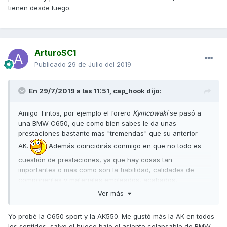
tienen desde luego.
solución haya criticado tu opinión al respecto.
ArturoSC1
Publicado
29 de Julio del 2019
En 29/7/2019 a las 11:51,
cap_hook
dijo:
Amigo Tiritos, por ejemplo el forero
Kymcowaki
se pasó a
una BMW C650, que como bien sabes le da unas
prestaciones bastante mas "tremendas" que su anterior
AK.
Además coincidirás conmigo en que no todo es
cuestión de prestaciones, ya que hay cosas tan
importantes o mas como son la fiabilidad, calidades de
componentes y materiales empleados, acabados,
comportamiento, etc., particularidades que todas
Ver más
juntas conforman lo que es el resultado final del producto.
Yo probé la C650 sport y la AK550. Me gustó más la AK en todos
Yo entiendo perfectamente a quienes se la han quitado de
los sentidos, salvo el hueco bajo el asiento colapsable de BMW