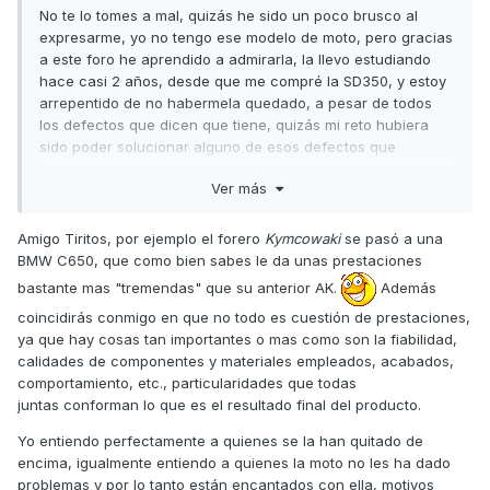
No te lo tomes a mal, quizás he sido un poco brusco al
expresarme, yo no tengo ese modelo de moto, pero gracias
a este foro he aprendido a admirarla, la llevo estudiando
hace casi 2 años, desde que me compré la SD350, y estoy
arrepentido de no habermela quedado, a pesar de todos
los defectos que dicen que tiene, quizás mi reto hubiera
sido poder solucionar alguno de esos defectos que
considero que no son tan graves, sólo son recalcitrantes
Ver más
porque no se les da una solución, sólo se limitan por parte
de Kymco a cambiar partes que se creen defectuosas, y
eso no es bueno para nadie, porque el producto acaba por
Amigo Tiritos, por ejemplo el forero
Kymcowaki
se pasó a una
aborrecerse y no se vende, y es una lástima que por esa
BMW C650, que como bien sabes le da unas prestaciones
mala gestión haya mucha gente que desiste de su compra
bastante mas "tremendas" que su anterior AK.
Además
e incluso otros se la quitan de encima pensando que
coincidirás conmigo en que no todo es cuestión de prestaciones,
cuando pase la garantía van a tener un cáncer de moto, y
ya que hay cosas tan importantes o mas como son la fiabilidad,
se pasan a otras marcas y modelos que no le dan las
calidades de componentes y materiales empleados, acabados,
prestaciones tan tremendas que Kymco ha conseguido en
comportamiento, etc., particularidades que todas
esa moto. Si todo eso lo miras desde mi óptica donde veo
juntas conforman lo que es el resultado final del producto.
que la solución a esos problemas es super fácil,
comprenderás mi frustración al ver que se hace énfasis a
Yo entiendo perfectamente a quienes se la han quitado de
sus defectos por la mala gestión de Kymco España.
encima, igualmente entiendo a quienes la moto no les ha dado
problemas y por lo tanto están encantados con ella, motivos
Un saludo y disculpa que en vez de proponerte una