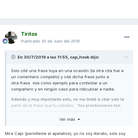
Tiritos
Publicado
30 de Julio del 2019
En 30/7/2019 a las 11:55,
cap_hook
dijo:
Solo cité una frase tuya en una ocasión (la otra cita fue a
un comentario completo) y cité dicha frase junto a
otra frase mía como ejemplo para contestar a un
compañero y en ningún caso para ridiculizar a nadie.
Además y muy importante esto, no me limité a citar solo la
parte de la frase que tu señalas: "
las prestaciones tan
tremendas que ha conseguido Kymco en esa moto
", mi
cita completa y que cambia por completo el sentido de la
Ver más
otras marcas y modelos que no le dan las
frase fue:
"
prestaciones tan
tremendas
que Kymco ha conseguido
Mira Capi (permíteme el apelativo), yo no soy literato, solo soy
en esa moto"
.