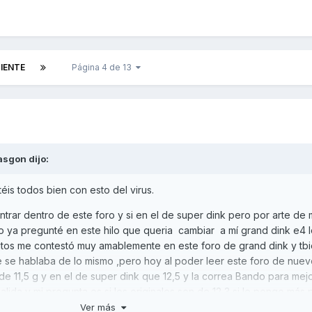
UIENTE
Página 4 de 13
asgon
dijo:
is todos bien con esto del virus.
rar dentro de este foro y si en el de super dink pero por arte de 
o ya pregunté en este hilo que queria cambiar a mí grand dink e4 
tiritos me contestó muy amablemente en este foro de grand dink y tbi
 se hablaba de lo mismo ,pero hoy al poder leer este foro de nuev
de 11,5 g y en el de super dink que 12,5 y la correa Bando para mejo
alida y mi pregunta es si los originales son de 12,3 si le pongo más
larga de desarrollo pero perderá salida no? La verdad que me dio
Ver más