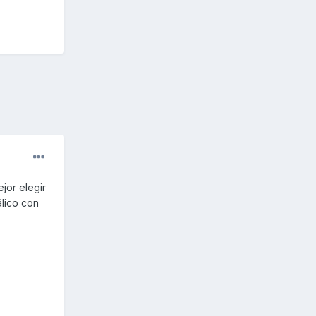
jor elegir
álico con