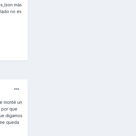
es,(son más
 lado no es
le monté un
e por que
que digamos
e me queda