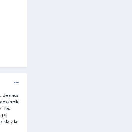
do de casa
 desarrollo
ar los
q al
lida y la