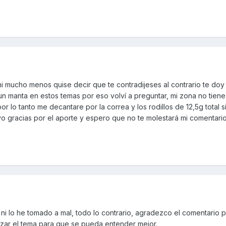
ni mucho menos quise decir que te contradijeses al contrario te doy 
un manta en estos temas por eso volví a preguntar, mi zona no tien
 lo tanto me decantare por la correa y los rodillos de 12,5g total s
vo gracias por el aporte y espero que no te molestará mi comentari
ni lo he tomado a mal, todo lo contrario, agradezco el comentario 
zar el tema para que se pueda entender mejor.