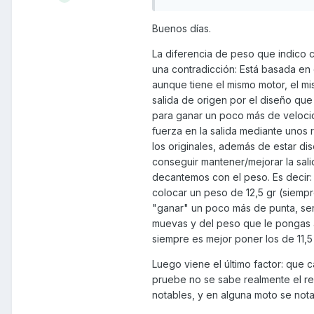
esperanzas cuando leí eso en e
pero al ponerle más peso me gen
Buenos días.
ser tan pesado preguntando si
La diferencia de peso que indico c
Un saludo a todos y gracias d
una contradicción: Está basada en 
aunque tiene el mismo motor, el mis
salida de origen por el diseño que
para ganar un poco más de velocid
fuerza en la salida mediante unos 
los originales, además de estar d
conseguir mantener/mejorar la sal
decantemos con el peso. Es decir: 
colocar un peso de 12,5 gr (siempr
"ganar" un poco más de punta, ser
muevas y del peso que le pongas a
siempre es mejor poner los de 11,5 
Luego viene el último factor: que c
pruebe no se sabe realmente el r
notables, y en alguna moto se nota