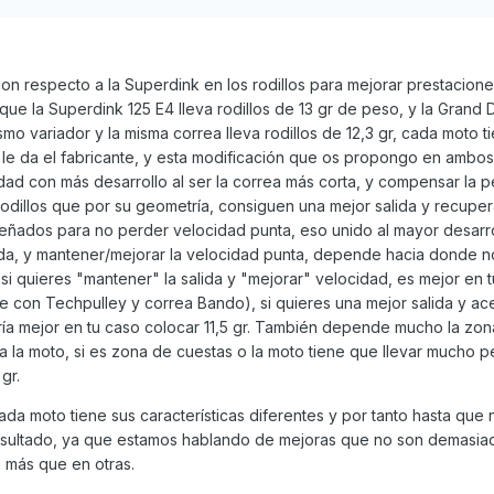
l foro de super dink xq digo jod*r que bien no pierdo salida y gan
eró esa duda pido disculpas por el texto tan largo y a tiritos tamb
empre cosas y por no mandarle esto por privado porque no se hace
on respecto a la Superdink en los rodillos para mejorar prestacion
e antemano
que la Superdink 125 E4 lleva rodillos de 13 gr de peso, y la Grand 
mo variador y la misma correa lleva rodillos de 12,3 gr, cada moto t
 le da el fabricante, y esta modificación que os propongo en ambos
ad con más desarrollo al ser la correa más corta, y compensar la 
rodillos que por su geometría, consiguen una mejor salida y recupe
iseñados para no perder velocidad punta, eso unido al mayor desar
ida, y mantener/mejorar la velocidad punta, depende hacia donde n
si quieres "mantener" la salida y "mejorar" velocidad, es mejor en 
e con Techpulley y correa Bando), si quieres una mejor salida y ac
ía mejor en tu caso colocar 11,5 gr. También depende mucho la zo
 la moto, si es zona de cuestas o la moto tiene que llevar mucho p
gr.
ada moto tiene sus características diferentes y por tanto hasta que 
esultado, ya que estamos hablando de mejoras que no son demasia
 más que en otras.