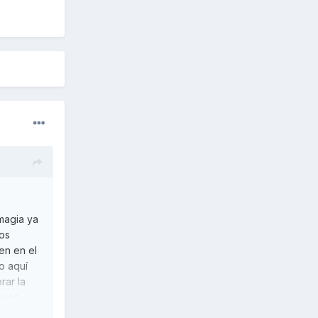
magia ya
los
en en el
o aquí
rar la
 peso