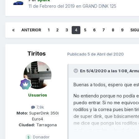
11 de Febrero del 2019
en
GRAND DINK 125
ANTERIOR
1
2
3
4
5
6
7
8
9
SIG
Tiritos
Publicado
5 de Abril del 2020
En 5/4/2020 a las 1:08,
Arm
Buenas a todos, espero que esté
Usuarios
No entiendo porque no podía ent
puedo entrar. Si no me equivoc
7,9k
rodillos y la correa pues bien 
Moto:
SuperDink 350i
de super dink, que básicamente
Euro4
me dice que ponga los rodillos 
Ciudad:
Tarragona
punta sin perder velocidad de s
aunq cambie la correa iré más 
Donador