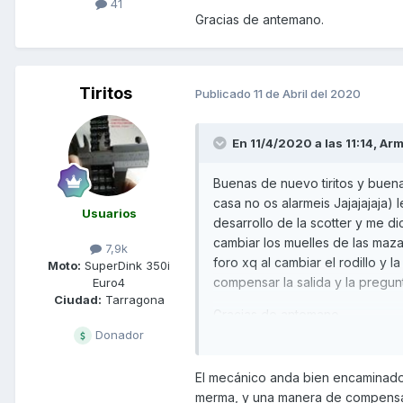
41
Gracias de antemano.
Tiritos
Publicado
11 de Abril del 2020
En 11/4/2020 a las 11:14,
Arm
Buenas de nuevo tiritos y buena
casa no os alarmeis Jajajajaja)
Usuarios
desarrollo de la scotter y me d
cambiar los muelles de las maz
7,9k
foro xq al cambiar el rodillo y 
Moto:
SuperDink 350i
compensar la salida y la pregunt
Euro4
Ciudad:
Tarragona
Gracias de antemano.
Donador
El mecánico anda bien encaminado,
merma, y una manera de compensarl