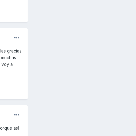
las gracias
e muchas
i voy a
o.
porque así