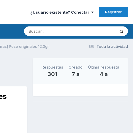
Registrar
¿Usuario existente? Conectar
as] Peso originales 12.3gr.
Toda la actividad
Respuestas
Creado
Última respuesta
301
7 a
4 a
es