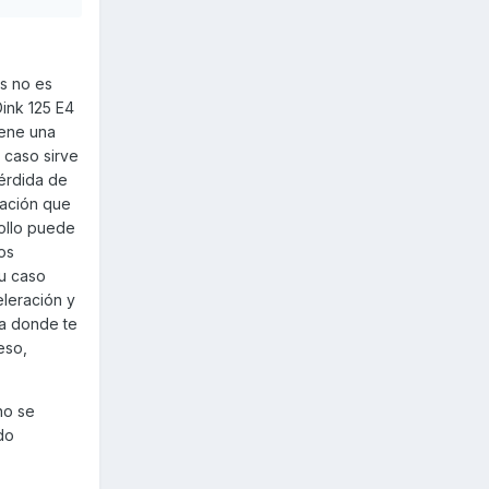
ó punta
ién por
rlo.
es no es
Dink 125 E4
iene una
 caso sirve
pérdida de
ración que
rollo puede
os
tu caso
eleración y
na donde te
eso,
no se
do