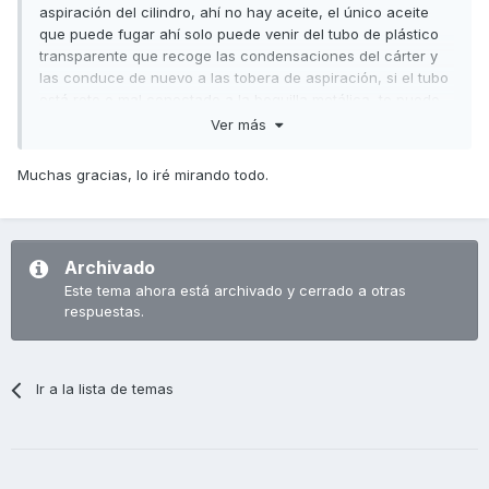
aspiración del cilindro, ahí no hay aceite, el único aceite
que puede fugar ahí solo puede venir del tubo de plástico
transparente que recoge las condensaciones del cárter y
las conduce de nuevo a las tobera de aspiración, si el tubo
está roto o mal conectado a la boquilla metálica, te puede
gotear el poco fluido que llega y caer sobre la pared
Ver más
exterior del bloque que es donde se aprecia, se va
evaporando el agua y quedan los restos de aceite.
Muchas gracias, lo iré mirando todo.
Otra cosa que te puede gotear en esa zona sería gasolina,
porque está junto al inyector, y este tiene una junta tórica,
pero la gasolina se evapora y además huele.
Archivado
Y por último, también puede gotear es líquido refrigerante,
Este tema ahora está archivado y cerrado a otras
ya que también está el sensor de temperatura roscado en
respuestas.
la zona.
Si la apariencia de lo que has limpiado es grasienta como
aceite, seguro que es el tubo de plástico que te he
Ir a la lista de temas
comentado, es fácil de reparar o sustituir.
Un saludo