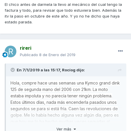
El chico antes de darmela la llevo al mecánico del cual tengo la
factura y todo, para revisar que todo estuviera bien. Además la
itv la paso en octubre de este año. Y yo no he dicho que haya
estado parada.
rireri
Publicado
8 de Enero del 2019
En 7/1/2019 a las 15:17,
Rocíog
dijo:
Hola, compre hace unas semanas una Kymco grand dink
125 de segunda mano del 2006 con 21km. La moto
estaba impoluta y no parecía tener ningún problema.
Estos últimos días, nada más encenderla pasados unos
segundos se para si está fría. Caen las revoluciones de
golpe. Me lo había hecho alguna vez algún día, pero es
que hoy me lo ha hecho muchas veces seguidas al
volverla arrancar al pasarme eso. Una vez ya esta
Ver más