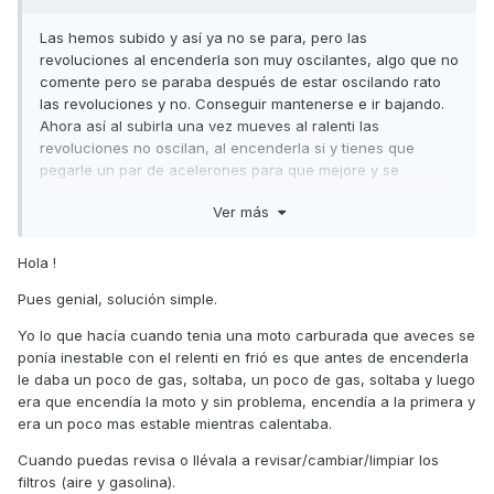
Las hemos subido y así ya no se para, pero las
revoluciones al encenderla son muy oscilantes, algo que no
comente pero se paraba después de estar oscilando rato
las revoluciones y no. Conseguir mantenerse e ir bajando.
Ahora así al subirla una vez mueves al ralenti las
revoluciones no oscilan, al encenderla si y tienes que
pegarle un par de acelerones para que mejore y se
estabilice algo
Ver más
Hola !
Pues genial, solución simple.
Yo lo que hacía cuando tenia una moto carburada que aveces se
ponía inestable con el relenti en frió es que antes de encenderla
le daba un poco de gas, soltaba, un poco de gas, soltaba y luego
era que encendía la moto y sin problema, encendía a la primera y
era un poco mas estable mientras calentaba.
Cuando puedas revisa o llévala a revisar/cambiar/limpiar los
filtros (aire y gasolina).