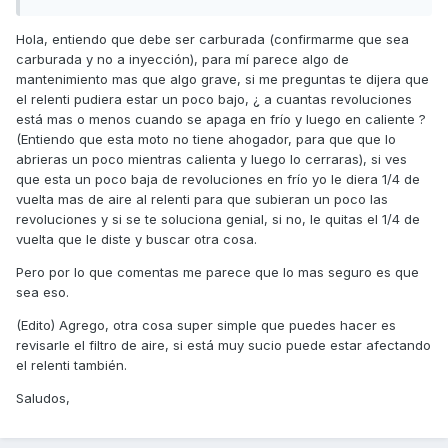
caliente no lo. Vuelve a hacer. Además, a veces cuando
dejo de acelerar y freno petardea y no se si tiene algo
Hola, entiendo que debe ser carburada (confirmarme que sea
que ver.
carburada y no a inyección), para mí parece algo de
mantenimiento mas que algo grave, si me preguntas te dijera que
el relenti pudiera estar un poco bajo, ¿ a cuantas revoluciones
está mas o menos cuando se apaga en frío y luego en caliente ?
(Entiendo que esta moto no tiene ahogador, para que que lo
abrieras un poco mientras calienta y luego lo cerraras), si ves
que esta un poco baja de revoluciones en frío yo le diera 1/4 de
vuelta mas de aire al relenti para que subieran un poco las
revoluciones y si se te soluciona genial, si no, le quitas el 1/4 de
vuelta que le diste y buscar otra cosa.
Pero por lo que comentas me parece que lo mas seguro es que
sea eso.
(Edito) Agrego, otra cosa super simple que puedes hacer es
revisarle el filtro de aire, si está muy sucio puede estar afectando
el relenti también.
Saludos,