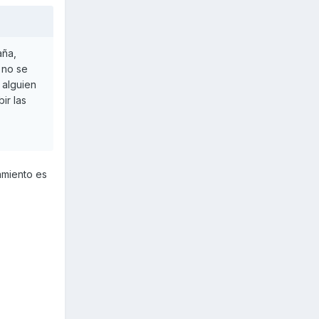
aña,
 no se
 alguien
ir las
amiento es