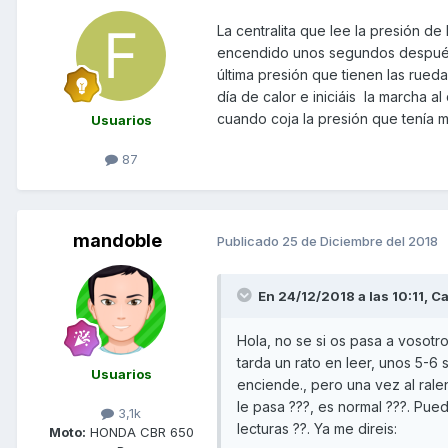
La centralita que lee la presión d
encendido unos segundos después 
última presión que tienen las rue
día de calor e iniciáis la marcha a
cuando coja la presión que tenía 
Usuarios
87
mandoble
Publicado
25 de Diciembre del 2018
En 24/12/2018 a las 10:11,
Ca
Hola, no se si os pasa a vosot
tarda un rato en leer, unos 5-
Usuarios
enciende., pero una vez al ralen
le pasa ???, es normal ???. Pued
3,1k
lecturas ??. Ya me direis:
Moto:
HONDA CBR 650