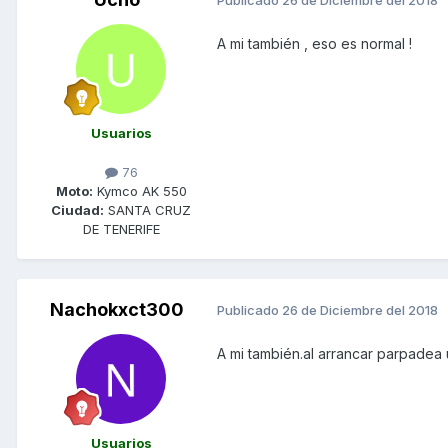
Publicado
26 de Diciembre del 2018
A mi también , eso es normal !
Usuarios
76
Moto:
Kymco AK 550
Ciudad:
SANTA CRUZ
DE TENERIFE
Nachokxct300
Publicado
26 de Diciembre del 2018
A mi también.al arrancar parpadea
Usuarios