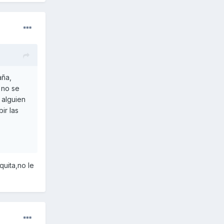
aña,
 no se
 alguien
ir las
quita,no le