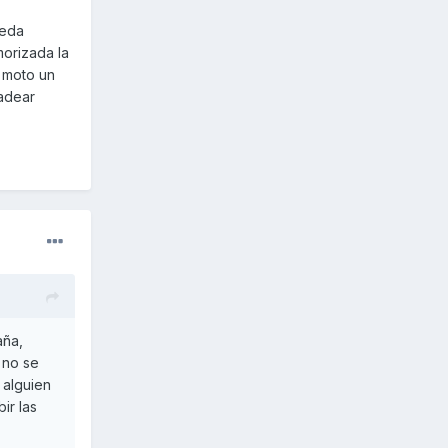
ueda
orizada la
a moto un
padear
aña,
 no se
 alguien
ir las