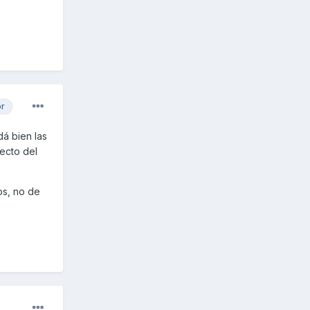
or
dá bien las
ecto del
os, no de