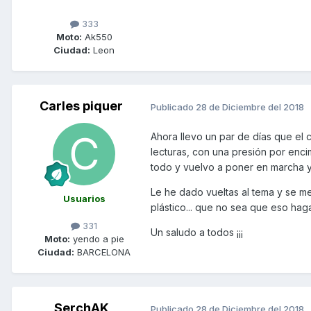
333
Moto:
Ak550
Ciudad:
Leon
Carles piquer
Publicado
28 de Diciembre del 2018
Ahora llevo un par de días que el 
lecturas, con una presión por enc
todo y vuelvo a poner en marcha y 
Le he dado vueltas al tema y se me 
Usuarios
plástico... que no sea que eso hag
331
Un saludo a todos ¡¡¡
Moto:
yendo a pie
Ciudad:
BARCELONA
SerchAK
Publicado
28 de Diciembre del 2018