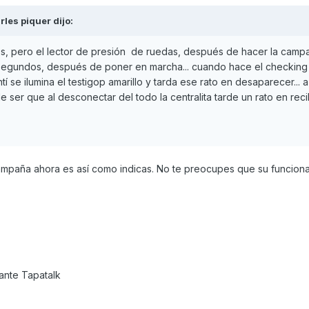
rles piquer
dijo:
ros, pero el lector de presión de ruedas, después de hacer la camp
6 segundos, después de poner en marcha... cuando hace el checking
tí se ilumina el testigop amarillo y tarda ese rato en desaparecer... a
e ser que al desconectar del todo la centralita tarde un rato en recib
 campaña ahora es así como indicas. No te preocupes que su funcion
nte Tapatalk