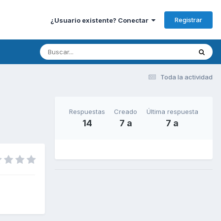
Registrar
¿Usuario existente? Conectar
Toda la actividad
Respuestas
Creado
Última respuesta
14
7 a
7 a