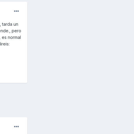
 tarda un
ende., pero
?, es normal
ireis: