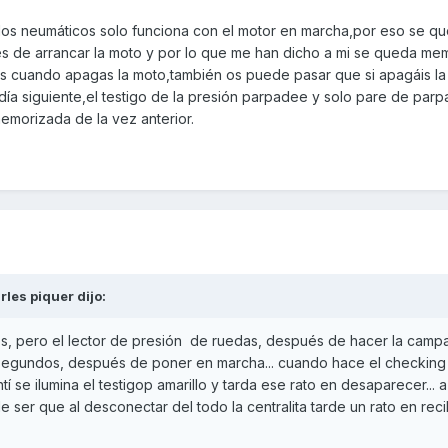
e los neumáticos solo funciona con el motor en marcha,por eso se q
de arrancar la moto y por lo que me han dicho a mi se queda mem
das cuando apagas la moto,también os puede pasar que si apagáis l
l día siguiente,el testigo de la presión parpadee y solo pare de par
memorizada de la vez anterior.
rles piquer
dijo:
ros, pero el lector de presión de ruedas, después de hacer la camp
6 segundos, después de poner en marcha... cuando hace el checking
tí se ilumina el testigop amarillo y tarda ese rato en desaparecer... a
e ser que al desconectar del todo la centralita tarde un rato en recib