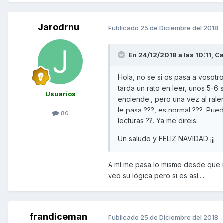
Jarodrnu
Publicado
25 de Diciembre del 2018
En 24/12/2018 a las 10:11,
Ca
Hola, no se si os pasa a vosot
tarda un rato en leer, unos 5-
Usuarios
enciende., pero una vez al ralen
le pasa ???, es normal ???. Pued
80
lecturas ??. Ya me direis:
Un saludo y FELIZ NAVIDAD ¡¡¡
A mí me pasa lo mismo desde que me
veo su lógica pero si es así....
frandiceman
Publicado
25 de Diciembre del 2018