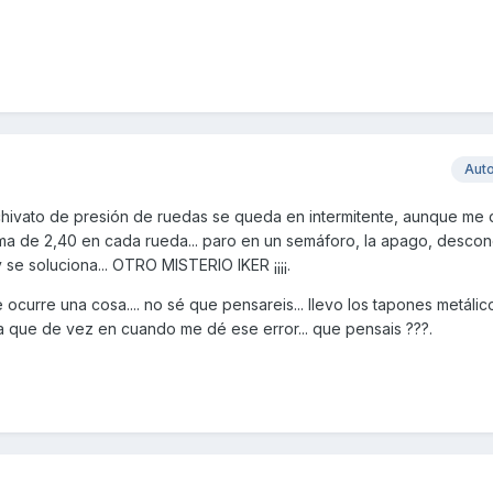
Aut
chivato de presión de ruedas se queda en intermitente, aunque me 
ima de 2,40 en cada rueda... paro en un semáforo, la apago, descon
se soluciona... OTRO MISTERIO IKER ¡¡¡¡.
ocurre una cosa.... no sé que pensareis... llevo los tapones metálic
a que de vez en cuando me dé ese error... que pensais ???.