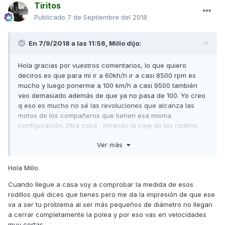
Tiritos
Publicado
7 de Septiembre del 2018
En 7/9/2018 a las 11:56,
Millo
dijo:
Hola gracias por vuestros comentarios, lo que quiero
deciros es que para mí ir a 60kh/h ir a casi 8500 rpm es
mucho y luego ponerme a 100 km/h a casi 9500 también
veo demasiado además de que ya no pasa de 100. Yo creo
q eso es mucho no sé las revoluciones que alcanza las
motos de los compañeros que tienen esa misma
configuración. Otra cosa , mirando la caja de los rodillos,
he visto que la medida de mis rodillos son 18x14 y no 20x17
Ver más
cómo me comentáis algunos. Yo cuando los compré los
pedí para el malossi y me dijo que eran esa medida y es
más , acabo de mirarlo por la página de internet de esa
Hola Millo.
tienda y ponen que esa medida es válida para los
Cuando llegue a casa voy a comprobar la medida de esos
variadores originales y para el malossi. Puede ser ese el
rodillos qué dices que tienes pero me da la impresión de que ese
problema que tengo?? La tienda en cuestión es el Motorista
va a ser tu problema al ser más pequeños de diámetro no llegan
de Jerez, por si queréis verlo x internet.
a cerrar completamente la polea y por eso vas en velocidades
Gracias a todos
muy cortas.