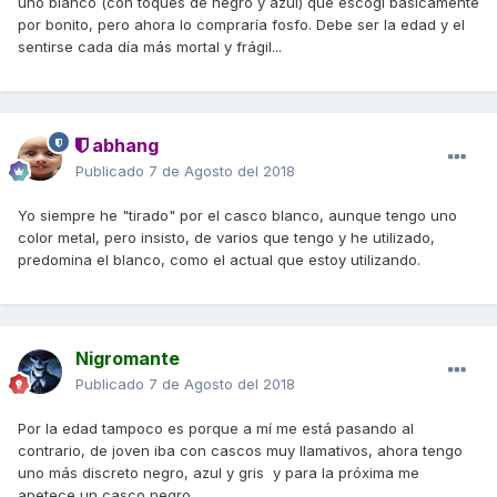
uno blanco (con toques de negro y azul) que escogí básicamente
Personalmente NO me compraría un casco en flúor...
por bonito, pero ahora lo compraría fosfo. Debe ser la edad y el
cuando me compro gallumbos me compro los que me
sentirse cada día más mortal y frágil...
gustan aunque NO me los vea yo mismo cuando los utilizo...
@M. Corleone
abhang
Publicado
7 de Agosto del 2018
Yo siempre he "tirado" por el casco blanco, aunque tengo uno
color metal, pero insisto, de varios que tengo y he utilizado,
predomina el blanco, como el actual que estoy utilizando.
Nigromante
Publicado
7 de Agosto del 2018
Por la edad tampoco es porque a mí me está pasando al
contrario, de joven iba con cascos muy llamativos, ahora tengo
uno más discreto negro, azul y gris y para la próxima me
apetece un casco negro.