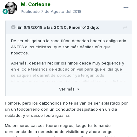
M. Corleone
Publicado
7 de Agosto del 2018
En 6/8/2018 a las 20:50,
Rmonro12
dijo:
De ser obligatoria la ropa flúor, deberían hacerlo obligatorio
ANTES a los ciclistas...que son más débiles aún que
nosotros.
Además, deberían recibir los niños desde muy pequeños y
en el cole temarios de educación vial para que el día que
se saquen el carnet de conducir ya tengan todo
interiorizado y tengan especial sensibilidad hacia ciclistas y
morteros sin van en coche e incluso que si sacan el carnet
Ver más
de moto sean mucho más responsables con la máquina
durante la conducción por ellos mismos y por los demás.
Hombre, pero los calzoncillos no te salvan de ser aplastado por
un un todoterreno con un conductor despistado en un día
Quizás acabemos como los cazadores que ya no van
nublado, y el casco fosfo igual sí...
camuflados al monte, sino que están obligados a llevar
ropa naranja flúor... para que otros tiradores les vean en el
Mis primeros cascos fueron negros, luego fui tomando
bosque.
conciencia de la necesidad de visibilidad y ahora tengo