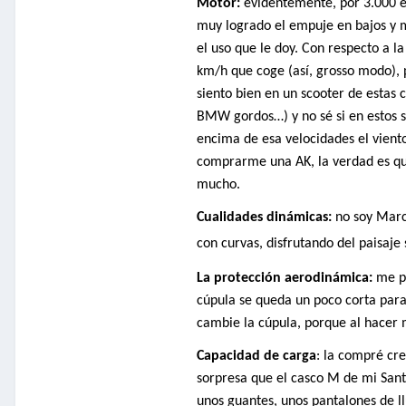
Motor:
evidentemente, por 3.000 e
muy logrado el empuje en bajos y 
el uso que le doy. Con respecto a 
km/h que coge (así, grosso modo), 
siento bien en un scooter de estas
BMW gordos…) y no sé si en estos s
encima de esa velocidades el vient
comprarme una AK, la verdad es que
mucho.
Cualidades dinámicas:
no soy Marc
con curvas, disfrutando del paisaje 
La protección aerodinámica:
me pa
cúpula se queda un poco corta para 
cambie la cúpula, porque al hacer
Capacidad de carga
: la compré cr
sorpresa que el casco M de mi Sant
unos guantes, unos pantalones de l