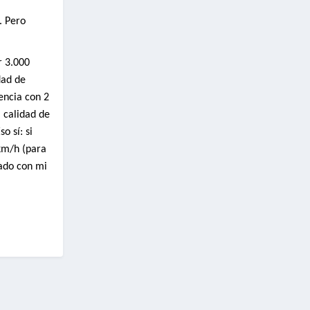
. Pero
r 3.000
dad de
encia con 2
a calidad de
o sí: si
km/h (para
tado con mi