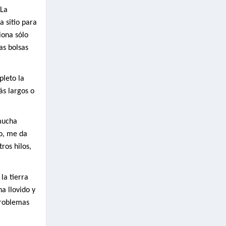
 La
a sitio para
iona sólo
as bolsas
pleto la
ás largos o
mucha
lo, me da
ros hilos,
la tierra
a llovido y
problemas