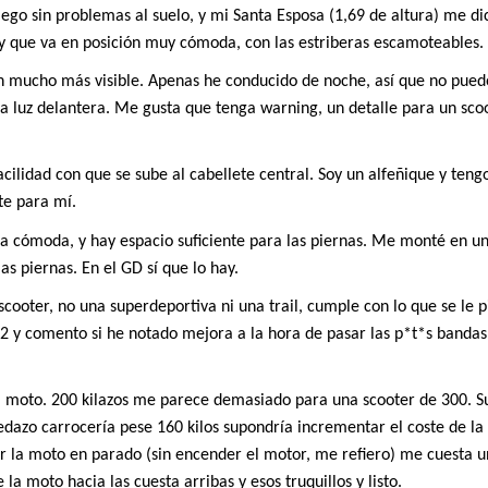
o sin problemas al suelo, y mi Santa Esposa (1,69 de altura) me di
 y que va en posición muy cómoda, con las estriberas escamoteables.
en mucho más visible. Apenas he conducido de noche, así que no pued
 la luz delantera. Me gusta que tenga warning, un detalle para un sco
cilidad con que se sube al cabellete central. Soy un alfeñique y teng
te para mí.
a cómoda, y hay espacio suficiente para las piernas. Me monté en un
as piernas. En el GD sí que lo hay.
cooter, no una superdeportiva ni una trail, cumple con lo que se le pi
l 2 y comento si he notado mejora a la hora de pasar las p*t*s band
a moto. 200 kilazos me parece demasiado para una scooter de 300. 
dazo carrocería pese 160 kilos supondría incrementar el coste de l
r la moto en parado (sin encender el motor, me refiero) me cuesta u
a moto hacia las cuesta arribas y esos truquillos y listo.