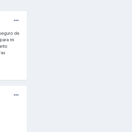
 seguro de
 para mi
anto
ras