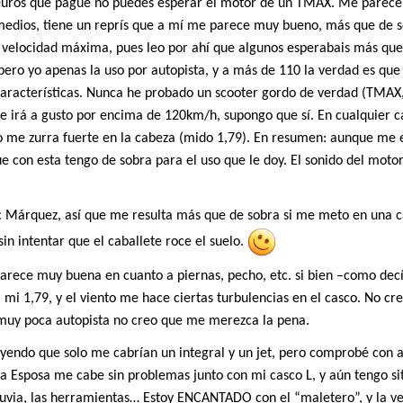
uros que pagué no puedes esperar el motor de un TMAX. Me parece
medios, tiene un reprís que a mí me parece muy bueno, más que de 
la velocidad máxima, pues leo por ahí que algunos esperabais más que
pero yo apenas la uso por autopista, y a más de 110 la verdad es qu
 características. Nunca he probado un scooter gordo de verdad (TMAX
e irá a gusto por encima de 120km/h, supongo que sí. En cualquier c
o me zurra fuerte en la cabeza (mido 1,79). En resumen: aunque me 
 con esta tengo de sobra para el uso que le doy. El sonido del moto
 Márquez, así que me resulta más que de sobra si me meto en una c
sin intentar que el caballete roce el suelo.
rece muy buena en cuanto a piernas, pecho, etc. si bien –como decí
mi 1,79, y el viento me hace ciertas turbulencias en el casco. No cr
 muy poca autopista no creo que me merezca la pena.
eyendo que solo me cabrían un integral y un jet, pero comprobé con 
a Esposa me cabe sin problemas junto con mi casco L, y aún tengo si
luvia, las herramientas… Estoy ENCANTADO con el “maletero”, y la v