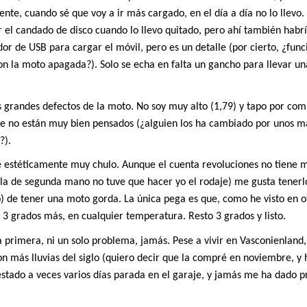
nte, cuando sé que voy a ir más cargado, en el día a día no lo llevo.
r el candado de disco cuando lo llevo quitado, pero ahí también habrí
r de USB para cargar el móvil, pero es un detalle (por cierto, ¿func
on la moto apagada?). Solo se echa en falta un gancho para llevar un
 grandes defectos de la moto. No soy muy alto (1,79) y tapo por com
ue no están muy bien pensados (¿alguien los ha cambiado por unos m
?).
 estéticamente muy chulo. Aunque el cuenta revoluciones no tiene 
arla de segunda mano no tuve que hacer yo el rodaje) me gusta tener
yo) de tener una moto gorda. La única pega es que, como he visto en ot
 grados más, en cualquier temperatura. Resto 3 grados y listo.
primera, ni un solo problema, jamás. Pese a vivir en Vasconienland, 
n más lluvias del siglo (quiero decir que la compré en noviembre, y h
estado a veces varios días parada en el garaje, y jamás me ha dado 