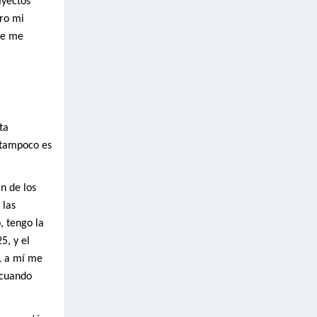
ayectos
ro mi
ue me
ta
 tampoco es
n de los
 las
, tengo la
5, y el
, a mí me
 cuando