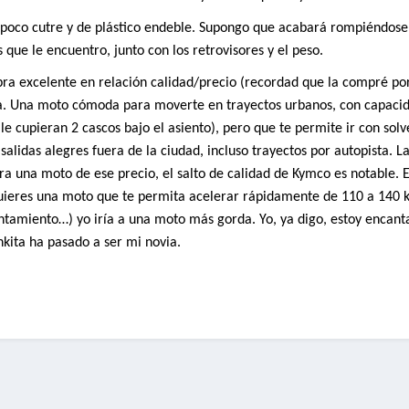
 poco cutre y de plástico endeble. Supongo que acabará rompiéndose
 que le encuentro, junto con los retrovisores y el peso.
 excelente en relación calidad/precio (recordad que la compré po
aba. Una moto cómoda para moverte en trayectos urbanos, con capaci
e cupieran 2 cascos bajo el asiento), pero que te permite ir con solv
alidas alegres fuera de la ciudad, incluso trayectos por autopista. L
 una moto de ese precio, el salto de calidad de Kymco es notable. Es
quieres una moto que te permita acelerar rápidamente de 110 a 140 
ntamiento…) yo iría a una moto más gorda. Yo, ya digo, estoy encan
kita ha pasado a ser mi novia.