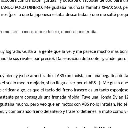
o scooters como motos “gordas”, y buscaba un scooter de 300 para tr
 GASTANDO POCO DINERO. Me gustaba mucho la Yamaha XMAX 300, pe
euros (por lo que la japonesa estaba descartada…) que me salté porq
ro me sentía motero por dentro, como el primer día.
 lograda. Gusta a la gente que la ve, y me parece mucho más boni
no de sus rivales por precio). Da sensación de scooter grande, pero
 bien, y ya he amortizado el ABS (un taxista con una pegatina de fa
on el suelo medio mojado, si no llega a ser por el ABS…). Me gusta que
criticar algo, es que el tacto del freno trasero es un tanto esponjoso
astante para conseguir una frenada rápida. Tuve una Honda Dylan 12
ustaba mucho, pero veo que en motos con ABS no lo instalan. No sé
en, y combinando freno delantero y trasero detienes la moto como y