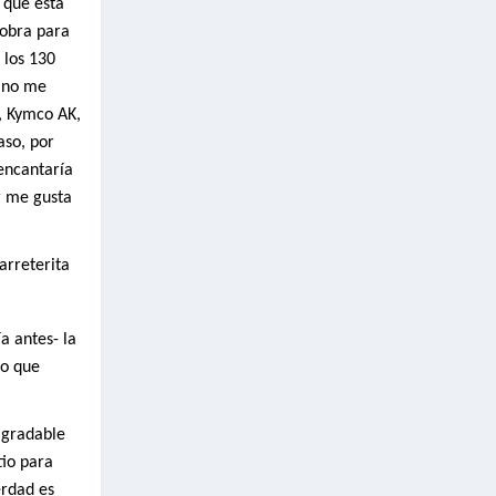
 que está
sobra para
 los 130
e no me
, Kymco AK,
aso, por
encantaría
r me gusta
arreterita
a antes- la
eo que
agradable
tio para
erdad es