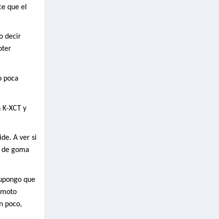
ce que el
o decir
oter
o poca
 K-XCT y
de. A ver si
as de goma
Supongo que
a moto
n poco,