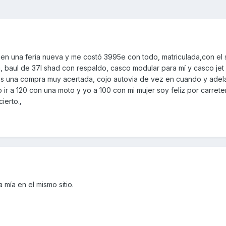
en una feria nueva y me costó 3995e con todo, matriculada,con el
a, baul de 37l shad con respaldo, casco modular para mí y casco jet
es una compra muy acertada, cojo autovia de vez en cuando y adel
 ir a 120 con una moto y yo a 100 con mi mujer soy feliz por carrete
ierto.
.
 mía en el mismo sitio.