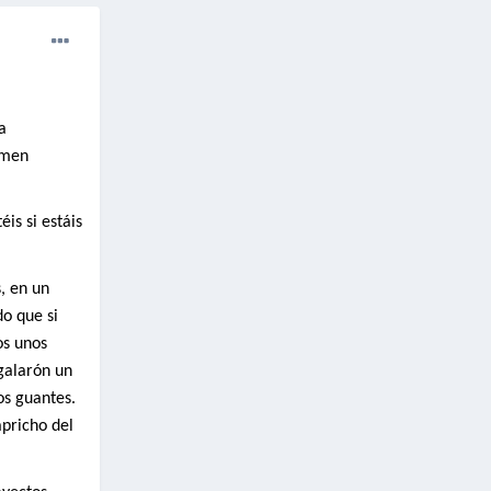
a
umen
is si estáis
, en un
do que si
os unos
galarón un
os guantes.
apricho del