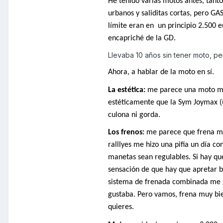
He tenido varias motos antes, tant
urbanos y saliditas cortas, pero
límite eran en
un principio 2.500 
encapriché de la GD.
Llevaba 10 años sin tener moto, pe
Ahora, a hablar de la moto en sí.
La estética:
me parece una moto muy
estéticamente que la Sym Joymax (u
culona ni gorda.
Los frenos:
me parece que frena muy
ralllyes me hizo una pifia un día c
manetas sean regulables. Si hay que 
sensación de que hay que apretar b
sistema de frenada combinada me g
gustaba. Pero vamos, frena muy bi
quieres.