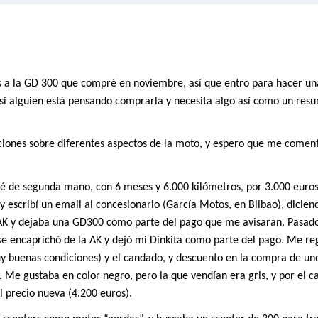
s a la GD 300 que compré en noviembre, así que entro para hacer un
 si alguien está pensando comprarla y necesita algo así como un res
ciones sobre diferentes aspectos de la moto, y espero que me comenté
ré de segunda mano, con 6 meses y 6.000 kilómetros, por 3.000 euros
 y escribí un email al concesionario (García Motos, en Bilbao), dicien
 AK y dejaba una GD300 como parte del pago que me avisaran. Pasad
 se encaprichó de la AK y dejó mi Dinkita como parte del pago. Me re
 buenas condiciones) y el candado, y descuento en la compra de un
 Me gustaba en color negro, pero la que vendían era gris, y por el c
l precio nueva (4.200 euros).