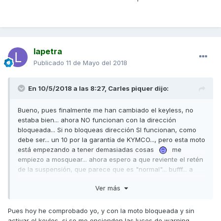
lapetra
Publicado
11 de Mayo del 2018
En 10/5/2018 a las 8:27,
Carles piquer
dijo:
Bueno, pues finalmente me han cambiado el keyless, no
estaba bien... ahora NO funcionan con la dirección
bloqueada... Si no bloqueas dirección SI funcionan, como
debe ser... un 10 por la garantía de KYMCO..., pero esta moto
está empezando a tener demasiadas cosas
me
empiezo a mosquear... ahora espero a que reviente el retén
de la suspensión, que parece que es "normal"... bufff... a
ver...
Ver más
Un saludo,
Pues hoy he comprobado yo, y con la moto bloqueada y sin
activar el keyles, si se me encienden las luces de warning