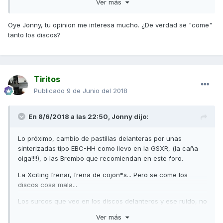
Ver más
Oye Jonny, tu opinion me interesa mucho. ¿De verdad se "come"
tanto los discos?
Tiritos
Publicado
9 de Junio del 2018
En 8/6/2018 a las 22:50,
Jonny
dijo:
Lo próximo, cambio de pastillas delanteras por unas
sinterizadas tipo EBC-HH como llevo en la GSXR, (la caña
oiga!!!!), o las Brembo que recomiendan en este foro.
La Xciting frenar, frena de cojon*s... Pero se come los
discos cosa mala...
Los surcos que veo en los discos delanteros y ese ruido, no
son normales.
Ver más