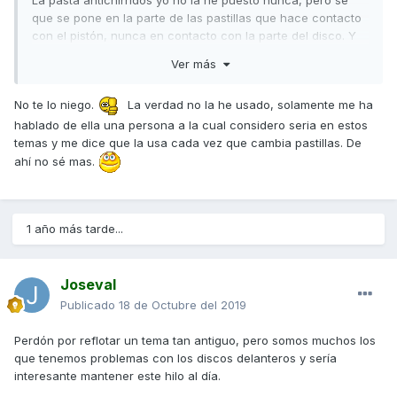
La pasta antichirridos yo no la he puesto nunca, pero se
que se pone en la parte de las pastillas que hace contacto
con el pistón, nunca en contacto con la parte del disco. Y
el efecto que produce es de colchón, como si en cierta
Ver más
manera las pastillas fueran "flotantes", pero eso no
consigue si no disfrazar la avería, mi opinión ya os la he
No te lo niego.
La verdad no la he usado, solamente me ha
dicho: si los frenos chirrían, hay que revisarlos.
hablado de ella una persona a la cual considero seria en estos
Saludos
temas y me dice que la usa cada vez que cambia pastillas. De
ahí no sé mas.
1 año más tarde...
Joseval
Publicado
18 de Octubre del 2019
Perdón por reflotar un tema tan antiguo, pero somos muchos los
que tenemos problemas con los discos delanteros y sería
interesante mantener este hilo al día.