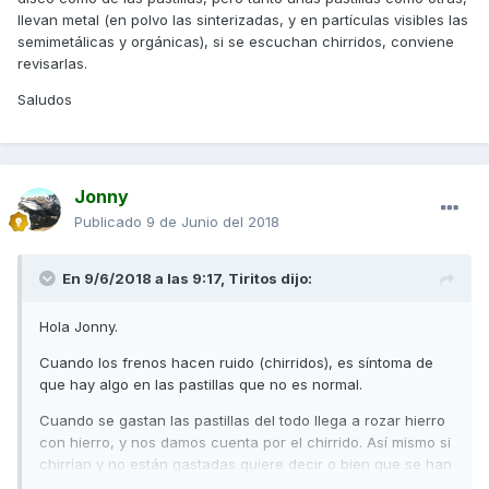
llevan metal (en polvo las sinterizadas, y en partículas visibles las
semimetálicas y orgánicas), si se escuchan chirridos, conviene
revisarlas.
Saludos
Jonny
Publicado
9 de Junio del 2018
En 9/6/2018 a las 9:17,
Tiritos
dijo:
Hola Jonny.
Cuando los frenos hacen ruido (chirridos), es síntoma de
que hay algo en las pastillas que no es normal.
Cuando se gastan las pastillas del todo llega a rozar hierro
con hierro, y nos damos cuenta por el chirrido. Así mismo si
chirrían y no están gastadas quiere decir o bien que se han
cristalizado (por varias causas), o que tienen alguna