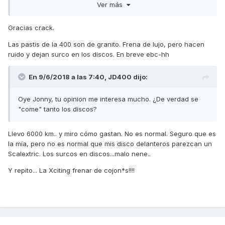
Ver más
partícula incrustada (arenilla, partículas metálicas
desprendidas del disco y pastillas, etc.).
Gracias crack.
Si las pastillas son nuevas (moto nueva) y chirrían también
Las pastis de la 400 son de granito. Frena de lujo, pero hacen
hay algo que está mal, en todos los casos conviene
ruido y dejan surco en los discos. En breve ebc-hh
desmontarlas, revisarlas, y limpiar los discos y pastillas con
lija fina, si esto no se hace, los surcos que de por sí van
saliendo en los discos (por desprendimiento de material
En 9/6/2018 a las 7:40,
JD400
dijo:
ante la fricción), se van haciendo cada vez mayores a más
velocidad, pues el material desprendido, se adhiere a las
Oye Jonny, tu opinion me interesa mucho. ¿De verdad se
pastillas incrustándose en ellas y haciendo de esmeril.
"come" tanto los discos?
Además de todo esto está la calidad de los compuestos,
tanto del disco como de las pastillas, pero tanto unas
Llevo 6000 km.. y miro cómo gastan. No es normal. Seguro que es
pastillas como otras, llevan metal (en polvo las sinterizadas,
la mía, pero no es normal que mis disco delanteros parezcan un
y en partículas visibles las semimetálicas y orgánicas), si se
Scalextric. Los surcos en discos...malo nene..
escuchan chirridos, conviene revisarlas.
Y repito... La Xciting frenar de cojon*s!!!!
Saludos