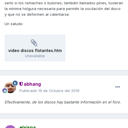
serlo si los remaches o bulones, también llamados pines, tuvieran
unos 45€ y me las monto yo sin problema. Me parece un
la mínima holgura necesaria para permitir la oscilación del disco
desembolso ridículo si con ello pudiera conseguir, además
y que no se deformen al calentarse.
de una mejor frenada, reducir o eliminar los problemas con
los discos.
Un saludo
Que opináis ???
video discos flotantes.htm
Unavailable
abhang
Publicado
19 de Octubre del 2019
Efectivamente, de los discos hay bastante información en el foro.
elxispa