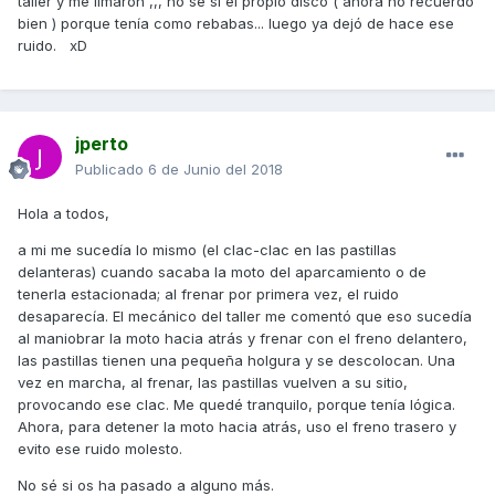
taller y me limaron ,,, no se si el propio disco ( ahora no recuerdo
bien ) porque tenía como rebabas... luego ya dejó de hace ese
ruido. xD
jperto
Publicado
6 de Junio del 2018
Hola a todos,
a mi me sucedía lo mismo (el clac-clac en las pastillas
delanteras) cuando sacaba la moto del aparcamiento o de
tenerla estacionada; al frenar por primera vez, el ruido
desaparecía. El mecánico del taller me comentó que eso sucedía
al maniobrar la moto hacia atrás y frenar con el freno delantero,
las pastillas tienen una pequeña holgura y se descolocan. Una
vez en marcha, al frenar, las pastillas vuelven a su sitio,
provocando ese clac. Me quedé tranquilo, porque tenía lógica.
Ahora, para detener la moto hacia atrás, uso el freno trasero y
evito ese ruido molesto.
No sé si os ha pasado a alguno más.