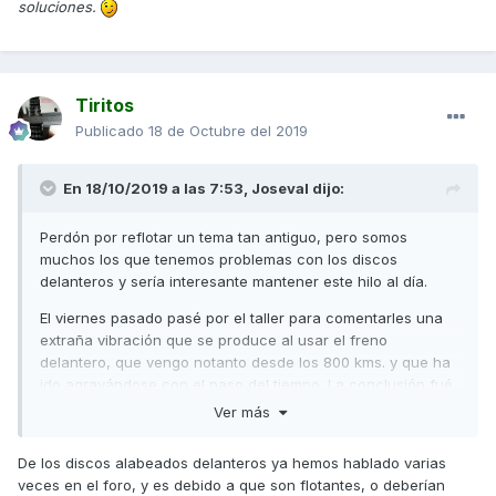
soluciones.
Tiritos
Publicado
18 de Octubre del 2019
En 18/10/2019 a las 7:53,
Joseval
dijo:
Perdón por reflotar un tema tan antiguo, pero somos
muchos los que tenemos problemas con los discos
delanteros y sería interesante mantener este hilo al día.
El viernes pasado pasé por el taller para comentarles una
extraña vibración que se produce al usar el freno
delantero, que vengo notanto desde los 800 kms. y que ha
ido agravándose con el paso del tiempo. La conclusión fué
evidente, los discos están alabeados ( 3500 kms ) y los van
Ver más
a cambiar en garantía. Como leo por aquí que el material de
las pastillas originales es muy duro, quizá sería buena idea
De los discos alabeados delanteros ya hemos hablado varias
aprovechar para poner otras pastillas de mejor calidad,
veces en el foro, y es debido a que son flotantes, o deberían
concretamente unas Brembo sinterizadas. Me salen por