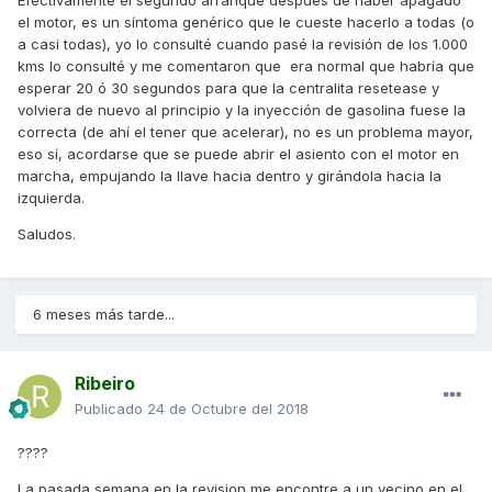
Efectivamente el segundo arranque después de haber apagado
el motor, es un síntoma genérico que le cueste hacerlo a todas (o
a casi todas), yo lo consulté cuando pasé la revisión de los 1.000
kms lo consulté y me comentaron que era normal que habría que
esperar 20 ó 30 segundos para que la centralita resetease y
volviera de nuevo al principio y la inyección de gasolina fuese la
correcta (de ahí el tener que acelerar), no es un problema mayor,
eso sí, acordarse que se puede abrir el asiento con el motor en
marcha, empujando la llave hacia dentro y girándola hacia la
izquierda.
Saludos.
6 meses más tarde...
Ribeiro
Publicado
24 de Octubre del 2018
????
La pasada semana en la revision me encontre a un vecino en el