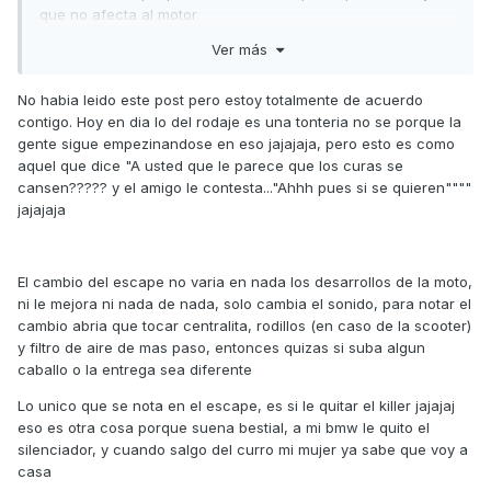
que no afecta al motor
Ver más
Yo no soy muy de escapes, pero si te gusta adelante
No habia leido este post pero estoy totalmente de acuerdo
contigo. Hoy en dia lo del rodaje es una tonteria no se porque la
gente sigue empezinandose en eso jajajaja, pero esto es como
aquel que dice "A usted que le parece que los curas se
cansen????? y el amigo le contesta..."Ahhh pues si se quieren""""
jajajaja
El cambio del escape no varia en nada los desarrollos de la moto,
ni le mejora ni nada de nada, solo cambia el sonido, para notar el
cambio abria que tocar centralita, rodillos (en caso de la scooter)
y filtro de aire de mas paso, entonces quizas si suba algun
caballo o la entrega sea diferente
Lo unico que se nota en el escape, es si le quitar el killer jajajaj
eso es otra cosa porque suena bestial, a mi bmw le quito el
silenciador, y cuando salgo del curro mi mujer ya sabe que voy a
casa