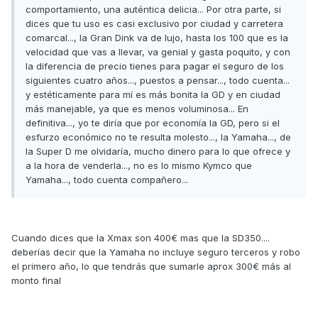
comportamiento, una auténtica delicia... Por otra parte, si
dices que tu uso es casi exclusivo por ciudad y carretera
comarcal..., la Gran Dink va de lujo, hasta los 100 que es la
velocidad que vas a llevar, va genial y gasta poquito, y con
la diferencia de precio tienes para pagar el seguro de los
siguientes cuatro años..., puestos a pensar..., todo cuenta...
y estéticamente para mí es más bonita la GD y en ciudad
más manejable, ya que es menos voluminosa... En
definitiva..., yo te diría que por economía la GD, pero si el
esfurzo económico no te resulta molesto..., la Yamaha..., de
la Super D me olvidaría, mucho dinero para lo que ofrece y
a la hora de venderla..., no es lo mismo Kymco que
Yamaha..., todo cuenta compañero...
Cuando dices que la Xmax son 400€ mas que la SD350....
deberías decir que la Yamaha no incluye seguro terceros y robo
el primero año, lo que tendrás que sumarle aprox 300€ más al
monto final