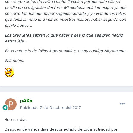
se crearon antes de salir la moto. Tambien porque este hilo se
como si son unos segundos, pero si se ve algo, aunque sea
perdió en la migracion del foro. Mi modesta opinion esque ya que
mal, pues ya es un fallo perdonable, la suma de ese tipo de
se cerró tendria que haber seguido cerrado y ya viendo los fallos
fallos si sería algo preocupante pero por uno o dos no pasa
que tenia la moto una vez en nuestras manos, haber seguido con
nada, todas las motos tienen algún fallo si se lo buscas.
el hilo nuevo...
Los Sres jefes sabran lo que hacer y dea lo que sea bien hecho
estará jeje...
En cuanto a lo de fallos inperdonables, estoy contigo Nigromante.
Saludotes.
pAKo
Publicado
7 de Octubre del 2017
Buenos dias
Despues de varios dias desconectado de toda actividad por