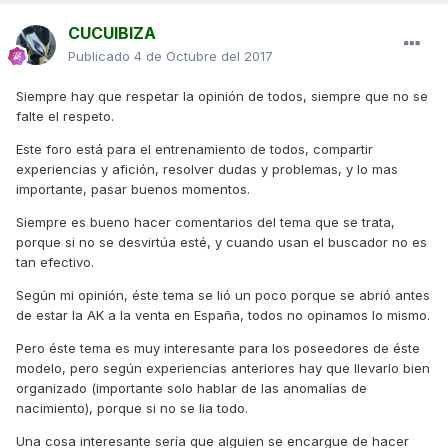
algunos defectos que trae la AK 550 , a dicho la verdad
duela a quien le duela, de los defectos que ha encontrado
CUCUIBIZA
en ella, quien mejor que él para aportarlo al foro para que
Publicado
4 de Octubre del 2017
todos estemos al tanto de lo que sucede con esta moto a
un módico precio de 10.000 Euros. No entiendo la
Siempre hay que respetar la opinión de todos, siempre que no se
intolerancia de algunos foreros al criticar a paKo por
falte el respeto.
detallar los defectos,de la AK 550, que pasa hay que
ocultarlos? para favorecer a alguien.....
Este foro está para el entrenamiento de todos, compartir
experiencias y afición, resolver dudas y problemas, y lo mas
Gracias paKo por tu sinceridad, comparto tus opiniones.
importante, pasar buenos momentos.
Siempre es bueno hacer comentarios del tema que se trata,
porque si no se desvirtúa esté, y cuando usan el buscador no es
Saludos.
tan efectivo.
Según mi opinión, éste tema se lió un poco porque se abrió antes
de estar la AK a la venta en España, todos no opinamos lo mismo.
Pero éste tema es muy interesante para los poseedores de éste
modelo, pero según experiencias anteriores hay que llevarlo bien
organizado (importante solo hablar de las anomalías de
nacimiento), porque si no se lia todo.
Una cosa interesante sería que alguien se encargue de hacer