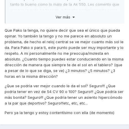
tanto lo bueno como lo malo de la Ak 550. Les comento que
aunque la moto ha llegado a España posteriormente como
ha sido el caso, el Tablero de instrumentación, de la Ak
Ver más
550, es el mismo,que el que usan en otros países,y tiene el
mismo problema cuando le da el sol, Kymco no ha hecho
Que Pako la tenga, no quiere decir que sea el único que pueda
nada al respecto, porque el tablero de
opinar. Yo también la tengo y no me parece en absoluto un
instrumentación sigue siendo el mismo(sí o sí),(no se
problema, de hecho el reloj central se ve mejor cuanto más sol le
observa bien al darle el sol, y considero que ésto es muy
da. Para Pako o para ti, este punto puede ser muy importante y lo
importante en caso de que se presentase una anomalía,
respeto. A mi personalmente no me preocupa/molesta en
reflejada en el tablero de instrumentación y no la viéramos
absoluto. ¿Cuanto tiempo puedes estar conduciendo en la misma
al darle el sol). Yo también me dí cuenta cuándo probé la
dirección de manera que siempre te de el sol en el tablero? (que
moto, que al darle el sol no se observa bien el tablero de
a pesar de lo que se diga, se ve) ¿3 minutos? ¿5 minutos? ¿3
instrumentos( Gran metida de pata por Kymco). Que piensan
horas en la misma dirección?
que los de Kymco van a cambiar el Tablero de
instrumentos, a una moto recién salida del mercado? que
¿Que se podría ver mejor cuando le da el sol? Seguro!!! ¿Que
no se ve cuando le da el sol? pasará de todo para no tener
podría tener en vez de 54 CV 90 o 100? Seguro!!! ¿Que podría ser
perjuicios para la marca, donde lógicamente los
más bonita? Seguro!!! ¿Que podría tener un asiento hipercómodo
compradores serán los afectados en cuanto a éste tema y
a la par que deportivo? Seguro!!!etc, etc, etc...
otros defectos que presente la AK. No me parece justo las
Pero ya la tengo y estoy contentísimo con ella (de momento)
críticas de algunos foreros hacia el compañero paKo
cuándo el es uno de los que ha adquirido la moto en sí,tal y
como lo expone en un comentario y que a pesar de