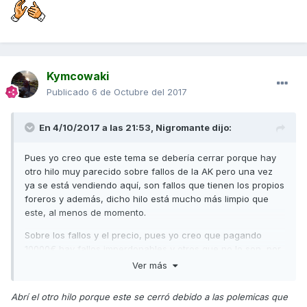
Kymcowaki
Publicado
6 de Octubre del 2017
En 4/10/2017 a las 21:53,
Nigromante
dijo:
Pues yo creo que este tema se debería cerrar porque hay
otro hilo muy parecido sobre fallos de la AK pero una vez
ya se está vendiendo aquí, son fallos que tienen los propios
foreros y además, dicho hilo está mucho más limpio que
este, al menos de momento.
Sobre los fallos y el precio, pues yo creo que pagando
10000€ hay fallos imperdonables y otros que no lo son, por
ejemplo, si el cuadro no se viese absolutamente nada
Ver más
cuando le da el sol pues sería un fallo imperdonable a mi
parecer, a mi me da igual cuanto tiempo me esté dando el
Abrí el otro hilo porque este se cerró debido a las polemicas que
sol, si me da cuando estoy sobrepasando un radar pues