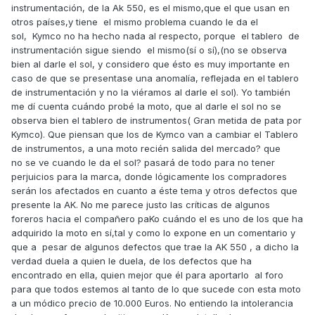
instrumentación, de la Ak 550, es el mismo,que el que usan en
otros países,y tiene el mismo problema cuando le da el
sol, Kymco no ha hecho nada al respecto, porque el tablero de
instrumentación sigue siendo el mismo(sí o sí),(no se observa
bien al darle el sol, y considero que ésto es muy importante en
caso de que se presentase una anomalía, reflejada en el tablero
de instrumentación y no la viéramos al darle el sol). Yo también
me dí cuenta cuándo probé la moto, que al darle el sol no se
observa bien el tablero de instrumentos( Gran metida de pata por
Kymco). Que piensan que los de Kymco van a cambiar el Tablero
de instrumentos, a una moto recién salida del mercado? que
no se ve cuando le da el sol? pasará de todo para no tener
perjuicios para la marca, donde lógicamente los compradores
serán los afectados en cuanto a éste tema y otros defectos que
presente la AK. No me parece justo las críticas de algunos
foreros hacia el compañero paKo cuándo el es uno de los que ha
adquirido la moto en sí,tal y como lo expone en un comentario y
que a pesar de algunos defectos que trae la AK 550 , a dicho la
verdad duela a quien le duela, de los defectos que ha
encontrado en ella, quien mejor que él para aportarlo al foro
para que todos estemos al tanto de lo que sucede con esta moto
a un módico precio de 10.000 Euros. No entiendo la intolerancia