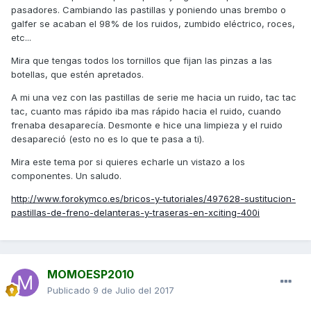
pasadores. Cambiando las pastillas y poniendo unas brembo o
galfer se acaban el 98% de los ruidos, zumbido eléctrico, roces,
etc...
Mira que tengas todos los tornillos que fijan las pinzas a las
botellas, que estén apretados.
A mi una vez con las pastillas de serie me hacia un ruido, tac tac
tac, cuanto mas rápido iba mas rápido hacia el ruido, cuando
frenaba desaparecía. Desmonte e hice una limpieza y el ruido
desapareció (esto no es lo que te pasa a ti).
Mira este tema por si quieres echarle un vistazo a los
componentes. Un saludo.
http://www.forokymco.es/bricos-y-tutoriales/497628-sustitucion-
pastillas-de-freno-delanteras-y-traseras-en-xciting-400i
MOMOESP2010
Publicado
9 de Julio del 2017