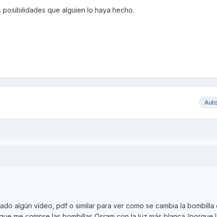
posibilidades que alguien lo haya hecho.
Aut
rado algún vídeo, pdf o similar para ver como se cambia la bombilla 
que me compre las bombillas Osram con la luz más blanca (porque l