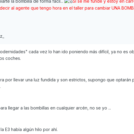
rte la bombilla de forma fácil...
SI se me funde y estoy en carr
ecir al agente que tengo hora en el taller para cambiar UNA BOMB
az_
odernidades" cada vez lo han ido poniendo más difícil, ya no es ob
los coches.
era por llevar una luz fundida y son estrictos, supongo que optarán 
.
a llegar a las bombillas en cualquier arcén, no se yo ...
 E3 había algún hilo por ahí.