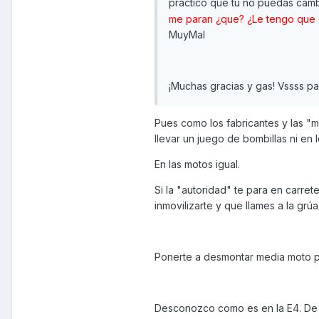
práctico que tu no puedas cambia
me paran ¿que? ¿Le tengo que d
MuyMal
¡Muchas gracias y gas! Vssss p
Pues como los fabricantes y las "m
llevar un juego de bombillas ni en 
En las motos igual.
Si la "autoridad" te para en carret
inmovilizarte y que llames a la grúa
Ponerte a desmontar media moto par
Desconozco como es en la E4. De la