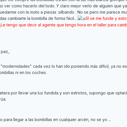
igo ver como hacerlo del todo. Y claro mejor verlo de alguien que ya
quedarme con la moto a piezas :silbando . No se pero me parece m
as cambiarte la bombilla de forma fácil...
SI se me funde y esto
Le tengo que decir al agente que tengo hora en el taller para camb
 paz_
 "modernidades" cada vez lo han ido poniendo más difícil, ya no es
ombillas ni en los coches.
retera por llevar una luz fundida y son estrictos, supongo que optar
rúa.
para llegar a las bombillas en cualquier arcén, no se yo ...