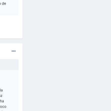
a de
la
uz
 ha
poco