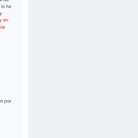
 lo ha
uy
y en
iar
án por