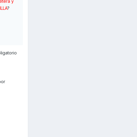
etera y
ILLA
?
ligatorio
por