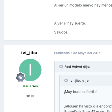
Al ser un modelo nuevo hay menos 
A ver si hay suerte.
Saludos.
ivi_jibu
Publicado
5 de Mayo del 2017
Red Velvet dijo:
ivi_jibu dijo:
Usuarios
¡Muy buenas familia!
19
¿Alguien ha visto o a encont
SuperDink Euro 4? muro_ Es 