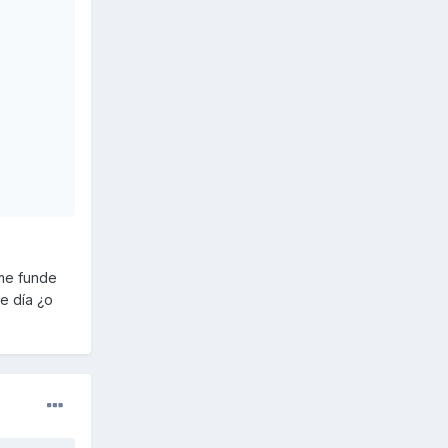
 me funde
e día ¿o