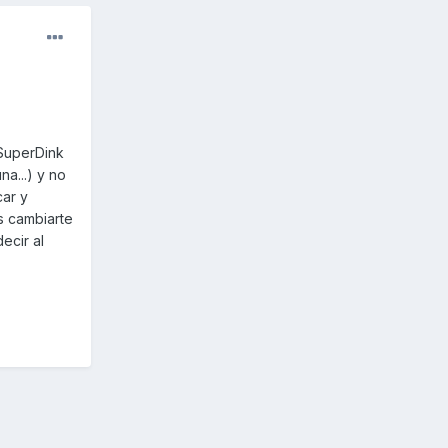
 SuperDink
a...) y no
car y
s cambiarte
ecir al