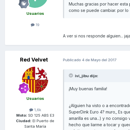
Muchas gracias por hacer esta
como se puede cambiar. por lo
Usuarios
19
A ver si nos responde alguien... jaja
Red Velvet
Publicado
4 de Mayo del 2017
ivi_jibu dijo:
¡Muy buenas familia!
Usuarios
¿Alguien ha visto o a encontrad
1,6k
SuperDink Euro 4? muro_ Es que
Moto:
SD 125 ABS E3
amarilla es una...) y no consigo
Ciudad:
El Puerto de
hecho que liarme a tocar y que
Santa María