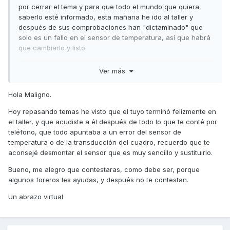
por cerrar el tema y para que todo el mundo que quiera
saberlo esté informado, esta mañana he ido al taller y
después de sus comprobaciones han "dictaminado" que
solo es un fallo en el sensor de temperatura, así que habrá
que cambiarlo y listo.
Lo malo es que hasta el martes no me la pueden coger, así
Ver más
que me quedo sin moto varios dias pero tambien me quedo
mucho mas tranquilo sabiendo que solo es eso.
Hola Maligno.
Muchas gracias por tu ayuda Tiritos y por tus lecciones. Ya
Hoy repasando temas he visto que el tuyo terminó felizmente en
sé algo más sobre la moto.
el taller, y que acudiste a él después de todo lo que te conté por
Grande este foro y grandes los que los hacéis posible.
teléfono, que todo apuntaba a un error del sensor de
temperatura o de la transducción del cuadro, recuerdo que te
Un abrazo¡¡¡¡
aconsejé desmontar el sensor que es muy sencillo y sustituirlo.
Bueno, me alegro que contestaras, como debe ser, porque
algunos foreros les ayudas, y después no te contestan.
Un abrazo virtual