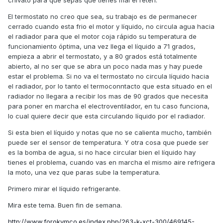
chivato para que sepas que tienes mal el retén.
El termostato no creo que sea, su trabajo es de permanecer
cerrado cuando esta frio el motor y líquido, no circula agua hacia
el radiador para que el motor coja rápido su temperatura de
funcionamiento óptima, una vez llega el líquido a 71 grados,
empieza a abrir el termostato, y a 80 grados está totalmente
abierto, al no ser que se abra un poco nada mas y hay puede
estar el problema. Si no va el termostato no circula líquido hacia
el radiador, por lo tanto el termoconntacto que esta situado en el
radiador no llegara a recibir los mas de 90 grados que necesita
para poner en marcha el electroventilador, en tu caso funciona,
lo cual quiere decir que esta circulando líquido por el radiador.
Si esta bien el líquido y notas que no se calienta mucho, también
puede ser el sensor de temperatura. Y otra cosa que puede ser
es la bomba de agua, si no hace circular bien el líquido hay
tienes el problema, cuando vas en marcha el mismo aire refrigera
la moto, una vez que paras sube la temperatura.
Primero mirar el líquido refrigerante.
Mira este tema. Buen fin de semana.
http://www.forokymco.es/index.php/263-k-xct-300/469145-