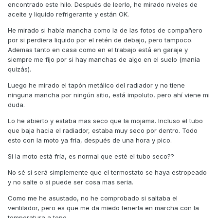
encontrado este hilo. Después de leerlo, he mirado niveles de
aceite y liquido refrigerante y están OK.
He mirado si había mancha como la de las fotos de compañero
por si perdiera liquido por el retén de debajo, pero tampoco.
Ademas tanto en casa como en el trabajo está en garaje y
siempre me fijo por si hay manchas de algo en el suelo (manía
quizás).
Luego he mirado el tapón metálico del radiador y no tiene
ninguna mancha por ningún sitio, está impoluto, pero ahí viene mi
duda.
Lo he abierto y estaba mas seco que la mojama. Incluso el tubo
que baja hacia el radiador, estaba muy seco por dentro. Todo
esto con la moto ya fría, después de una hora y pico.
Si la moto está fría, es normal que esté el tubo seco??
No sé si será simplemente que el termostato se haya estropeado
y no salte o si puede ser cosa mas seria.
Como me he asustado, no he comprobado si saltaba el
ventilador, pero es que me da miedo tenerla en marcha con la
temperatura a tope.