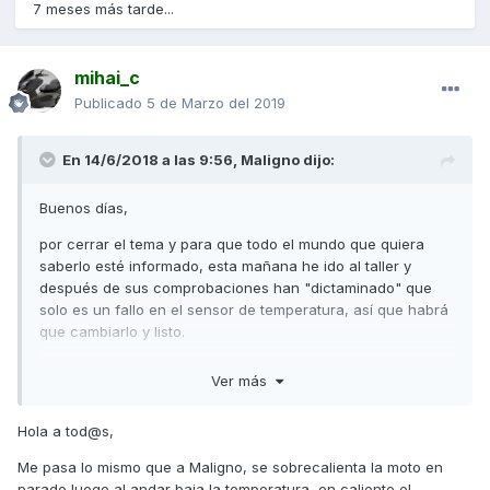
7 meses más tarde...
mihai_c
Publicado
5 de Marzo del 2019
En 14/6/2018 a las 9:56,
Maligno
dijo:
Buenos días,
por cerrar el tema y para que todo el mundo que quiera
saberlo esté informado, esta mañana he ido al taller y
después de sus comprobaciones han "dictaminado" que
solo es un fallo en el sensor de temperatura, así que habrá
que cambiarlo y listo.
Lo malo es que hasta el martes no me la pueden coger, así
Ver más
que me quedo sin moto varios dias pero tambien me quedo
mucho mas tranquilo sabiendo que solo es eso.
Hola a tod@s,
Muchas gracias por tu ayuda Tiritos y por tus lecciones. Ya
Me pasa lo mismo que a Maligno, se sobrecalienta la moto en
sé algo más sobre la moto.
parado luego al andar baja la temperatura, en caliente el