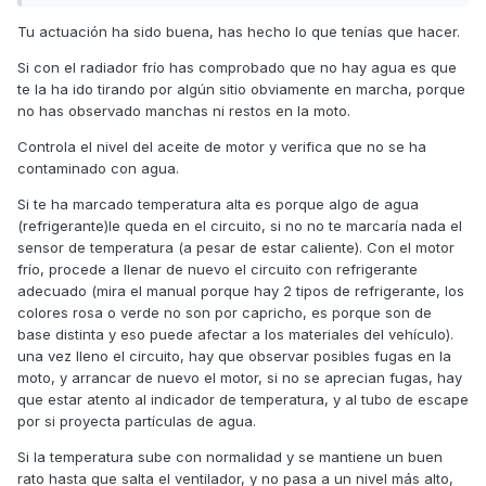
días, sin hacer nada diferente, siempre que llego, antes de
Tu actuación ha sido buena, has hecho lo que tenías que hacer.
meterla en el garaje mientras me quito el casco, etc..., la
dejo un poco, como 30 segundos, al ralenti y luego la paro.
Si con el radiador frío has comprobado que no hay agua es que
te la ha ido tirando por algún sitio obviamente en marcha, porque
Cuando la he ido a parar, la temperatura estaba arriba del
no has observado manchas ni restos en la moto.
todo en intermitente, así que la he apagado
inmediatamente, pero cuando he ido en marcha, y lo miro
Controla el nivel del aceite de motor y verifica que no se ha
mucho, la temperatura estaba bien, ha sido al parar y
contaminado con agua.
tenerla al ralentí medio minuto.
Si te ha marcado temperatura alta es porque algo de agua
En cuanto he subido me he puesto a buscar en el foro y he
(refrigerante)le queda en el circuito, si no no te marcaría nada el
encontrado este hilo. Después de leerlo, he mirado niveles
sensor de temperatura (a pesar de estar caliente). Con el motor
de aceite y liquido refrigerante y están OK.
frío, procede a llenar de nuevo el circuito con refrigerante
adecuado (mira el manual porque hay 2 tipos de refrigerante, los
He mirado si había mancha como la de las fotos de
colores rosa o verde no son por capricho, es porque son de
compañero por si perdiera liquido por el retén de debajo,
base distinta y eso puede afectar a los materiales del vehículo).
pero tampoco. Ademas tanto en casa como en el trabajo
una vez lleno el circuito, hay que observar posibles fugas en la
está en garaje y siempre me fijo por si hay manchas de
moto, y arrancar de nuevo el motor, si no se aprecian fugas, hay
algo en el suelo (manía quizás).
que estar atento al indicador de temperatura, y al tubo de escape
Luego he mirado el tapón metálico del radiador y no tiene
por si proyecta partículas de agua.
ninguna mancha por ningún sitio, está impoluto, pero ahí
Si la temperatura sube con normalidad y se mantiene un buen
viene mi duda.
rato hasta que salta el ventilador, y no pasa a un nivel más alto,