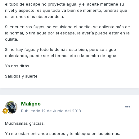
Lo he abierto y estaba mas seco que la mojama. Incluso el
el tubo de escape no proyecta agua, y el aceite mantiene su
tubo que baja hacia el radiador, estaba muy seco por
nivel y aspecto, es que todo va bien de momento, tendrás que
dentro. Todo esto con la moto ya fría, después de una hora
estar unos días observándola.
y pico.
Si encuentras fugas, se emulsiona el aceite, se calienta más de
Si la moto está fría, es normal que esté el tubo seco??
lo normal, o tira agua por el escape, la avería puede estar en la
culata.
No sé si será simplemente que el termostato se haya
estropeado y no salte o si puede ser cosa mas seria.
Si no hay fugas y todo lo demás está bien, pero se sigue
calentando, puede ser el termostato o la bomba de agua.
Como me he asustado, no he comprobado si saltaba el
ventilador, pero es que me da miedo tenerla en marcha con
Ya nos dirás.
la temperatura a tope.
Saludos y suerte.
Muchas gracias a todos por vuestra colaboración.
Saludos.
Maligno
Publicado
12 de Junio del 2018
Muchisimas gracias.
Ya me estan entrando sudores y tembleque en las piernas.