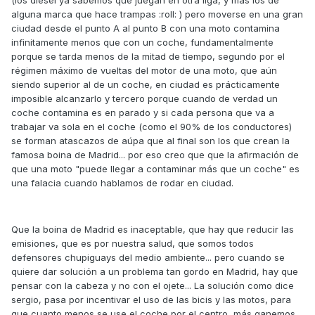
(los diésel ya sabemos que juegan en otra liga, y más los de
alguna marca que hace trampas :roll: ) pero moverse en una gran
ciudad desde el punto A al punto B con una moto contamina
infinitamente menos que con un coche, fundamentalmente
porque se tarda menos de la mitad de tiempo, segundo por el
régimen máximo de vueltas del motor de una moto, que aún
siendo superior al de un coche, en ciudad es prácticamente
imposible alcanzarlo y tercero porque cuando de verdad un
coche contamina es en parado y si cada persona que va a
trabajar va sola en el coche (como el 90% de los conductores)
se forman atascazos de aúpa que al final son los que crean la
famosa boina de Madrid... por eso creo que que la afirmación de
que una moto "puede llegar a contaminar más que un coche" es
una falacia cuando hablamos de rodar en ciudad.
Que la boina de Madrid es inaceptable, que hay que reducir las
emisiones, que es por nuestra salud, que somos todos
defensores chupiguays del medio ambiente... pero cuando se
quiere dar solución a un problema tan gordo en Madrid, hay que
pensar con la cabeza y no con el ojete... La solución como dice
sergio, pasa por incentivar el uso de las bicis y las motos, para
que cuanto menos se use el coche por el centro, más ganemos