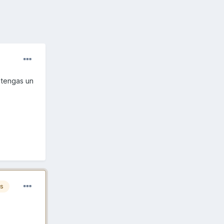
 tengas un
es