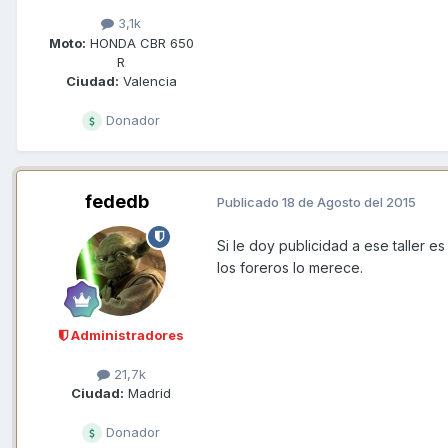
3,1k
Moto:
HONDA CBR 650
R
Ciudad:
Valencia
Donador
fededb
Publicado
18 de Agosto del 2015
Si le doy publicidad a ese taller 
los foreros lo merece.
Administradores
21,7k
Ciudad:
Madrid
Donador