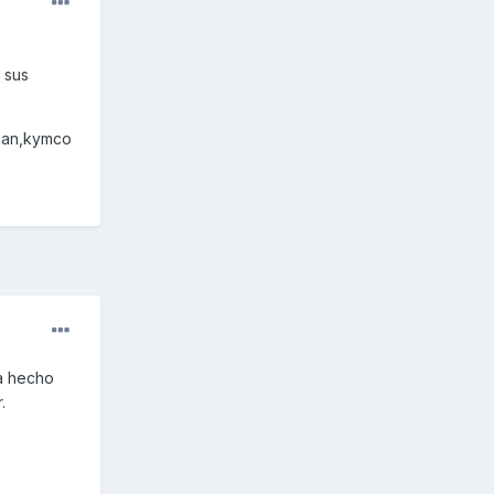
 sus
tuan,kymco
ha hecho
.