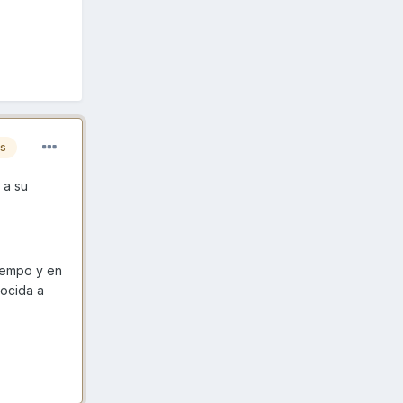
es
 a su
tiempo y en
ocida a