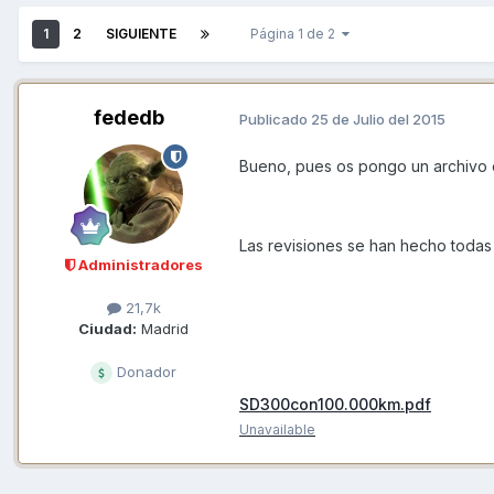
1
2
SIGUIENTE
Página 1 de 2
fededb
Publicado
25 de Julio del 2015
Bueno, pues os pongo un archivo c
Las revisiones se han hecho todas
Administradores
21,7k
Ciudad:
Madrid
Donador
SD300con100.000km.pdf
Unavailable