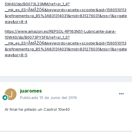
5W40/dp/B0073L23MM/ref=sr_1_4?
__mk_es_ES=ÅMÅŽÕÑ&keywords=aceite+scooter&qid=1560510113
&refinements=p_85%3A831314031&rnid=831276031&rps=1&s=gate
way&sr=8-4
https://www.amazon.es/REPSOL-RP163N51-Lubricante-para-
10W40/dp/B0073PY5F6/ref=sr_1_5?
__mk_es_ES=ÅMÅŽÕÑ&keywords=aceite+scooter&qid=1560510113
&refinements=p_85%3A831314031&rnid=831276031&rps=1&s=gate
way&sr=8-5
juaromes
Publicado
15 de Junio del 2019
Al final he pillado un Castrol 10w40