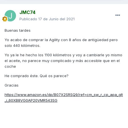
JMC74
Publicado
17 de Junio del 2021
Buenas tardes
Yo acabo de comprar la Agility con 8 años de antigüedad pero
solo 440 kilómetros.
Yo ya le he hecho los 1100 kilómetros y voy a cambiarle yo mismo
el aceite, no parece muy complicado y más accesible que en el
coche
He comprado éste. Qué os parece?
Gracias
https://www.amazon.es/dp/B07X2SRSQ9/ref=cm_sw_r_cp_apa_glt
_i_60XB8VG0AP20VMR543SG