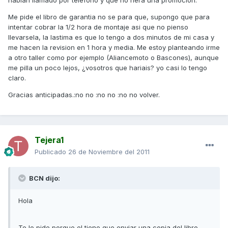
habian llamado por telefono y que no hera una promocion.
Me pide el libro de garantia no se para que, supongo que para
intentar cobrar la 1/2 hora de montaje asi que no pienso
llevarsela, la lastima es que lo tengo a dos minutos de mi casa y
me hacen la revision en 1 hora y media. Me estoy planteando irme
a otro taller como por ejemplo (Aliancemoto o Bascones), aunque
me pilla un poco lejos, ¿vosotros que hariais? yo casi lo tengo
claro.
Gracias anticipadas.:no no :no no :no no volver.
Tejera1
Publicado
26 de Noviembre del 2011
BCN dijo:
Hola
Te lo pide porque el tiene que enviar una copia del libro