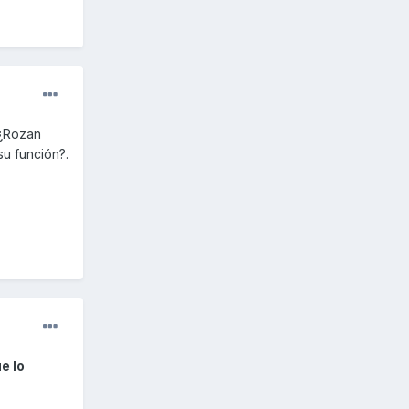
t¿Rozan
u función?.
e lo