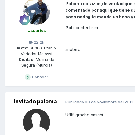
Paloma corazon,de verdad que n
comentado por aqui que tiene qu
pasa nada¡¡ te mando un beso y 
Poli
:contentisim
Usuarios
22,2k
Moto:
SD300 Titanio
:motero
Variador Malossi
Ciudad:
Molina de
Segura (Murcia)
Donador
Invitado paloma
Publicado
30 de Noviembre del 2011
Uffff. grache amichi