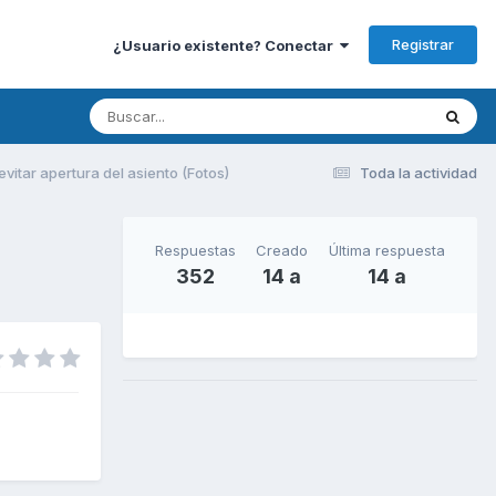
Registrar
¿Usuario existente? Conectar
vitar apertura del asiento (Fotos)
Toda la actividad
Respuestas
Creado
Última respuesta
352
14 a
14 a