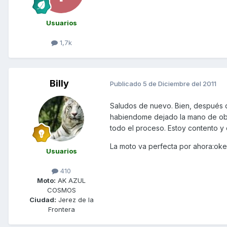
Usuarios
1,7k
Billy
Publicado
5 de Diciembre del 2011
Saludos de nuevo. Bien, después de
habiendome dejado la mano de obra
todo el proceso. Estoy contento y 
La moto va perfecta por ahora:oke
Usuarios
410
Moto:
AK AZUL
COSMOS
Ciudad:
Jerez de la
Frontera