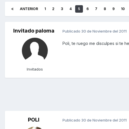
ANTERIOR
1
2
3
4
5
6
7
8
9
10
Invitado paloma
Publicado
30 de Noviembre del 2011
Poli, te ruego me disculpes si te 
Invitados
POLI
Publicado
30 de Noviembre del 2011