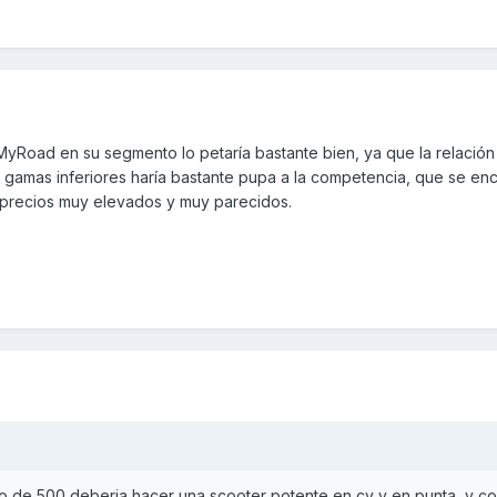
MyRoad en su segmento lo petaría bastante bien, ya que la relación
 gamas inferiores haría bastante pupa a la competencia, que se en
 precios muy elevados y muy parecidos.
 de 500 deberia hacer una scooter potente en cv y en punta, y c