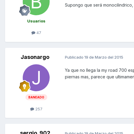
Supongo que será monocilindrico,
Usuarios
47
Jasonargo
Publicado
19 de Marzo del 2015
Ya que no llega la my road 700 es
piernas mas, parece que ultimamen
BANEADO
257
sergio_902
Publicado
19 de Marzo del 2015