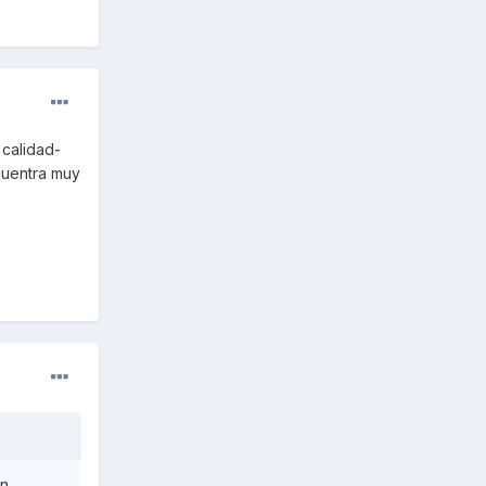
 calidad-
cuentra muy
on