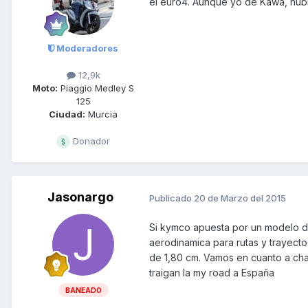
el euro4. Aunque yo de Kawa, hubi
Moderadores
12,9k
Moto:
Piaggio Medley S
125
Ciudad:
Murcia
Donador
Jasonargo
Publicado
20 de Marzo del 2015
Si kymco apuesta por un modelo d
aerodinamica para rutas y trayecto
de 1,80 cm. Vamos en cuanto a ch
traigan la my road a Espaňa
BANEADO