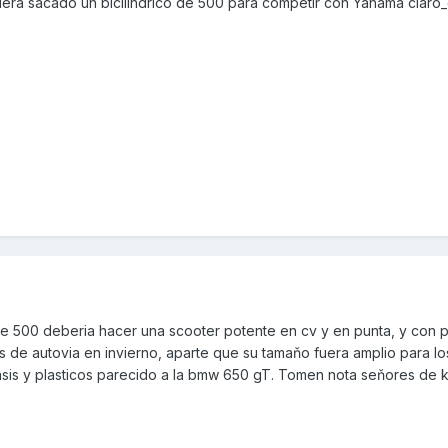
era sacado un bicilindrico de 500 para competir con Yahama claro_
e 500 deberia hacer una scooter potente en cv y en punta, y con 
s de autovia en invierno, aparte que su tamaňo fuera amplio para l
asis y plasticos parecido a la bmw 650 gT. Tomen nota seňores de