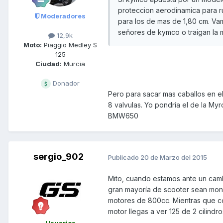
proteccion aerodinamica para ru
Moderadores
para los de mas de 1,80 cm. Va
seňores de kymco o traigan la 
12,9k
Moto:
Piaggio Medley S
125
Ciudad:
Murcia
Donador
Pero para sacar mas caballos en el
8 valvulas. Yo pondría el de la My
BMW650
sergio_902
Publicado
20 de Marzo del 2015
Mito, cuando estamos ante un cambi
gran mayoría de scooter sean monoci
motores de 800cc. Mientras que con
motor llegas a ver 125 de 2 cilindr