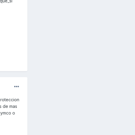
que_si
proteccion
os de mas
 kymco o