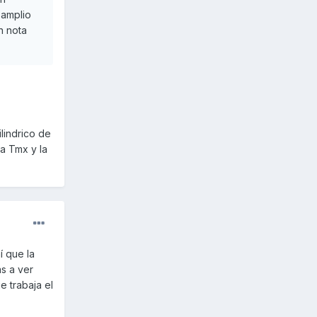
 amplio
n nota
lindrico de
a Tmx y la
í que la
as a ver
e trabaja el