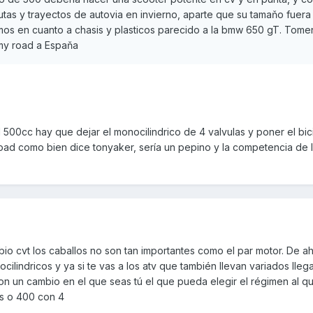
tas y trayectos de autovia en invierno, aparte que su tamaňo fuera
mos en cuanto a chasis y plasticos parecido a la bmw 650 gT. Tome
my road a Espaňa
 500cc hay que dejar el monocilindrico de 4 valvulas y poner el bici
road como bien dice tonyaker, sería un pepino y la competencia de l
o cvt los caballos no son tan importantes como el par motor. De ah
lindricos y ya si te vas a los atv que también llevan variados lleg
 un cambio en el que seas tú el que pueda elegir el régimen al qu
os o 400 con 4