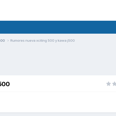
400
Rumores nueva xciting 500 y kawa j500
j500