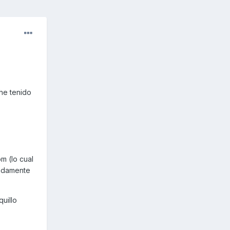
 he tenido
m (lo cual
endamente
uillo