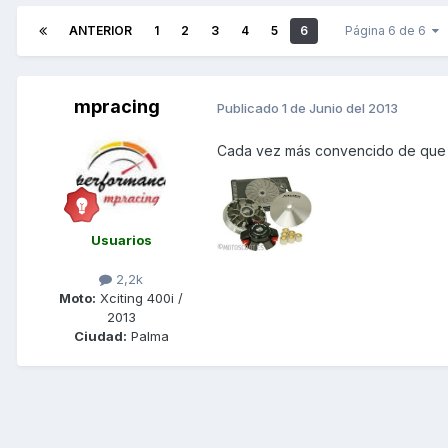
ANTERIOR
1
2
3
4
5
6
Página 6 de 6
mpracing
Publicado
1 de Junio del 2013
Cada vez más convencido de que 
Usuarios
2,2k
Moto:
Xciting 400i /
2013
Ciudad:
Palma