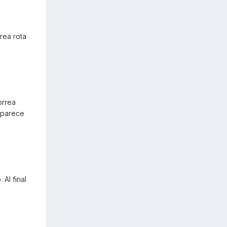
rea rota
orrea
e parece
Al final