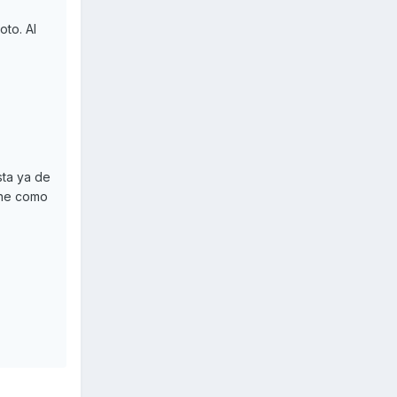
oto. Al
sta ya de
one como