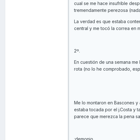
cual se me hace insufrible despu
tremendamente perezosa (nada 
La verdad es que estaba content
central y me tocó la correa en
2º.
En cuestión de una semana me h
rota (no lo he comprobado, esp
Me lo montaron en Bascones y 
estaba tocada por el j.Costa y t
parece que merezca la pena sal
:demonio