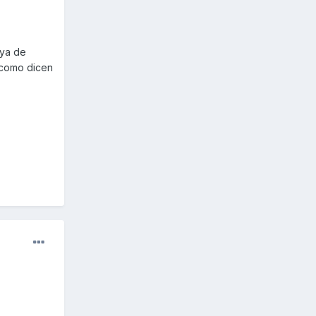
 ya de
 como dicen