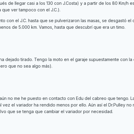
és de llegar casi a los 130 con J.Costa) y a partir de los 80 Km/h e
que ver tampoco con el J.C.).
o con el J.C. hasta que se pulverizaron las masas, se desgastó el c
 menos de 5.000 km. Vamos, hasta que descubrí que era un timo.
a dejado tirado. Tengo la moto en el garaje supuestamente con la
ero que no sea algo más).
aún no me he puesto en contacto con Edu del cabreo que tengo. L
al vez el variador ha rendido menos por ello. Aún así el Dr.Pulley no
vo que se tenga que cambiar el variador por necesidad.