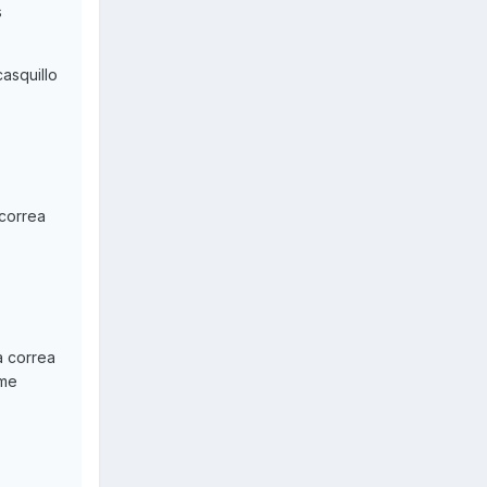
s
asquillo
 correa
a correa
 me