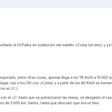
ontado el Dr.Pulley en sustitución del maldito J.Costa (un timo) y ya
esperado, entre otras cosas, apenas llega a los 115 Km/h a 10.000 rp
legar casi a los 130 con J.Costa) y a partir de los 80 Km/h es trem
n el J.C.).
on el J.C. hasta que se pulverizaron las masas, se desgastó el casq
nos de 5.000 km. Vamos, hasta que descubrí que era un timo.