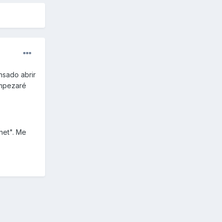
nsado abrir
empezaré
net". Me