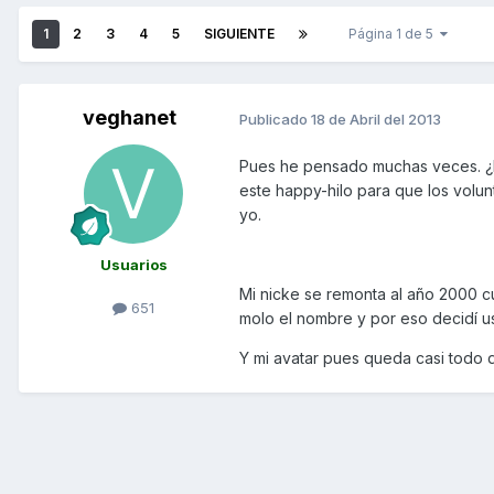
1
2
3
4
5
SIGUIENTE
Página 1 de 5
veghanet
Publicado
18 de Abril del 2013
Pues he pensado muchas veces. ¿E
este happy-hilo para que los volun
yo.
Usuarios
Mi nicke se remonta al año 2000 
651
molo el nombre y por eso decidí us
Y mi avatar pues queda casi todo d