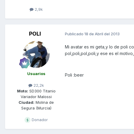
2,9k
POLI
Publicado
18 de Abril del 2013
Mi avatar es mi geta,y lo de poli
pol,poli,pol,poli,y ese es el motivo
Usuarios
Poli :beer
22,2k
Moto:
SD300 Titanio
Variador Malossi
Ciudad:
Molina de
Segura (Murcia)
Donador