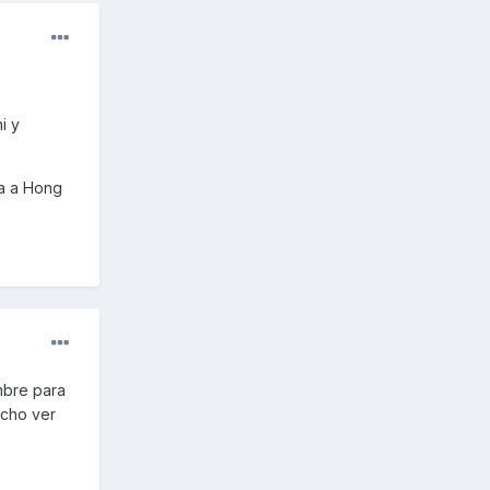
i y
ra a Hong
mbre para
ucho ver