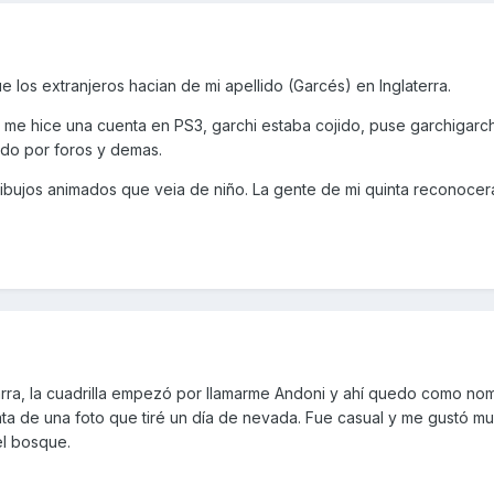
 los extranjeros hacian de mi apellido (Garcés) en Inglaterra.
me hice una cuenta en PS3, garchi estaba cojido, puse garchigarch
ndo por foros y demas.
dibujos animados que veia de niño. La gente de mi quinta reconoce
rra, la cuadrilla empezó por llamarme Andoni y ahí quedo como no
trata de una foto que tiré un día de nevada. Fue casual y me gustó m
el bosque.