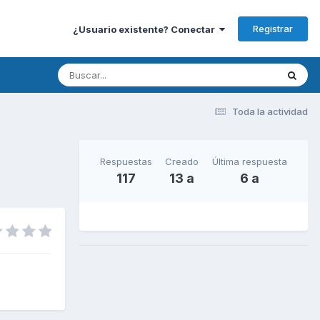
Registrar
¿Usuario existente? Conectar
Toda la actividad
Respuestas
Creado
Última respuesta
117
13 a
6 a