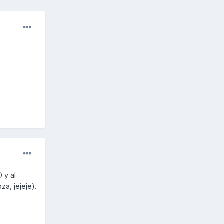
 y al
a, jejeje).