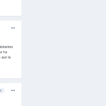
abitantes
me ha
 aún la
or