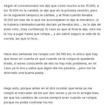
Según el concesionario me dijo que como mucho a los 15.000, a
los 15.000 no la cambié, le dije que en la próxima revisión, pero
en la siguiente tampoco la cambie, y al final cuando llevaba
10.000 km mas de lo que me aconsejaban le dije al mecánico...si
la hubiera cambiadocuando deciais ya llevaba dos..., se lo dije de
buen rollo...(hay confianza). El caso es que al final le dije, mire me
la voy a jugar hasta que rompa..., y así sabré seguro la vida de la
correa, asi que lo hice...
Hace dos semanas me rompio con 34.740 km, lo único que hay
que tener en cuenta es que cuando se te rompa te quedarás
tirado, si esres consciente de ello no hay más problema, en mi
caso ya lo era y sabia que algún día me pasaría..., pero me he
ahorrado una buena pasta.
Hago esto, porque antes en el otro scooter que tenia se me
rompió el marcador de km por dos veces y ya no lo arregle mas,
así que los cambios de correa siempre eran cuando se rompia
porque no podia controlar los km.