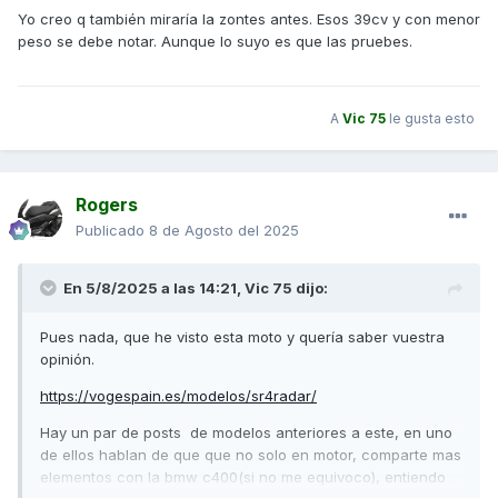
Yo creo q también miraría la zontes antes. Esos 39cv y con menor
peso se debe notar. Aunque lo suyo es que las pruebes.
A
Vic 75
le gusta esto
Rogers
Publicado
8 de Agosto del 2025
En 5/8/2025 a las 14:21,
Vic 75
dijo:
Pues nada, que he visto esta moto y quería saber vuestra
opinión.
https://vogespain.es/modelos/sr4radar/
Hay un par de posts de modelos anteriores a este, en uno
de ellos hablan de que que no solo en motor, comparte mas
elementos con la bmw c400(si no me equivoco), entiendo