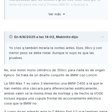
tema del peso me iria a Zontes(368 E) o incluso a
kymco(superdink) aunque sin probar ninguna no me
Ver más
comprometo a nada.
En 6/8/2025 a las 14:02,
Makinito
dijo:
Yo creo q también miraría la zontes antes. Esos 39cv y con
menor peso se debe notar. Aunque lo suyo es que las
pruebes.
No, ese motor mono cilíndrico de 350cc para nada es de origen
Kymco. Se trata de un diseño conjunto de BMW con Loncin.
La SR4 Max T es salvo 3 elementos una BMW C400 a la que le
han metido otra cáscara para diferenciarlas estéticamente...
ambas salen se la misma linea de montaje y de hecho la VOGE
incluso equipa una cupula frontal de accionamiento eléctrico
cosa que la BMW no.
Y como dicen además esta la QJMotor Fort 4.0 que tambien viene