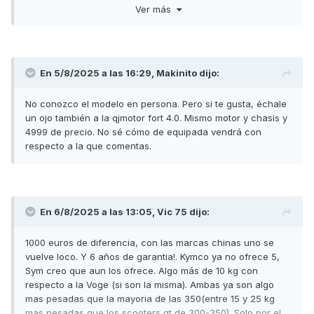
que lo que era un galloper a un mitsubishi. Mi duda principal
Ver más
es si, por el precio que tiene, ofrece mas calidad que una
zontes.
El otro día la vi en el conce y pensé que se trataba de una
sym en plan adv. Hay un post cerrado del modelo anterior a
En 5/8/2025 a las 16:29,
Makinito
dijo:
esta. Y queria preguntar vuestra opinión con respecto a la
moto. De precio entiendo que es algo superior a lo que
No conozco el modelo en persona. Pero si te gusta, échale
viene costando una zontes y con algo menos de potencia.
un ojo también a la qjmotor fort 4.0. Mismo motor y chasis y
No se si transmite más calidad
que una zontes. Viendola en
4999 de precio. No sé cómo de equipada vendrá con
la pagina web parece algo tipo adv o tipo suv pero en la
respecto a la que comentas.
practica no debe serlo. Si sigue llevando el motor bmw,
entiendo que es motor lo fabricaba kymco y ya lleva unos
años en el mercado, aparte de como he dicho tener menos
potencia que las zontes.
En 6/8/2025 a las 13:05,
Vic 75
dijo:
En fin, que uno se pasa por el concesionario y cada día
aparece una marca china distinta, eso si, algunas con muy
1000 euros de diferencia, con las marcas chinas uno se
buena pinta. Antes simplemente era algo entre las japos y
vuelve loco. Y 6 años de garantia!. Kymco ya no ofrece 5,
las taiwanesas.
Sym creo que aun los ofrece. Algo más de 10 kg con
respecto a la Voge (si son la misma). Ambas ya son algo
mas pesadas que la mayoria de las 350(entre 15 y 25 kg
mas pesadas que los scooters gt de 300-350). Solo por el