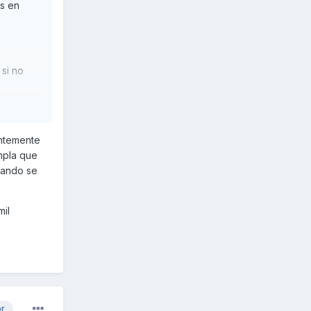
ás en
 si no
entemente
empla que
uando se
mil
or