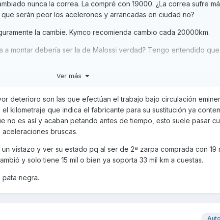
ambiado nunca la correa. La compré con 19000. ¿La correa sufre m
 que serán peor los acelerones y arrancadas en ciudad no?
seguramente la cambie. Kymco recomienda cambio cada 20000km.
ea a montar debería ser la de Malossi verdad? Tengo entendido que
Ver más
r adelantado
r deterioro son las que efectúan el trabajo bajo circulación emin
 el kilometraje que indica el fabricante para su sustitución ya cont
ue no es así y acaban petando antes de tiempo, esto suele pasar c
s aceleraciones bruscas.
un vistazo y ver su estado pq al ser de 2ª zarpa comprada con 19 
cambió y solo tiene 15 mil o bien ya soporta 33 mil km a cuestas.
s pata negra.
Aut