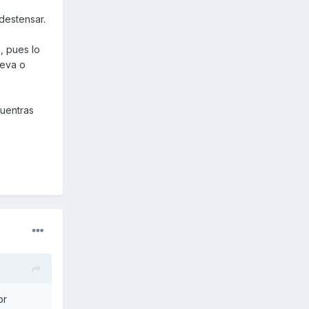
destensar.
, pues lo
ueva o
cuentras
or