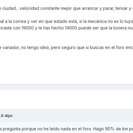
 ciudad... velocidad constante mejor que arrancar y parar, tensar y 
al a la correa y ver en que estado está, si la mecánica no es lo tuyo
ompraste con 19000 y le has hecho 14000 puede ser que la tuviera n
 variador, no tengo idea, pero seguro que si buscas en el foro en
LS
dijo:
na pregunta porque no he leído nada en el foro. Hago 90% de km p