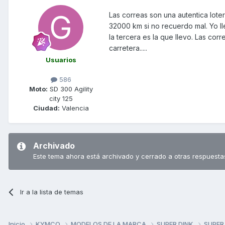
Las correas son una autentica lot
32000 km si no recuerdo mal. Yo l
la tercera es la que llevo. Las cor
carretera.....
Usuarios
586
Moto:
SD 300 Agility
city 125
Ciudad:
Valencia
Archivado
Este tema ahora está archivado y cerrado a otras respuesta
Ir a la lista de temas
Inicio
KYMCO
MODELOS DE LA MARCA
SUPER DINK
SUPER