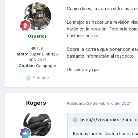
Como dices, la correa sufre más en
Lo mejor es hacer una revisión visu
harán en la revisión. Pero si la c
bastante nueva.
Usuarios
159
Sobre la correa que poner con ese
Moto:
Super Dink 125
bastante información al respecto.
ABS 2012
Ciudad:
Galapagar
Un saludo y gas!
Donador
Rogers
Publicado
29 de Febrero del 2024
En 28/2/2024 a las 17:43,
D
Buenas tardes. Quería hacer u