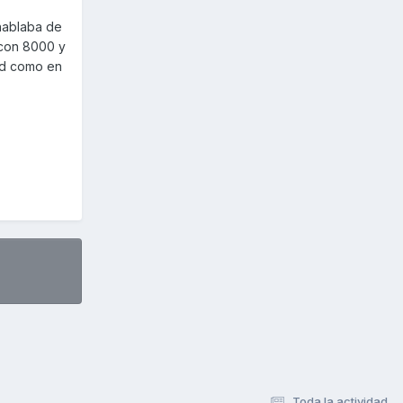
 hablaba de
 con 8000 y
dad como en
Toda la actividad