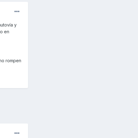
utovía y
 o en
i no rompen