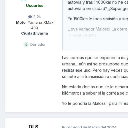
autovía y tras 14000km no he c
Usuarios
autovía o en ciudad? ¿Supongo
2,2k
En 1500km le toca revisión y 
Moto:
Yamaha XMax
400
Lleva variador Malossi. La corr
Ciudad:
Barna
rompen pronto.
Donador
Espero respuestas. Gracias po
Las correas que se exponen a mayo
urbana... aún así se presupone que
resista ese uso. Pero hay veces q
somete a la transmisión a continua
No estaría demás que se le echara 
kilómetros a saber si la correa se 
Yo le pondría la Malossi, para mi e
DLS
Publicado
1 de Marzo del 2024