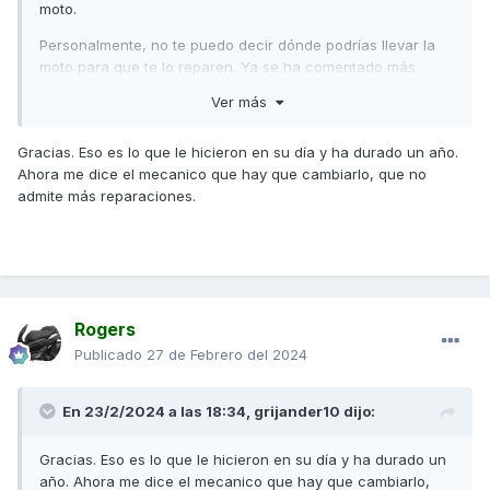
moto.
Personalmente, no te puedo decir dónde podrías llevar la
moto para que te lo reparen. Ya se ha comentado más
veces en el foro y seguro que algún compañero puede
Ver más
indicarte.
Saludos,
Gracias. Eso es lo que le hicieron en su día y ha durado un año.
Ahora me dice el mecanico que hay que cambiarlo, que no
admite más reparaciones.
Rogers
Publicado
27 de Febrero del 2024
En 23/2/2024 a las 18:34,
grijander10
dijo:
Gracias. Eso es lo que le hicieron en su día y ha durado un
año. Ahora me dice el mecanico que hay que cambiarlo,