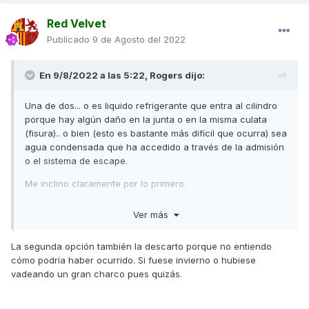
me temía, hasta el lunes.
Red Velvet
Cuando me disponía a llamar, fueron ellos los que me
llamaron para decirme "la avería por la que no enciende es
Publicado
9 de Agosto del 2022
porque observan gotas de agua en la bujía y que eso es
junta de culata". Que después de varios días da tiempo a
En 9/8/2022 a las 5:22,
Rogers
dijo:
que se condense el agua ahí y no enciende.
A ver cómo me explican que a mí de un día para otro me
Una de dos... o es liquido refrigerante que entra al cilindro
ocurrió eso.
porque hay algún daño en la junta o en la misma culata
(fisura).. o bien (esto es bastante más difícil que ocurra) sea
En fin, parece ser que no es el peor de los escenarios y me
agua condensada que ha accedido a través de la admisión
han presupuestado la reparación por algo menos de 180€.
o el sistema de escape.
Yo había comprobado los niveles no hacía mucho y
Me inclino claramente por lo primero.
estaban correctos, nunca tuve indicación de alta
temperatura, ni código de avería, ni otro síntoma que me
Un saludo
Ver más
hiciese sospechar. Quiero suponer que estaba en un
estado inicial y ha dado la cara así. Sí que es verdad que lo
del agua en la bujía no lo había escuchado nunca en
La segunda opción también la descarto porque no entiendo
averías de junta.
cómo podría haber ocurrido. Si fuese invierno o hubiese
vadeando un gran charco pues quizás.
No se qué opináis y que hubieseis hecho vosotros.
Gracias de antemano