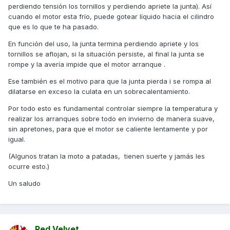
perdiendo tensión los tornillos y perdiendo apriete la junta). Así
entero. Por la tarde del viernes no trabajan ocurrió lo que
cuando el motor esta frío, puede gotear líquido hacia el cilindro
me temía, hasta el lunes.
que es lo que te ha pasado.
Cuando me disponía a llamar, fueron ellos los que me
En función del uso, la junta termina perdiendo apriete y los
llamaron para decirme "la avería por la que no enciende es
tornillos se aflojan, si la situación persiste, al final la junta se
porque observan gotas de agua en la bujía y que eso es
rompe y la avería impide que el motor arranque .
junta de culata". Que después de varios días da tiempo a
que se condense el agua ahí y no enciende.
Ese también es el motivo para que la junta pierda i se rompa al
dilatarse en exceso la culata en un sobrecalentamiento.
A ver cómo me explican que a mí de un día para otro me
ocurrió eso.
Por todo esto es fundamental controlar siempre la temperatura y
realizar los arranques sobre todo en invierno de manera suave,
En fin, parece ser que no es el peor de los escenarios y me
sin apretones, para que el motor se caliente lentamente y por
han presupuestado la reparación por algo menos de 180€.
igual.
Yo había comprobado los niveles no hacía mucho y
(Algunos tratan la moto a patadas, tienen suerte y jamás les
estaban correctos, nunca tuve indicación de alta
ocurre esto.)
temperatura, ni código de avería, ni otro síntoma que me
hiciese sospechar. Quiero suponer que estaba en un
Un saludo
estado inicial y ha dado la cara así. Sí que es verdad que lo
del agua en la bujía no lo había escuchado nunca en
averías de junta.
No se qué opináis y que hubieseis hecho vosotros.
Red Velvet