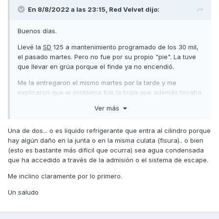
En 8/8/2022 a las 23:15,
Red Velvet
dijo:
Buenos días.
Llevé la
SD
125 a mantenimiento programado de los 30 mil,
el pasado martes. Pero no fue por su propio "pie". La tuve
que llevar en grúa porque el finde ya no encendió.
Me la entregaron el mismo martes por la tarde y me
explicaron que el problema fue la bujía que además tocaba
cambiar.
Ver más
Regresé a casa sin novedad (unos 15 km) y al día siguiente
al trabajo (16 km ida y vuelta aprox).
Una de dos... o es liquido refrigerante que entra al cilindro porque
hay algún daño en la junta o en la misma culata (fisura).. o bien
El jueves por la mañana ya no quiso encender de nuevo.
(esto es bastante más difícil que ocurra) sea agua condensada
Aviso a la grúa y entrego la moto a las 14:00 después de
que ha accedido a través de la admisión o el sistema de escape.
coordinar con el taller la entrada.
Me inclino claramente por lo primero.
Antes de la última hora de la tarde les pregunto cómo va y
me dicen que están comprobando que no haya salido mala
Un saludo
la bujía cambiada y que seguramente estaría allí el viernes
entero. Por la tarde del viernes no trabajan ocurrió lo que