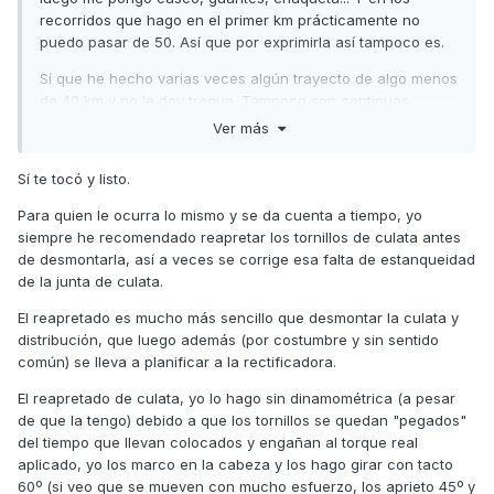
recorridos que hago en el primer km prácticamente no
puedo pasar de 50. Así que por exprimirla así tampoco es.
Sí que he hecho varias veces algún trayecto de algo menos
de 40 km y no le doy tregua. Tampoco son continuos
porque hay alguna intersección o desvío que me obliga a
Ver más
bajar a 60-80.
Sí te tocó y listo.
Creo que me tenía que tocar y listo.
Para quien le ocurra lo mismo y se da cuenta a tiempo, yo
Insisto en que nunca marcó alta temperatura, los niveles se
siempre he recomendado reapretar los tornillos de culata antes
han mantenido y no hubo síntoma de desfallecimiento u
de desmontarla, así a veces se corrige esa falta de estanqueidad
otro que hiciese sospechar.
de la junta de culata.
A ver qué me dicen. Espero tenerla mañana o pasado.
El reapretado es mucho más sencillo que desmontar la culata y
Gracias por la información.
distribución, que luego además (por costumbre y sin sentido
común) se lleva a planificar a la rectificadora.
El reapretado de culata, yo lo hago sin dinamométrica (a pesar
de que la tengo) debido a que los tornillos se quedan "pegados"
del tiempo que llevan colocados y engañan al torque real
aplicado, yo los marco en la cabeza y los hago girar con tacto
60º (si veo que se mueven con mucho esfuerzo, los aprieto 45º y