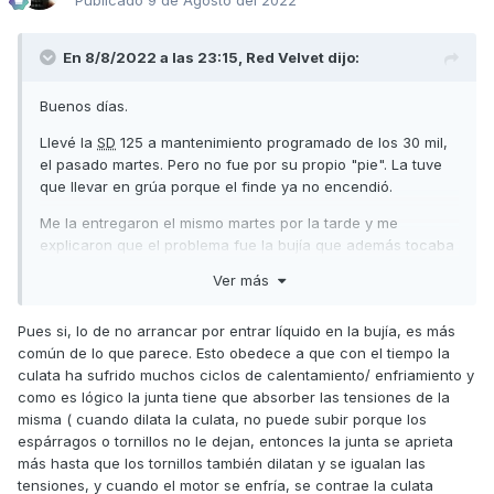
Publicado
9 de Agosto del 2022
En 8/8/2022 a las 23:15,
Red Velvet
dijo:
Buenos días.
Llevé la
SD
125 a mantenimiento programado de los 30 mil,
el pasado martes. Pero no fue por su propio "pie". La tuve
que llevar en grúa porque el finde ya no encendió.
Me la entregaron el mismo martes por la tarde y me
explicaron que el problema fue la bujía que además tocaba
cambiar.
Ver más
Regresé a casa sin novedad (unos 15 km) y al día siguiente
al trabajo (16 km ida y vuelta aprox).
Pues si, lo de no arrancar por entrar líquido en la bujía, es más
común de lo que parece. Esto obedece a que con el tiempo la
El jueves por la mañana ya no quiso encender de nuevo.
culata ha sufrido muchos ciclos de calentamiento/ enfriamiento y
Aviso a la grúa y entrego la moto a las 14:00 después de
como es lógico la junta tiene que absorber las tensiones de la
coordinar con el taller la entrada.
misma ( cuando dilata la culata, no puede subir porque los
espárragos o tornillos no le dejan, entonces la junta se aprieta
Antes de la última hora de la tarde les pregunto cómo va y
más hasta que los tornillos también dilatan y se igualan las
me dicen que están comprobando que no haya salido mala
tensiones, y cuando el motor se enfría, se contrae la culata
la bujía cambiada y que seguramente estaría allí el viernes