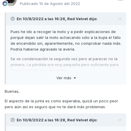
Publicado
10 de Agosto del 2022
En 10/8/2022 a las 16:26,
Red Velvet
dijo:
Pues he ido a recoger la moto y a pedir explicaciones de
porqué dejan salir la moto achacando sólo a la bujía el fallo
de encendido sin, aparentemente, no comprobar nada más.
Podría haberse agravado la avería.
Se ve condensación la segunda vez pero al parecer no la
primera. La pérdida era muy pequeña pero suficiente para
"mojar" la bujía y no encender.
Ver más
Me han entregado la junta culpable y en las imágenes se ve
la zona por donde parece que ha tenido la fuga hacia el
Buenas,
interior del cilindro.
El aspecto de la junta es como esperaba, quizá un poco peor
pero aún así es seguro que no te dará más problemas.
En 10/8/2022 a las 16:28,
Red Velvet
dijo: