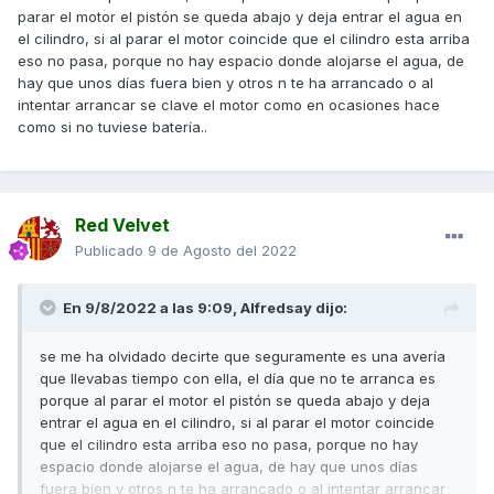
El jueves por la mañana ya no quiso encender de nuevo.
parar el motor el pistón se queda abajo y deja entrar el agua en
Aviso a la grúa y entrego la moto a las 14:00 después de
el cilindro, si al parar el motor coincide que el cilindro esta arriba
coordinar con el taller la entrada.
eso no pasa, porque no hay espacio donde alojarse el agua, de
hay que unos días fuera bien y otros n te ha arrancado o al
Antes de la última hora de la tarde les pregunto cómo va y
intentar arrancar se clave el motor como en ocasiones hace
me dicen que están comprobando que no haya salido mala
como si no tuviese batería..
la bujía cambiada y que seguramente estaría allí el viernes
entero. Por la tarde del viernes no trabajan ocurrió lo que
me temía, hasta el lunes.
Cuando me disponía a llamar, fueron ellos los que me
Red Velvet
llamaron para decirme "la avería por la que no enciende es
Publicado
9 de Agosto del 2022
porque observan gotas de agua en la bujía y que eso es
junta de culata". Que después de varios días da tiempo a
que se condense el agua ahí y no enciende.
En 9/8/2022 a las 9:09,
Alfredsay
dijo:
A ver cómo me explican que a mí de un día para otro me
ocurrió eso.
se me ha olvidado decirte que seguramente es una avería
que llevabas tiempo con ella, el día que no te arranca es
En fin, parece ser que no es el peor de los escenarios y me
porque al parar el motor el pistón se queda abajo y deja
han presupuestado la reparación por algo menos de 180€.
entrar el agua en el cilindro, si al parar el motor coincide
que el cilindro esta arriba eso no pasa, porque no hay
Yo había comprobado los niveles no hacía mucho y
espacio donde alojarse el agua, de hay que unos días
estaban correctos, nunca tuve indicación de alta
fuera bien y otros n te ha arrancado o al intentar arrancar