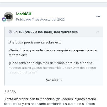
lord486
Publicado
11 de Agosto del 2022
En 11/8/2022 a las 16:46,
Red Velvet
dijo:
Una duda precisamente sobre ésto.
¿Sería lógico que se le diera un reapriete después de esta
reparación?
¿Hace falta darle algo más de tiempo para ello o podría
hacerse ahora ya que he recorrido unos 40km desde que
la saqué del taller?
Ver más
De echo he estado hablando hoy con el mecánico a donde
llevo el coche y al ver el estado de la junta me ha dicho
directamente "esa junta no se ve dañada y yo le hubiera
Buenas,
dado un reapriete primero y observarla antes de optar por
Siento discrepar con tu mecánico (del coche) la junta estaba
cambiarla".
deteriorada y era necesario cambiarla. En cuanto a si debes