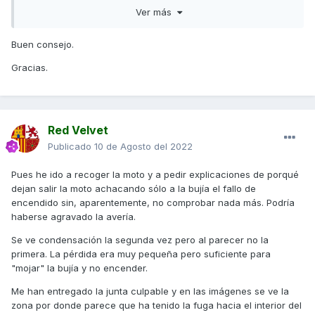
culata y distribución, que luego además (por costumbre y
Ver más
sin sentido común) se lleva a planificar a la rectificadora.
El reapretado de culata, yo lo hago sin dinamométrica (a
Buen consejo.
pesar de que la tengo) debido a que los tornillos se quedan
Gracias.
"pegados" del tiempo que llevan colocados y engañan al
torque real aplicado, yo los marco en la cabeza y los hago
girar con tacto 60º (si veo que se mueven con mucho
esfuerzo, los aprieto 45º y si veo que se aprietan suaves
los llevo a 60º (una cara de las seis del tornillo).
Red Velvet
Publicado
10 de Agosto del 2022
Este método me ha salvado de cambiar alguna junta de
culata.
Pues he ido a recoger la moto y a pedir explicaciones de porqué
Un saludo
dejan salir la moto achacando sólo a la bujía el fallo de
encendido sin, aparentemente, no comprobar nada más. Podría
haberse agravado la avería.
Se ve condensación la segunda vez pero al parecer no la
primera. La pérdida era muy pequeña pero suficiente para
"mojar" la bujía y no encender.
Me han entregado la junta culpable y en las imágenes se ve la
zona por donde parece que ha tenido la fuga hacia el interior del