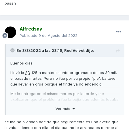
pasan
Alfredsay
Publicado
9 de Agosto del 2022
En 8/8/2022 a las 23:15,
Red Velvet
dijo:
Buenos días.
Llevé la
SD
125 a mantenimiento programado de los 30 mil,
el pasado martes. Pero no fue por su propio "pie". La tuve
que llevar en grúa porque el finde ya no encendió.
Me la entregaron el mismo martes por la tarde y me
explicaron que el problema fue la bujía que además tocaba
cambiar.
Ver más
Regresé a casa sin novedad (unos 15 km) y al día siguiente
al trabajo (16 km ida y vuelta aprox).
se me ha olvidado decirte que seguramente es una avería que
llevabas tiempo con ella, el día que no te arranca es porque al