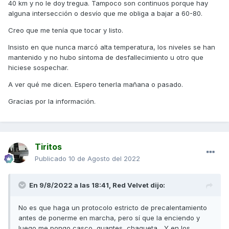
40 km y no le doy tregua. Tampoco son continuos porque hay
al dilatarse en exceso la culata en un sobrecalentamiento.
alguna intersección o desvío que me obliga a bajar a 60-80.
Por todo esto es fundamental controlar siempre la
Creo que me tenía que tocar y listo.
temperatura y realizar los arranques sobre todo en invierno
de manera suave, sin apretones, para que el motor se
Insisto en que nunca marcó alta temperatura, los niveles se han
caliente lentamente y por igual.
mantenido y no hubo síntoma de desfallecimiento u otro que
hiciese sospechar.
(Algunos tratan la moto a patadas, tienen suerte y jamás
les ocurre esto.)
A ver qué me dicen. Espero tenerla mañana o pasado.
Un saludo
Gracias por la información.
Tiritos
Publicado
10 de Agosto del 2022
En 9/8/2022 a las 18:41,
Red Velvet
dijo:
No es que haga un protocolo estricto de precalentamiento
antes de ponerme en marcha, pero sí que la enciendo y
luego me pongo casco, guantes, chaqueta... Y en los