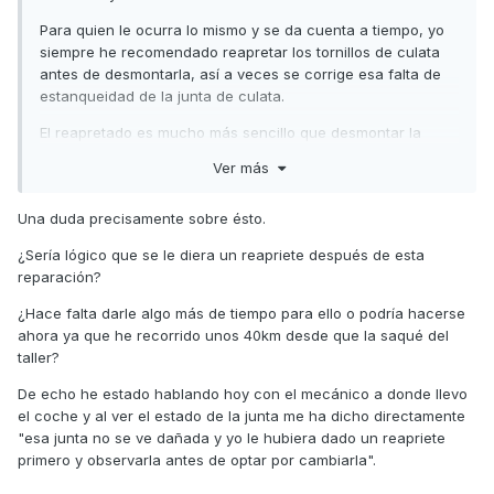
Para quien le ocurra lo mismo y se da cuenta a tiempo, yo
siempre he recomendado reapretar los tornillos de culata
antes de desmontarla, así a veces se corrige esa falta de
estanqueidad de la junta de culata.
El reapretado es mucho más sencillo que desmontar la
culata y distribución, que luego además (por costumbre y
Ver más
sin sentido común) se lleva a planificar a la rectificadora.
El reapretado de culata, yo lo hago sin dinamométrica (a
Una duda precisamente sobre ésto.
pesar de que la tengo) debido a que los tornillos se quedan
¿Sería lógico que se le diera un reapriete después de esta
"pegados" del tiempo que llevan colocados y engañan al
reparación?
torque real aplicado, yo los marco en la cabeza y los hago
girar con tacto 60º (si veo que se mueven con mucho
¿Hace falta darle algo más de tiempo para ello o podría hacerse
esfuerzo, los aprieto 45º y si veo que se aprietan suaves
ahora ya que he recorrido unos 40km desde que la saqué del
los llevo a 60º (una cara de las seis del tornillo).
taller?
Este método me ha salvado de cambiar alguna junta de
De echo he estado hablando hoy con el mecánico a donde llevo
culata.
el coche y al ver el estado de la junta me ha dicho directamente
"esa junta no se ve dañada y yo le hubiera dado un reapriete
Un saludo
primero y observarla antes de optar por cambiarla".