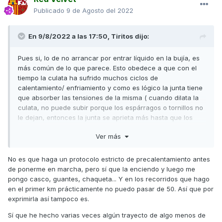
Publicado
9 de Agosto del 2022
Gracias de antemano
En 9/8/2022 a las 17:50,
Tiritos
dijo:
Pues si, lo de no arrancar por entrar líquido en la bujía, es
más común de lo que parece. Esto obedece a que con el
tiempo la culata ha sufrido muchos ciclos de
calentamiento/ enfriamiento y como es lógico la junta tiene
que absorber las tensiones de la misma ( cuando dilata la
culata, no puede subir porque los espárragos o tornillos no
le dejan, entonces la junta se aprieta más hasta que los
tornillos también dilatan y se igualan las tensiones, y
Ver más
cuando el motor se enfría, se contrae la culata perdiendo
tensión los tornillos y apriete la junta). Así cuando el motor
esta frío, puede gotear líquido hacia el cilindro que es lo
No es que haga un protocolo estricto de precalentamiento antes
que te ha pasado.
de ponerme en marcha, pero sí que la enciendo y luego me
pongo casco, guantes, chaqueta... Y en los recorridos que hago
En función del uso, la junta termina perdiendo apriete y los
en el primer km prácticamente no puedo pasar de 50. Así que por
tornillos se aflojan, si la situación persiste, al final la junta
exprimirla así tampoco es.
se rompe y la avería impide que el motor arranque .
Sí que he hecho varias veces algún trayecto de algo menos de
Ese también es el motivo para que la junta pierda i se rompa