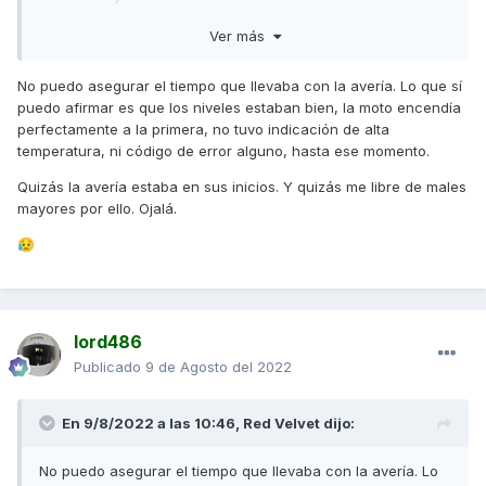
temperatura, ni código de avería, ni otro síntoma que me
se clave el motor como en ocasiones hace como si no
hiciese sospechar. Quiero suponer que estaba en un
Ver más
tuviese batería..
estado inicial y ha dado la cara así. Sí que es verdad que lo
del agua en la bujía no lo había escuchado nunca en
No puedo asegurar el tiempo que llevaba con la avería. Lo que sí
averías de junta.
puedo afirmar es que los niveles estaban bien, la moto encendía
No se qué opináis y que hubieseis hecho vosotros.
perfectamente a la primera, no tuvo indicación de alta
temperatura, ni código de error alguno, hasta ese momento.
Gracias de antemano
Quizás la avería estaba en sus inicios. Y quizás me libre de males
mayores por ello. Ojalá.
😥
lord486
Publicado
9 de Agosto del 2022
En 9/8/2022 a las 10:46,
Red Velvet
dijo:
No puedo asegurar el tiempo que llevaba con la avería. Lo