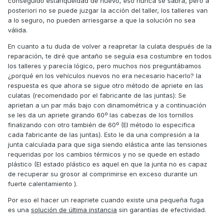
conseguido estanqueidad de nuevo, eso nunca se sabrá, pero a
posteriori no se puede juzgar la acción del taller, los talleres van
a lo seguro, no pueden arriesgarse a que la solución no sea
válida.
En cuanto a tu duda de volver a reapretar la culata después de la
reparación, te diré que antaño se seguía esa costumbre en todos
los talleres y parecía lógico, pero muchos nos preguntábamos
¿porqué en los vehículos nuevos no era necesario hacerlo? la
respuesta es que ahora se sigue otro método de apriete en las
culatas (recomendado por el fabricante de las juntas): Se
aprietan a un par más bajo con dinamométrica y a continuación
se les da un apriete girando 60º las cabezas de los tornillos
finalizando con otro también de 60º (El método lo especifica
cada fabricante de las juntas). Esto le da una compresión a la
junta calculada para que siga siendo elástica ante las tensiones
requeridas por los cambios térmicos y no se quede en estado
plástico (El estado plástico es aquel en que la junta no es capaz
de recuperar su grosor al comprimirse en exceso durante un
fuerte calentamiento ).
Por eso el hacer un reapriete cuando existe una pequeña fuga
es una
solución de última instancia
sin garantías de efectividad.