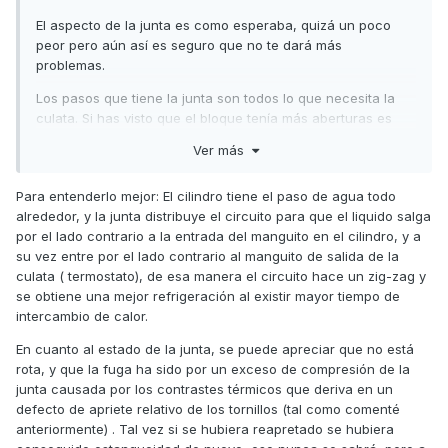
El aspecto de la junta es como esperaba, quizá un poco
peor pero aún así es seguro que no te dará más
problemas.
Los pasos que tiene la junta son todos lo que necesita la
culata. Si has visto que el bloque tenía más aberturas es
porque ese circuito de refrigeración o lubricación
Ver más
pertenece sólo a este.
Saludos,
Para entenderlo mejor: El cilindro tiene el paso de agua todo
alrededor, y la junta distribuye el circuito para que el liquido salga
por el lado contrario a la entrada del manguito en el cilindro, y a
su vez entre por el lado contrario al manguito de salida de la
culata ( termostato), de esa manera el circuito hace un zig-zag y
se obtiene una mejor refrigeración al existir mayor tiempo de
intercambio de calor.
En cuanto al estado de la junta, se puede apreciar que no está
rota, y que la fuga ha sido por un exceso de compresión de la
junta causada por los contrastes térmicos que deriva en un
defecto de apriete relativo de los tornillos (tal como comenté
anteriormente) . Tal vez si se hubiera reapretado se hubiera