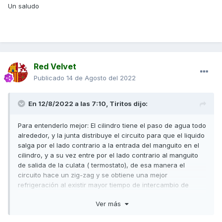
Un saludo
Red Velvet
Publicado
14 de Agosto del 2022
En 12/8/2022 a las 7:10,
Tiritos
dijo:
Para entenderlo mejor: El cilindro tiene el paso de agua todo
alrededor, y la junta distribuye el circuito para que el liquido
salga por el lado contrario a la entrada del manguito en el
cilindro, y a su vez entre por el lado contrario al manguito
de salida de la culata ( termostato), de esa manera el
circuito hace un zig-zag y se obtiene una mejor
refrigeración al existir mayor tiempo de intercambio de
calor.
Ver más
En cuanto al estado de la junta, se puede apreciar que no
está rota, y que la fuga ha sido por un exceso de