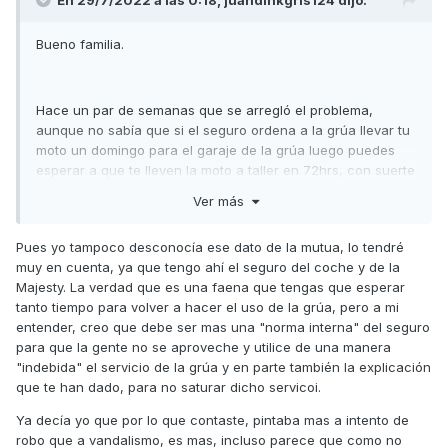
Ahora manta, pitón, candado de disco, cadena, a
disuadir!!!
Bueno familia.
Saludos a todos.
Hace un par de semanas que se arregló el problema,
aunque no sabía que si el seguro ordena a la grúa llevar tu
moto un domingo para el garaje de la grúa luego puedes
esperar a que te lleven la moto a taller en 72hrs, con suerte
48hrs, yo estoy con la Mutua, pero vamos, que me era
Ver más
imposible por el curro esperar la grúa el lunes para que la
llevarán directamente a taller ese día, faena que retrasa
Pues yo tampoco desconocía ese dato de la mutua, lo tendré
todo. Se acumulan vehículos y no dan a basto, según lo
muy en cuenta, ya que tengo ahí el seguro del coche y de la
informado.
Majesty. La verdad que es una faena que tengas que esperar
Luego el del taller me confirmó que fue intento de robo, las
tanto tiempo para volver a hacer el uso de la grúa, pero a mi
Superdink 300! es un modelo que buscan mucho (según),
entender, creo que debe ser mas una "norma interna" del seguro
para quitarle el motor ponerlas a las 125, que pudo ser un
para que la gente no se aproveche y utilice de una manera
encargo, pero sabrá Dios... La tapa de la gasolina también
"indebida" el servicio de la grúa y en parte también la explicación
la intentaron forzar, aunque el candado de la rueda ni la
que te han dado, para no saturar dicho servicoi.
tocaron, cosa rara de los hdgp sin oficio.
Ya decía yo que por lo que contaste, pintaba mas a intento de
robo que a vandalismo, es mas, incluso parece que como no