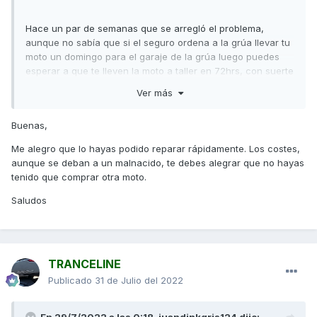
Hace un par de semanas que se arregló el problema,
aunque no sabía que si el seguro ordena a la grúa llevar tu
moto un domingo para el garaje de la grúa luego puedes
esperar a que te lleven la moto a taller en 72hrs, con suerte
48hrs, yo estoy con la Mutua, pero vamos, que me era
Ver más
imposible por el curro esperar la grúa el lunes para que la
llevarán directamente a taller ese día, faena que retrasa
Buenas,
todo. Se acumulan vehículos y no dan a basto, según lo
informado.
Me alegro que lo hayas podido reparar rápidamente. Los costes,
aunque se deban a un malnacido, te debes alegrar que no hayas
Luego el del taller me confirmó que fue intento de robo, las
tenido que comprar otra moto.
Superdink 300! es un modelo que buscan mucho (según),
para quitarle el motor ponerlas a las 125, que pudo ser un
Saludos
encargo, pero sabrá Dios... La tapa de la gasolina también
la intentaron forzar, aunque el candado de la rueda ni la
tocaron, cosa rara de los hdgp sin oficio.
TRANCELINE
Publicado
31 de Julio del 2022
Al final, 277 euros la gracia y 5 días sin moto.
En 29/7/2022 a las 0:18,
juandinkgris124
dijo: