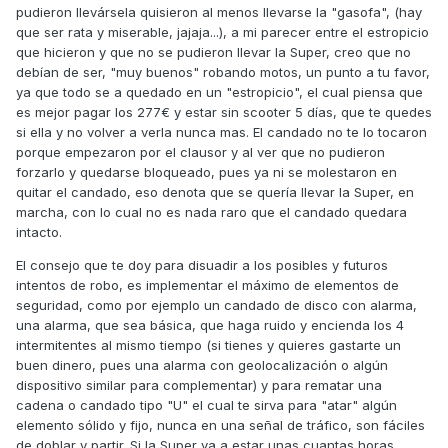
pudieron llevársela quisieron al menos llevarse la "gasofa", (hay
Al final, 277 euros la gracia y 5 días sin moto.
que ser rata y miserable, jajaja...), a mi parecer entre el estropicio
que hicieron y que no se pudieron llevar la Super, creo que no
debían de ser, "muy buenos" robando motos, un punto a tu favor,
Ahora manta, pitón, candado de disco, cadena, a
ya que todo se a quedado en un "estropicio", el cual piensa que
disuadir!!!
es mejor pagar los 277€ y estar sin scooter 5 días, que te quedes
si ella y no volver a verla nunca mas. El candado no te lo tocaron
porque empezaron por el clausor y al ver que no pudieron
forzarlo y quedarse bloqueado, pues ya ni se molestaron en
Saludos a todos.
quitar el candado, eso denota que se quería llevar la Super, en
marcha, con lo cual no es nada raro que el candado quedara
intacto.
El consejo que te doy para disuadir a los posibles y futuros
intentos de robo, es implementar el máximo de elementos de
seguridad, como por ejemplo un candado de disco con alarma,
una alarma, que sea básica, que haga ruido y encienda los 4
intermitentes al mismo tiempo (si tienes y quieres gastarte un
buen dinero, pues una alarma con geolocalización o algún
dispositivo similar para complementar) y para rematar una
cadena o candado tipo "U" el cual te sirva para "atar" algún
elemento sólido y fijo, nunca en una señal de tráfico, son fáciles
de doblar y partir. Si la Super va a estar unas cuantas horas