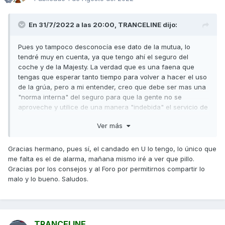
En 31/7/2022 a las 20:00,
TRANCELINE
dijo:
Pues yo tampoco desconocía ese dato de la mutua, lo
tendré muy en cuenta, ya que tengo ahí el seguro del
coche y de la Majesty. La verdad que es una faena que
tengas que esperar tanto tiempo para volver a hacer el uso
de la grúa, pero a mi entender, creo que debe ser mas una
"norma interna" del seguro para que la gente no se
aproveche y utilice de una manera "indebida" el servicio de
la grúa y en parte también la explicación que te han dado,
Ver más
para no saturar dicho servicoi.
Ya decía yo que por lo que contaste, pintaba mas a intento
Gracias hermano, pues sí, el candado en U lo tengo, lo único que
de robo que a vandalismo, es mas, incluso parece que
me falta es el de alarma, mañana mismo iré a ver que pillo.
como no pudieron llevársela quisieron al menos llevarse la
Gracias por los consejos y al Foro por permitirnos compartir lo
"gasofa", (hay que ser rata y miserable, jajaja...), a mi
malo y lo bueno. Saludos.
parecer entre el estropicio que hicieron y que no se
pudieron llevar la Super, creo que no debían de ser, "muy
buenos" robando motos, un punto a tu favor, ya que todo
se a quedado en un "estropicio", el cual piensa que es
TRANCELINE
mejor pagar los 277€ y estar sin scooter 5 días, que te